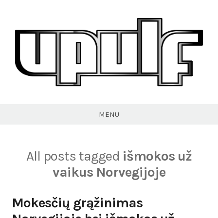
Skip
to
content
VPULF
MENU
All posts tagged
išmokos už
vaikus Norvegijoje
Mokesčių grąžinimas