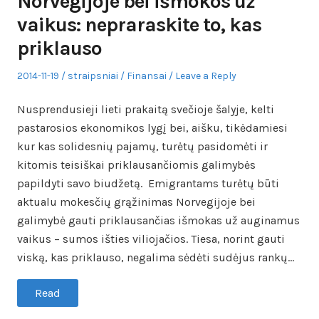
Norvegijoje bei išmokos už
vaikus: nepraraskite to, kas
priklauso
Posted
Author
Posted
2014-11-19
straipsniai
Finansai
Leave a Reply
on
in
Nusprendusieji lieti prakaitą svečioje šalyje, kelti
pastarosios ekonomikos lygį bei, aišku, tikėdamiesi
kur kas solidesnių pajamų, turėtų pasidomėti ir
kitomis teisiškai priklausančiomis galimybės
papildyti savo biudžetą. Emigrantams turėtų būti
aktualu mokesčių grąžinimas Norvegijoje bei
galimybė gauti priklausančias išmokas už auginamus
vaikus – sumos išties viliojačios. Tiesa, norint gauti
viską, kas priklauso, negalima sėdėti sudėjus rankų…
Read