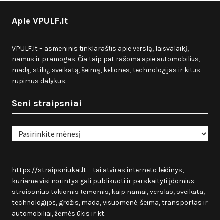
Apie VPULF.lt
VPULF.lt – asmeninis tinklaraštis apie verslą, laisvalaikį,
namus ir pramogas. Čia taip pat rašoma apie automobilius,
madą, stilių, sveikatą, šeimą, keliones, technologijas ir kitus
rūpimus dalykus.
Seni straipsniai
Seni
straipsniai
https://straipsniukai.lt
– tai atviras interneto leidinys,
kuriame visi norintys gali publikuoti ir perskaityti įdomius
straipsnius tokiomis temomis, kaip namai, verslas, sveikata,
technologijos, grožis, mada, visuomenė, šeima, transportas ir
automobiliai, žemės ūkis ir kt.