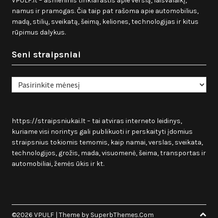
VPULF.lt – asmeninis tinklaraštis apie verslą, laisvalaikį,
namus ir pramogas. Čia taip pat rašoma apie automobilius,
madą, stilių, sveikatą, šeimą, keliones, technologijas ir kitus
rūpimus dalykus.
Seni straipsniai
Seni
straipsniai
https://straipsniukai.lt
– tai atviras interneto leidinys,
kuriame visi norintys gali publikuoti ir perskaityti įdomius
straipsnius tokiomis temomis, kaip namai, verslas, sveikata,
technologijos, grožis, mada, visuomenė, šeima, transportas ir
automobiliai, žemės ūkis ir kt.
©2026 VPULF
| Theme by
SuperbThemes.Com