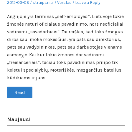
Posted
Author
Posted
2015-03-03
straipsniai
Verslas
Leave a Reply
on
in
Anglijoje yra terminas „self-employed“. Lietuvoje tokie
žmonės neturi oficialaus pavadinimo, nors neoficialiai
vadinami „savadarbiais“. Tai reiškia, kad toks žmogus
dirba sau, moka mokesčius, yra pats sau direktorius,
pats sau vadybininkas, pats sau darbuotojas viename
asmenyje. Kai kur tokie žmonės dar vadinami
„freelanceriais“, tačiau toks pavadinimas prilipo tik
keletui specialybių. Moteriškės, mezgančius batelius
kūdikiams ir juos…
Read
Naujausi