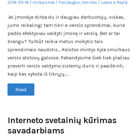
Posted
Author
Posted
2016-09-16
straipsniai
Paslaugos
,
Verslas
Leave a Reply
on
in
Jei įmonėje dirba du ir daugiau darbuotojų, viskas,
jums reikalingi tam tikri e-verslo sprendimai, kurie
padės efektyviau valdyti įmonę ir verslą. Bet ar tai
brangu? Turbūt reikia metus mokytis tais
sprendimais naudotis… Keistos mintys kyla smulkaus
verslo atstovų galvose. Pabandysime šiek tiek plačiau
praverti verslo valdymo sistemų duris ir paaiškinti,
kaip kas vyksta iš tikrųjų.…
Read
Interneto svetainių kūrimas
savadarbiams