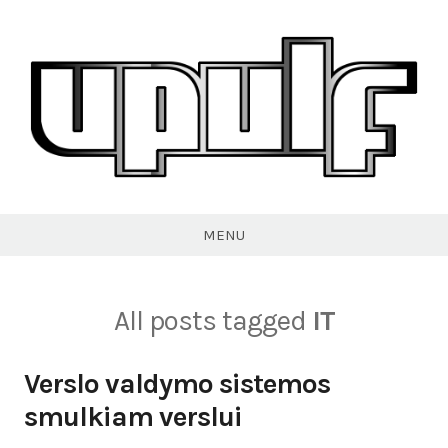
Skip
to
content
VPULF
MENU
All posts tagged
IT
Verslo valdymo sistemos
smulkiam verslui