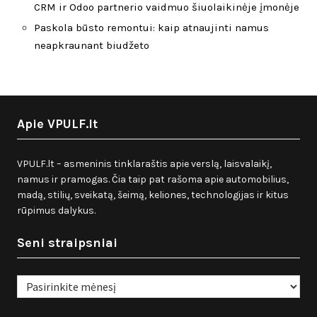
CRM ir Odoo partnerio vaidmuo šiuolaikinėje įmonėje
Paskola būsto remontui: kaip atnaujinti namus
neapkraunant biudžeto
Apie VPULF.lt
VPULF.lt – asmeninis tinklaraštis apie verslą, laisvalaikį,
namus ir pramogas. Čia taip pat rašoma apie automobilius,
madą, stilių, sveikatą, šeimą, keliones, technologijas ir kitus
rūpimus dalykus.
Seni straipsniai
Seni
straipsniai