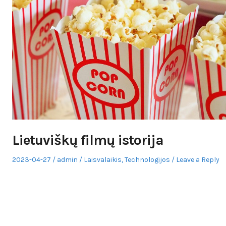
Lietuviškų filmų istorija
Posted
Author
Posted
2023-04-27
admin
Laisvalaikis
,
Technologijos
Leave a Reply
on
in