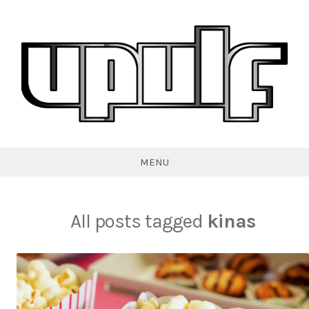
Skip
to
content
VPULF
MENU
All posts tagged
kinas