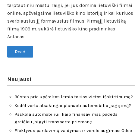
tarptautiniu mastu. Taigi, jei jus domina lietuviški filmai
online, apžvelgsime lietuviško kino istoriją ir kai kuriuos
svarbiausius jį formavusius filmus. Pirmąjį lietuvišką
filmą 1909 m. sukūrė lietuviško kino pradininkas
Antanas…
Read
Naujausi
Būstas prie upės: kas lemia tokios vietos išskirtinumą?
Kodėl verta atsakingai planuoti automobilio įsigijimą?
Paskola automobiliui: kaip finansavimas padeda
greičiau įsigyti transporto priemonę
Efektyvus pardavimų valdymas ir verslo augimas: Odoo