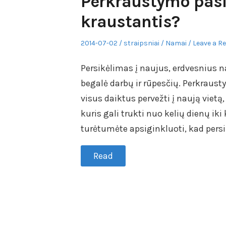
Perkraustymo pasl
kraustantis?
Posted
Author
Posted
2014-07-02
straipsniai
Namai
Leave a R
on
in
Persikėlimas į naujus, erdvesnius nam
begalė darbų ir rūpesčių. Perkraust
visus daiktus pervežti į naują vietą
kuris gali trukti nuo kelių dienų ik
turėtumėte apsiginkluoti, kad pers
Read