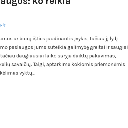
augos: ko reikia
eply
us ar biurą išties jaudinantis įvykis, tačiau jį lydį
ymo paslaugos jums suteikia galimybę greitai ir saugiai
, tačiau daugiausiai laiko suryja daiktų pakavimas,
i kelių savaičių. Taigi, aptarkime kokiomis priemonėmis
ikėlimas vyktų…