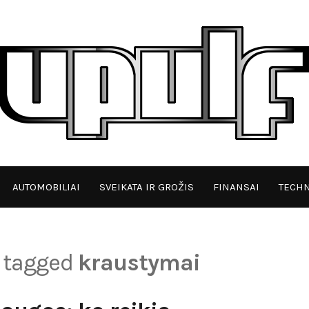
AUTOMOBILIAI
SVEIKATA IR GROŽIS
FINANSAI
TECHN
s tagged
kraustymai