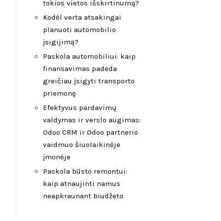
tokios vietos išskirtinumą?
Kodėl verta atsakingai
planuoti automobilio
įsigijimą?
Paskola automobiliui: kaip
finansavimas padeda
greičiau įsigyti transporto
priemonę
Efektyvus pardavimų
valdymas ir verslo augimas:
Odoo CRM ir Odoo partnerio
vaidmuo šiuolaikinėje
įmonėje
Paskola būsto remontui:
kaip atnaujinti namus
neapkraunant biudžeto