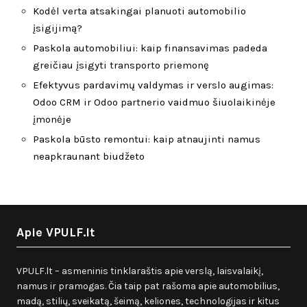
Kodėl verta atsakingai planuoti automobilio
įsigijimą?
Paskola automobiliui: kaip finansavimas padeda
greičiau įsigyti transporto priemonę
Efektyvus pardavimų valdymas ir verslo augimas:
Odoo CRM ir Odoo partnerio vaidmuo šiuolaikinėje
įmonėje
Paskola būsto remontui: kaip atnaujinti namus
neapkraunant biudžeto
Apie VPULF.lt
VPULF.lt – asmeninis tinklaraštis apie verslą, laisvalaikį,
namus ir pramogas. Čia taip pat rašoma apie automobilius,
madą, stilių, sveikatą, šeimą, keliones, technologijas ir kitus