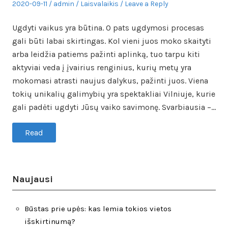
Posted
Author
Posted
2020-09-11
admin
Laisvalaikis
Leave a Reply
on
in
Ugdyti vaikus yra būtina. O pats ugdymosi procesas
gali būti labai skirtingas. Kol vieni juos moko skaityti
arba leidžia patiems pažinti aplinką, tuo tarpu kiti
aktyviai veda į įvairius renginius, kurių metų yra
mokomasi atrasti naujus dalykus, pažinti juos. Viena
tokių unikalių galimybių yra spektakliai Vilniuje, kurie
gali padėti ugdyti Jūsų vaiko savimonę. Svarbiausia –…
Read
Naujausi
Būstas prie upės: kas lemia tokios vietos
išskirtinumą?