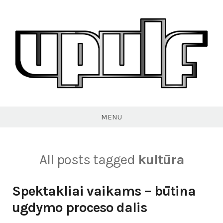
Skip
to
content
VPULF
MENU
All posts tagged
kultūra
Spektakliai vaikams – būtina
ugdymo proceso dalis