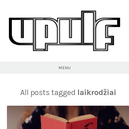
Skip
to
content
VPULF
MENU
All posts tagged
laikrodžiai