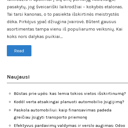
pasakytų, jog šveicariški laikrodžiai – kokybės etalonas.
Tai tarsi kanonas, o to pasiekta išskirtinės meistrystės
dėka. Pirkėjus ypač džiugina įvairovė. Būtent gausus
asortimentas tampa vienu iš populiarumo veiksnių. Kai
koks nors dalykas puikiai…
Read
Naujausi
Būstas prie upės: kas lemia tokios vietos išskirtinumą?
Kodėl verta atsakingai planuoti automobilio įsigijimą?
Paskola automobiliui: kaip finansavimas padeda
greičiau įsigyti transporto priemonę
Efektyvus pardavimų valdymas ir verslo augimas: Odoo