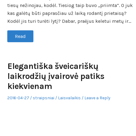
tiesų nežinojau, kodėl. Tiesiog taip buvo „priimta”. O juk
kas galėtų būti paprasčiau už laiką rodantį prietaisą?
Kodėl jis turi turėti lytį? Dabar, praėjus keletui metų ir…
Read
Elegantiška šveicariškų
laikrodžių įvairovė patiks
kiekvienam
Posted
Author
Posted
2016-04-27
straipsniai
Laisvalaikis
Leave a Reply
on
in