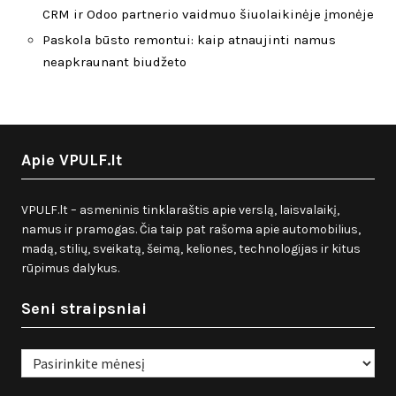
CRM ir Odoo partnerio vaidmuo šiuolaikinėje įmonėje
Paskola būsto remontui: kaip atnaujinti namus
neapkraunant biudžeto
Apie VPULF.lt
VPULF.lt – asmeninis tinklaraštis apie verslą, laisvalaikį,
namus ir pramogas. Čia taip pat rašoma apie automobilius,
madą, stilių, sveikatą, šeimą, keliones, technologijas ir kitus
rūpimus dalykus.
Seni straipsniai
Seni
straipsniai