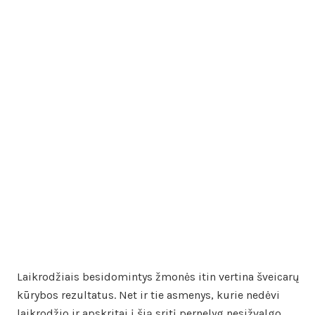
Laikrodžiais besidomintys žmonės itin vertina šveicarų
kūrybos rezultatus. Net ir tie asmenys, kurie nedėvi
laikrodžio ir apskritai į šią sritį pernelyg nesižvalgo,