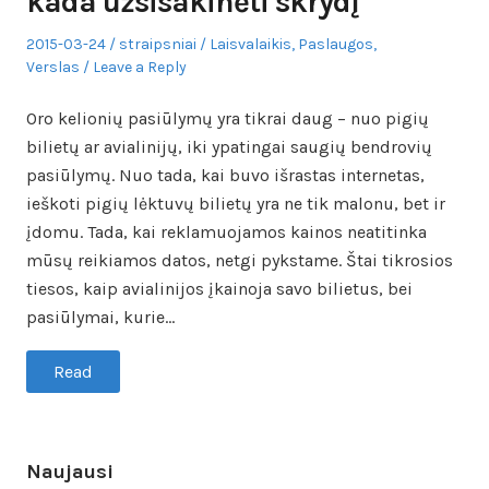
kada užsisakinėti skrydį
Posted
Author
Posted
2015-03-24
straipsniai
Laisvalaikis
,
Paslaugos
,
on
in
Verslas
Leave a Reply
Oro kelionių pasiūlymų yra tikrai daug – nuo pigių
bilietų ar avialinijų, iki ypatingai saugių bendrovių
pasiūlymų. Nuo tada, kai buvo išrastas internetas,
ieškoti pigių lėktuvų bilietų yra ne tik malonu, bet ir
įdomu. Tada, kai reklamuojamos kainos neatitinka
mūsų reikiamos datos, netgi pykstame. Štai tikrosios
tiesos, kaip avialinijos įkainoja savo bilietus, bei
pasiūlymai, kurie…
Read
Naujausi