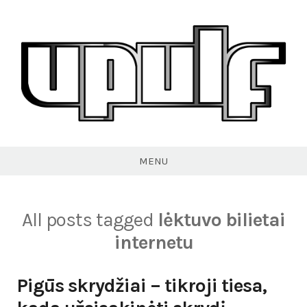
Skip
to
content
VPULF
MENU
All posts tagged
lėktuvo bilietai
internetu
Pigūs skrydžiai – tikroji tiesa,