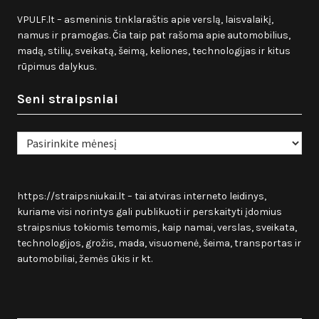
VPULF.lt – asmeninis tinklaraštis apie verslą, laisvalaikį,
namus ir pramogas. Čia taip pat rašoma apie automobilius,
madą, stilių, sveikatą, šeimą, keliones, technologijas ir kitus
rūpimus dalykus.
Seni straipsniai
Seni
straipsniai
https://straipsniukai.lt
– tai atviras interneto leidinys,
kuriame visi norintys gali publikuoti ir perskaityti įdomius
straipsnius tokiomis temomis, kaip namai, verslas, sveikata,
technologijos, grožis, mada, visuomenė, šeima, transportas ir
automobiliai, žemės ūkis ir kt.