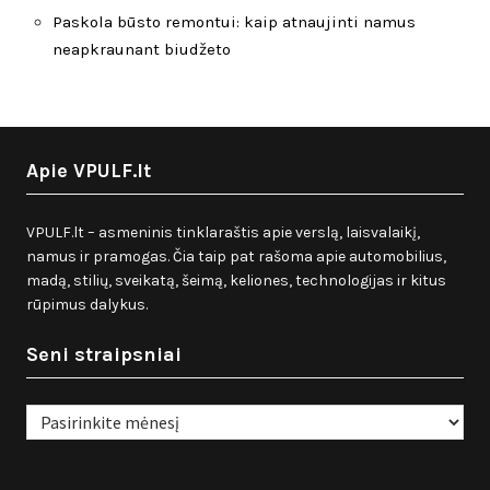
Paskola būsto remontui: kaip atnaujinti namus
neapkraunant biudžeto
Apie VPULF.lt
VPULF.lt – asmeninis tinklaraštis apie verslą, laisvalaikį,
namus ir pramogas. Čia taip pat rašoma apie automobilius,
madą, stilių, sveikatą, šeimą, keliones, technologijas ir kitus
rūpimus dalykus.
Seni straipsniai
Seni
straipsniai