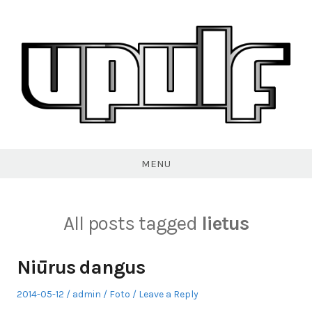
Skip
to
content
VPULF
MENU
All posts tagged
lietus
Niūrus dangus
Posted
Author
Posted
2014-05-12
admin
Foto
Leave a Reply
on
in