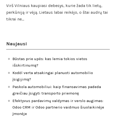
Virš Vilniaus kaupiasi debesys, kurie žada tik lietų,
perkūniją ir vėją. Lietaus labai reikėjo, o štai audrų tai
tikrai ne…
Naujausi
Būstas prie upės: kas lemia tokios vietos
išskirtinumą?
Kodėl verta atsakingai planuoti automobilio
įsigijimą?
Paskola automobiliui: kaip finansavimas padeda
greičiau įsigyti transporto priemonę
Efektyvus pardavimų valdymas ir verslo augimas:
Odoo CRM ir Odoo partnerio vaidmuo šiuolaikinėje
įmonėje