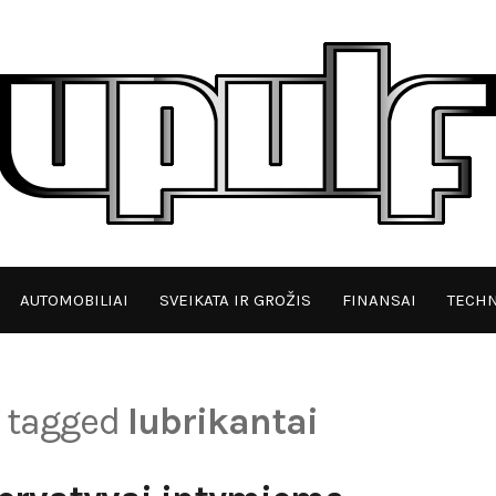
AUTOMOBILIAI
SVEIKATA IR GROŽIS
FINANSAI
TECHN
s tagged
lubrikantai