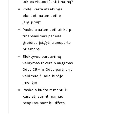
tokios vietos išskirtinumą?
Kodėl verta atsakingai
planuoti automobilio
įsigijimą?
Paskola automobiliui: kaip
finansavimas padeda
greičiau įsigyti transporto
priemonę
Efektyvus pardavimų
valdymas ir verslo augimas:
Odoo CRM ir Odoo partnerio
vaidmuo šiuolaikinėje
įmonėje
Paskola būsto remontui:
kaip atnaujinti namus
neapkraunant biudžeto