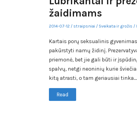
Lubrikantai ir pre
žaidimams
Posted
Author
Posted
2014-07-12
straipsniai
Sveikata ir grožis
on
in
Kartais porų seksualinis gyvenimas 
pakūrstyti namų židinį. Prezervaty
priemonė, bet jie gali būti ir įspūdi
spalvų, netgi neoninių kurie šviečia
kitą atrasti, o tam geriausiai tinka
Read