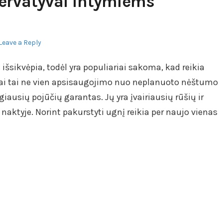
zervatyvai intymiems
Leave a Reply
išsikvėpia, todėl yra populiariai sakoma, kad reikia
vai tai ne vien apsisaugojimo nuo neplanuoto nėštumo
ngiausių pojūčių garantas. Jų yra įvairiausių rūšių ir
 naktyje. Norint pakurstyti ugnį reikia per naujo vienas
…