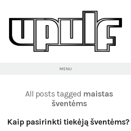
Skip
to
content
VPULF
MENU
All posts tagged
maistas
šventėms
Kaip pasirinkti tiekėją šventėms?