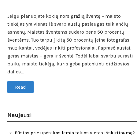
Jeigu planuojate kokią nors gražią šventę – maisto
tiekėjas yra vienas iš svarbiausių paslaugas teikiančių
asmenų. Maistas šventėms sudaro bene 50 procentų
šventėms. Tuo tarpu į kitą 50 procentų įeina fotografas,
muzikantai, vedėjas ir kiti profesionalai. Paprasčiausiai,
geras maistas – gera ir šventė. Todėl labai svarbu surasti
puikų maisto tiekėją, kuris geba patenkinti didžiosios
dalies…
Read
Naujausi
Būstas prie upės: kas lemia tokios vietos išskirtinumą?