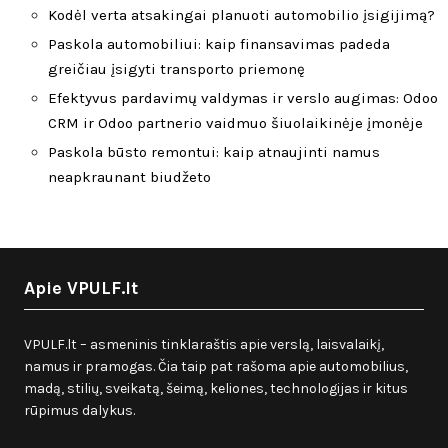
Kodėl verta atsakingai planuoti automobilio įsigijimą?
Paskola automobiliui: kaip finansavimas padeda
greičiau įsigyti transporto priemonę
Efektyvus pardavimų valdymas ir verslo augimas: Odoo
CRM ir Odoo partnerio vaidmuo šiuolaikinėje įmonėje
Paskola būsto remontui: kaip atnaujinti namus
neapkraunant biudžeto
Apie VPULF.lt
VPULF.lt – asmeninis tinklaraštis apie verslą, laisvalaikį,
namus ir pramogas. Čia taip pat rašoma apie automobilius,
madą, stilių, sveikatą, šeimą, keliones, technologijas ir kitus
rūpimus dalykus.