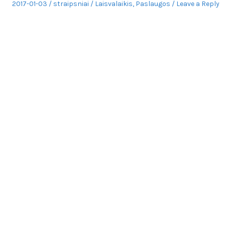
Posted
Author
Posted
2017-01-03
straipsniai
Laisvalaikis
,
Paslaugos
Leave a Reply
on
in