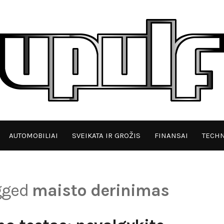
AUTOMOBILIAI
SVEIKATA IR GROŽIS
FINANSAI
TECHN
agged
maisto derinimas