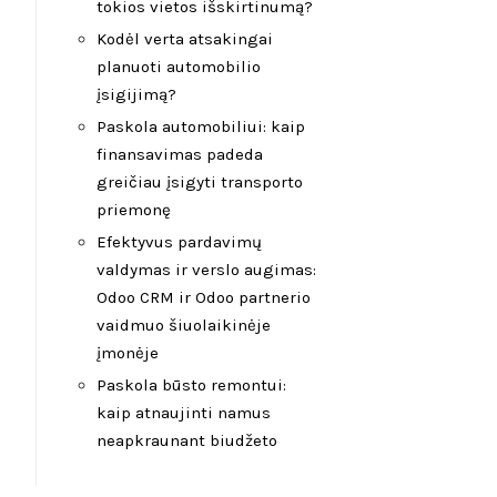
tokios vietos išskirtinumą?
Kodėl verta atsakingai
planuoti automobilio
įsigijimą?
Paskola automobiliui: kaip
finansavimas padeda
greičiau įsigyti transporto
priemonę
Efektyvus pardavimų
valdymas ir verslo augimas:
Odoo CRM ir Odoo partnerio
vaidmuo šiuolaikinėje
įmonėje
Paskola būsto remontui:
kaip atnaujinti namus
neapkraunant biudžeto