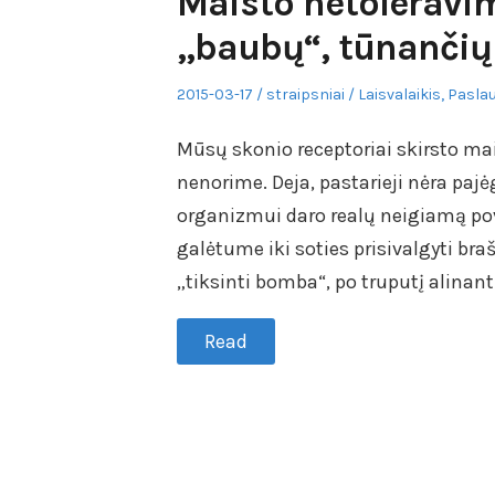
Maisto netoleravim
„baubų“, tūnančių 
Posted
Author
Posted
2015-03-17
straipsniai
Laisvalaikis
,
Pasla
on
in
Mūsų skonio receptoriai skirsto mais
nenorime. Deja, pastarieji nėra paj
organizmui daro realų neigiamą pov
galėtume iki soties prisivalgyti bra
„tiksinti bomba“, po truputį alina
Read