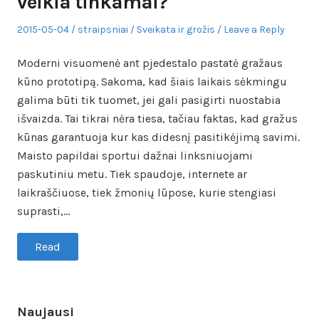
veikia tinkamai?
Posted
Author
Posted
2015-05-04
straipsniai
Sveikata ir grožis
Leave a Reply
on
in
Moderni visuomenė ant pjedestalo pastatė gražaus
kūno prototipą. Sakoma, kad šiais laikais sėkmingu
galima būti tik tuomet, jei gali pasigirti nuostabia
išvaizda. Tai tikrai nėra tiesa, tačiau faktas, kad gražus
kūnas garantuoja kur kas didesnį pasitikėjimą savimi.
Maisto papildai sportui dažnai linksniuojami
paskutiniu metu. Tiek spaudoje, internete ar
laikraščiuose, tiek žmonių lūpose, kurie stengiasi
suprasti,…
Read
Naujausi