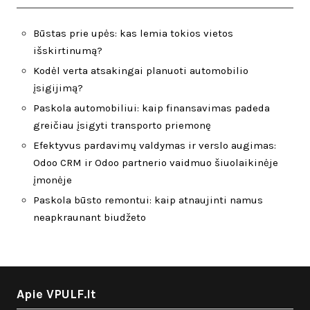
Būstas prie upės: kas lemia tokios vietos
išskirtinumą?
Kodėl verta atsakingai planuoti automobilio
įsigijimą?
Paskola automobiliui: kaip finansavimas padeda
greičiau įsigyti transporto priemonę
Efektyvus pardavimų valdymas ir verslo augimas:
Odoo CRM ir Odoo partnerio vaidmuo šiuolaikinėje
įmonėje
Paskola būsto remontui: kaip atnaujinti namus
neapkraunant biudžeto
Apie VPULF.lt