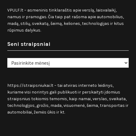
VPULF.lt – asmeninis tinklaraštis apie verslą, laisvalaikį,
namus ir pramogas. Čia taip pat rašoma apie automobilius,
madą, stilių, sveikatą, šeimą, keliones, technologijas ir kitus
rūpimus dalykus.
Seni straipsniai
Seni
straipsniai
https://straipsniukai.lt
– tai atviras interneto leidinys,
kuriame visi norintys gali publikuoti ir perskaityti įdomius
straipsnius tokiomis temomis, kaip namai, verslas, sveikata,
technologijos, grožis, mada, visuomenė, šeima, transportas ir
automobiliai, žemės ūkis ir kt.