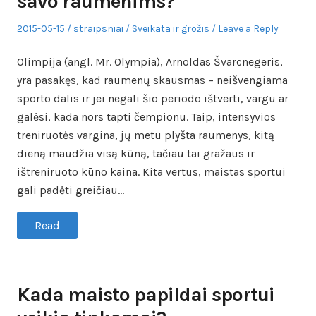
savo raumenims?
Posted
Author
Posted
2015-05-15
straipsniai
Sveikata ir grožis
Leave a Reply
on
in
Olimpija (angl. Mr. Olympia), Arnoldas Švarcnegeris,
yra pasakęs, kad raumenų skausmas – neišvengiama
sporto dalis ir jei negali šio periodo ištverti, vargu ar
galėsi, kada nors tapti čempionu. Taip, intensyvios
treniruotės vargina, jų metu plyšta raumenys, kitą
dieną maudžia visą kūną, tačiau tai gražaus ir
ištreniruoto kūno kaina. Kita vertus, maistas sportui
gali padėti greičiau…
Read
Kada maisto papildai sportui