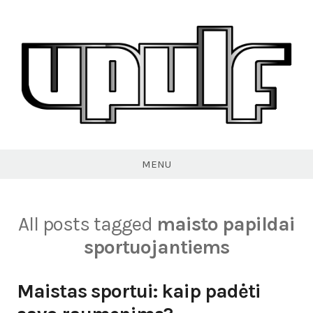
Skip
to
content
VPULF
MENU
All posts tagged
maisto papildai
sportuojantiems
Maistas sportui: kaip padėti