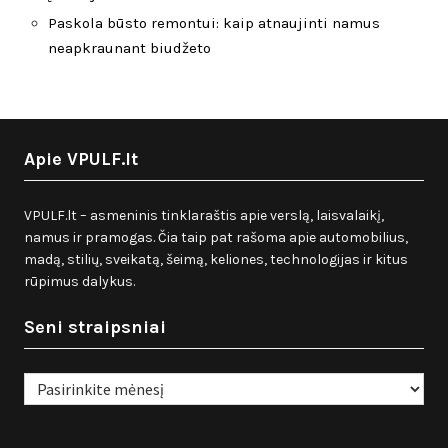
Paskola būsto remontui: kaip atnaujinti namus
neapkraunant biudžeto
Apie VPULF.lt
VPULF.lt – asmeninis tinklaraštis apie verslą, laisvalaikį,
namus ir pramogas. Čia taip pat rašoma apie automobilius,
madą, stilių, sveikatą, šeimą, keliones, technologijas ir kitus
rūpimus dalykus.
Seni straipsniai
Seni
straipsniai