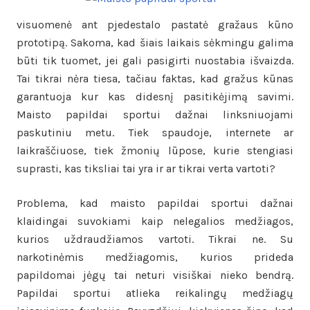
visuomenė ant pjedestalo pastatė gražaus kūno
prototipą. Sakoma, kad šiais laikais sėkmingu galima
būti tik tuomet, jei gali pasigirti nuostabia išvaizda.
Tai tikrai nėra tiesa, tačiau faktas, kad gražus kūnas
garantuoja kur kas didesnį pasitikėjimą savimi.
Maisto papildai sportui dažnai linksniuojami
paskutiniu metu. Tiek spaudoje, internete ar
laikraščiuose, tiek žmonių lūpose, kurie stengiasi
suprasti, kas tiksliai tai yra ir ar tikrai verta vartoti?
Problema, kad maisto papildai sportui dažnai
klaidingai suvokiami kaip nelegalios medžiagos,
kurios uždraudžiamos vartoti. Tikrai ne. Su
narkotinėmis medžiagomis, kurios prideda
papildomai jėgų tai neturi visiškai nieko bendrą.
Papildai sportui atlieka reikalingų medžiagų