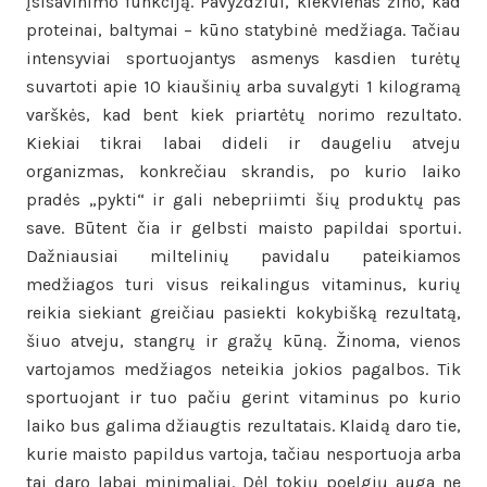
įsisavinimo funkciją. Pavyzdžiui, kiekvienas žino, kad
proteinai, baltymai – kūno statybinė medžiaga. Tačiau
intensyviai sportuojantys asmenys kasdien turėtų
suvartoti apie 10 kiaušinių arba suvalgyti 1 kilogramą
varškės, kad bent kiek priartėtų norimo rezultato.
Kiekiai tikrai labai dideli ir daugeliu atveju
organizmas, konkrečiau skrandis, po kurio laiko
pradės „pykti“ ir gali nebepriimti šių produktų pas
save. Būtent čia ir gelbsti maisto papildai sportui.
Dažniausiai miltelinių pavidalu pateikiamos
medžiagos turi visus reikalingus vitaminus, kurių
reikia siekiant greičiau pasiekti kokybišką rezultatą,
šiuo atveju, stangrų ir gražų kūną. Žinoma, vienos
vartojamos medžiagos neteikia jokios pagalbos. Tik
sportuojant ir tuo pačiu gerint vitaminus po kurio
laiko bus galima džiaugtis rezultatais. Klaidą daro tie,
kurie maisto papildus vartoja, tačiau nesportuoja arba
tai daro labai minimaliai. Dėl tokių poelgių auga ne