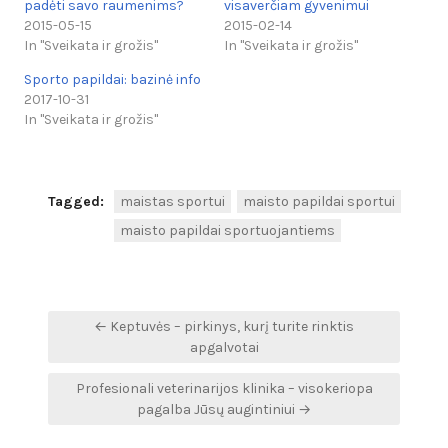
padėti savo raumenims?
visaverčiam gyvenimui
2015-05-15
2015-02-14
In "Sveikata ir grožis"
In "Sveikata ir grožis"
Sporto papildai: bazinė info
2017-10-31
In "Sveikata ir grožis"
Tagged:
maistas sportui
maisto papildai sportui
maisto papildai sportuojantiems
Navigacija
← Keptuvės – pirkinys, kurį turite rinktis
tarp
apgalvotai
įrašų
Profesionali veterinarijos klinika – visokeriopa
pagalba Jūsų augintiniui →