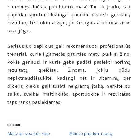
raumenys, tačiau papildoma masė. Tai tik įrodo, kad
papildai sportui tikslingai padeda pasiekti geresnių
rezultatų tik tokiu atveju, jei žmogus atiduoda visas
savo jėgas.
Geriausius papildus gali rekomenduoti profesionalūs
treneriai, kurie ilgametės patirties metu puikiai žino,
kokie geriausi ir kurie geba padėti pasiekti norimą
rezultatą greičiau. Žinoma, jokiu būdu
nepiktnaudžiaukite, kadangi net ir vitaminų per
didelis kiekis gali turėti neigiamą įtaką. Gerkite su
saiku, sveikai maitinkitės, sportuokite ir rezultatas
taps ranka pasiekiamas.
Related
Maistas sportui: kaip
Maisto papildai mūsų