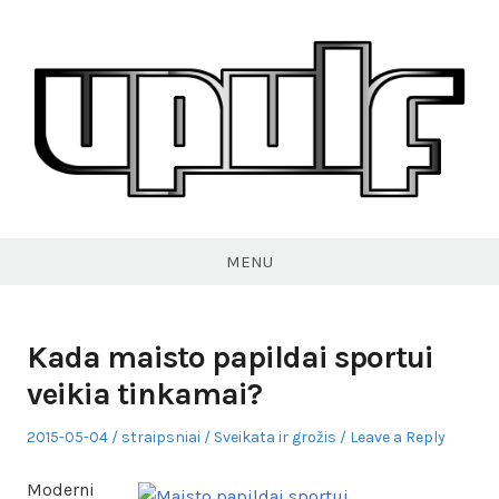
Skip
to
content
VPULF
MENU
Kada maisto papildai sportui
veikia tinkamai?
Posted
Author
Posted
2015-05-04
straipsniai
Sveikata ir grožis
Leave a Reply
on
in
Moderni