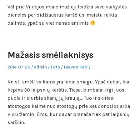
Vėl prie Vilnojos mano mažieji leidžia savo vaikystės
dieneles per didžiausius karščius. maistu reikia
dalintis, ypač su vietinėmis antimis
Mažasis smėliaknisys
Posted
Author
Posted
2014-07-28
admin
Foto
Leave a Reply
on
in
Knisti smėlį vaikams yra labai smagu. Ypač dabar, kai
kepina 30 laipsnių karštis. Tiesa, bimbalai irgi juos
puola ir siurbia skanų jų kraują… Tuo ir skiriasi
atostogos kaime nuo atostogų prie Raudonosios arba
Viduržemio jūros, kur dabar praneša tiek pat laipsnių
karščio.