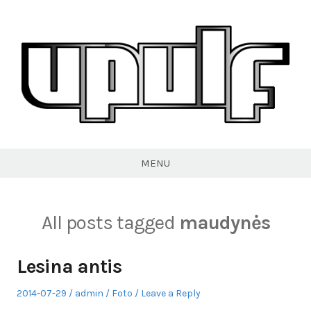
Skip
to
content
VPULF
MENU
All posts tagged
maudynės
Lesina antis
Posted
Author
Posted
2014-07-29
admin
Foto
Leave a Reply
on
in