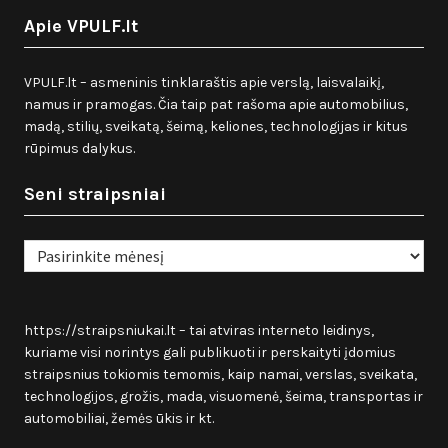
Apie VPULF.lt
VPULF.lt – asmeninis tinklaraštis apie verslą, laisvalaikį,
namus ir pramogas. Čia taip pat rašoma apie automobilius,
madą, stilių, sveikatą, šeimą, keliones, technologijas ir kitus
rūpimus dalykus.
Seni straipsniai
Seni
straipsniai
https://straipsniukai.lt
– tai atviras interneto leidinys,
kuriame visi norintys gali publikuoti ir perskaityti įdomius
straipsnius tokiomis temomis, kaip namai, verslas, sveikata,
technologijos, grožis, mada, visuomenė, šeima, transportas ir
automobiliai, žemės ūkis ir kt.