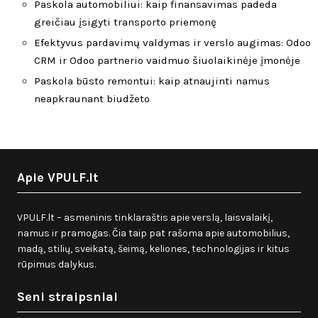
Paskola automobiliui: kaip finansavimas padeda
greičiau įsigyti transporto priemonę
Efektyvus pardavimų valdymas ir verslo augimas: Odoo
CRM ir Odoo partnerio vaidmuo šiuolaikinėje įmonėje
Paskola būsto remontui: kaip atnaujinti namus
neapkraunant biudžeto
Apie VPULF.lt
VPULF.lt – asmeninis tinklaraštis apie verslą, laisvalaikį,
namus ir pramogas. Čia taip pat rašoma apie automobilius,
madą, stilių, sveikatą, šeimą, keliones, technologijas ir kitus
rūpimus dalykus.
Seni straipsniai