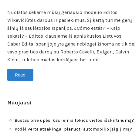
Nuolatos sekame mūsų geriausio modelio Editos
Vilkevičiūtės darbus ir pasiekimus. Šį kartą turime gerų
žinių iš saulėtosios Ispanijos. ¿Cómo estás? – Kaip
sekasi? – Editos klausiame iš apniukusios Lietuvos.
Dabar Edita Ispanijoje yra gana neblogai žinoma ne tik dėl
savo praeities darbų su Roberto Cavalli, Bulgari, Calvin
Klein, ir kitais mados korifėjais, bet ir dėl…
Read
Naujausi
Būstas prie upės: kas lemia tokios vietos išskirtinumą?
Kodėl verta atsakingai planuoti automobilio įsigijimą?