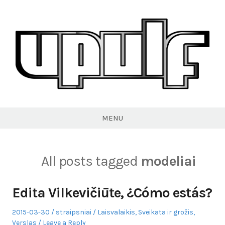
Skip
to
content
VPULF
MENU
All posts tagged
modeliai
Edita Vilkevičiūte, ¿Cómo estás?
Posted
Author
Posted
2015-03-30
straipsniai
Laisvalaikis
,
Sveikata ir grožis
,
on
in
Verslas
Leave a Reply