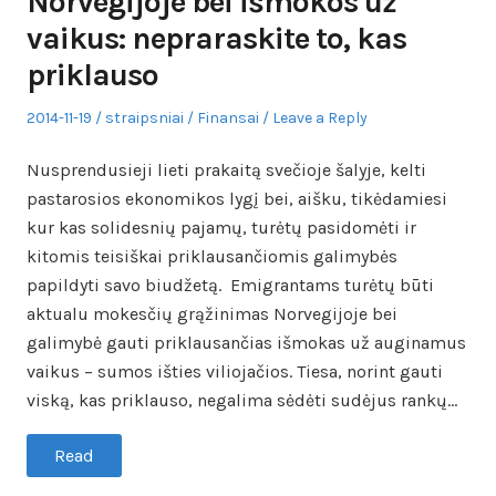
Norvegijoje bei išmokos už
vaikus: nepraraskite to, kas
priklauso
Posted
Author
Posted
2014-11-19
straipsniai
Finansai
Leave a Reply
on
in
Nusprendusieji lieti prakaitą svečioje šalyje, kelti
pastarosios ekonomikos lygį bei, aišku, tikėdamiesi
kur kas solidesnių pajamų, turėtų pasidomėti ir
kitomis teisiškai priklausančiomis galimybės
papildyti savo biudžetą. Emigrantams turėtų būti
aktualu mokesčių grąžinimas Norvegijoje bei
galimybė gauti priklausančias išmokas už auginamus
vaikus – sumos išties viliojačios. Tiesa, norint gauti
viską, kas priklauso, negalima sėdėti sudėjus rankų…
Read