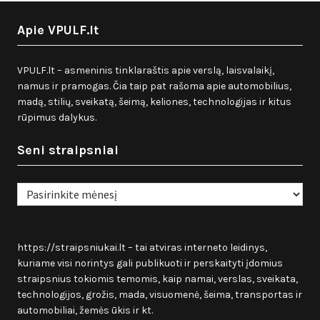
Apie VPULF.lt
VPULF.lt – asmeninis tinklaraštis apie verslą, laisvalaikį,
namus ir pramogas. Čia taip pat rašoma apie automobilius,
madą, stilių, sveikatą, šeimą, keliones, technologijas ir kitus
rūpimus dalykus.
Seni straipsniai
Seni
straipsniai
https://straipsniukai.lt
– tai atviras interneto leidinys,
kuriame visi norintys gali publikuoti ir perskaityti įdomius
straipsnius tokiomis temomis, kaip namai, verslas, sveikata,
technologijos, grožis, mada, visuomenė, šeima, transportas ir
automobiliai, žemės ūkis ir kt.