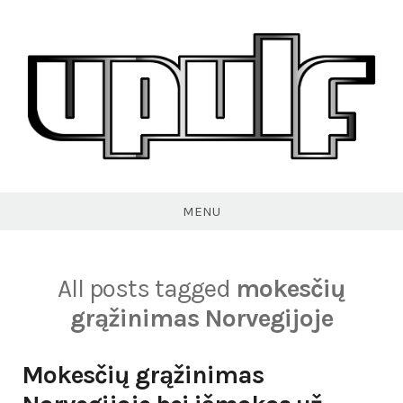
Skip
to
content
VPULF
MENU
All posts tagged
mokesčių
grąžinimas Norvegijoje
Mokesčių grąžinimas