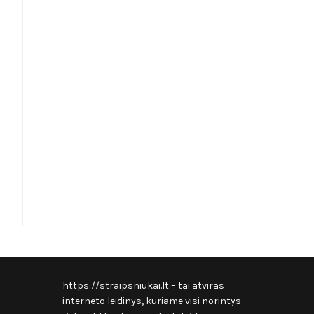
https://straipsniukai.lt
– tai atviras
interneto leidinys, kuriame visi norintys