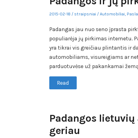
Padangos ir jų pir
Posted
Author
Posted
2015-02-18
straipsniai
Automobiliai
,
Pasl
on
in
Padangas jau nuo seno įprasta pirkt
populiarėja jų pirkimas internetu. 
yra tikrai vis greičiau plintantis 
automobiliams, visureigiams ar net
parduotuvėse už pakankamai žemą 
Read
Padangos lietuvių 
geriau