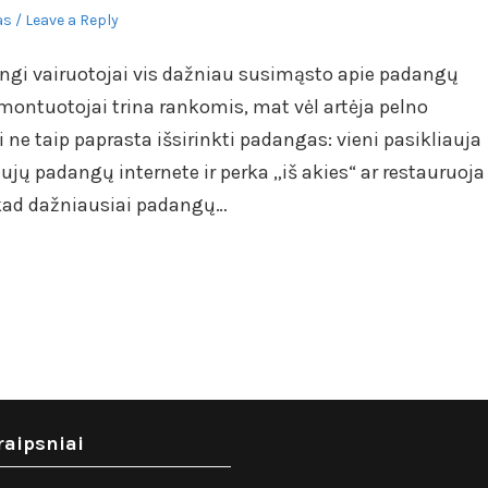
as
Leave a Reply
gingi vairuotojai vis dažniau susimąsto apie padangų
ontuotojai trina rankomis, mat vėl artėja pelno
 ne taip paprasta išsirinkti padangas: vieni pasikliauja
aujų padangų internete ir perka „iš akies“ ar restauruoja
a, kad dažniausiai padangų…
raipsniai