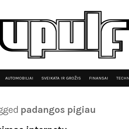
AUTOMOBILIAI
SVEIKATA IR GROŽIS
FINANSAI
TECHN
agged
padangos pigiau