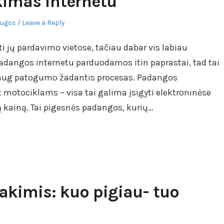
kimas internetu
augos
Leave a Reply
i jų pardavimo vietose, tačiau dabar vis labiau
Padangos internetu parduodamos itin paprastai, tad tai
ir daug patogumo žadantis procesas. Padangos
 motociklams – visa tai galima įsigyti elektroninėse
kainą. Tai pigesnės padangos, kurių…
akimis: kuo pigiau- tuo