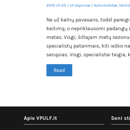
Posted
Author
Posted
2015-01-25
straipsniai
Automobiliai
,
Versl
on
in
Ne už kalnų pavasaris, todėl parei
keitimą, o nepriklausomi padangų m
metas. Visgi, šiltajam metų sezonui
specialistų patarimais, kiti ieško n
senąsias. Visgi, specialistai teigi
Read
Apie VPULF.lt
Seni st