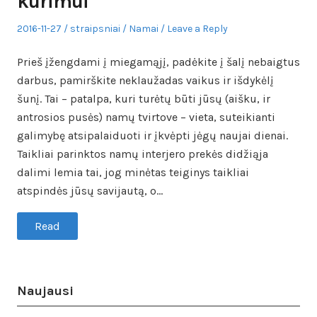
kūrimui
Posted
Author
Posted
2016-11-27
straipsniai
Namai
Leave a Reply
on
in
Prieš įžengdami į miegamąjį, padėkite į šalį nebaigtus
darbus, pamirškite neklaužadas vaikus ir išdykėlį
šunį. Tai – patalpa, kuri turėtų būti jūsų (aišku, ir
antrosios pusės) namų tvirtove – vieta, suteikianti
galimybę atsipalaiduoti ir įkvėpti jėgų naujai dienai.
Taikliai parinktos namų interjero prekės didžiąja
dalimi lemia tai, jog minėtas teiginys taikliai
atspindės jūsų savijautą, o…
Read
Naujausi