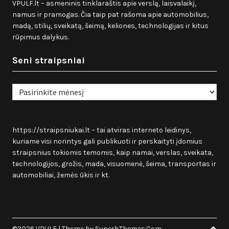
VPULF.lt – asmeninis tinklaraštis apie verslą, laisvalaikį,
namus ir pramogas. Čia taip pat rašoma apie automobilius,
madą, stilių, sveikatą, šeimą, keliones, technologijas ir kitus
rūpimus dalykus.
Seni straipsniai
Seni
straipsniai
https://straipsniukai.lt
– tai atviras interneto leidinys,
kuriame visi norintys gali publikuoti ir perskaityti įdomius
straipsnius tokiomis temomis, kaip namai, verslas, sveikata,
technologijos, grožis, mada, visuomenė, šeima, transportas ir
automobiliai, žemės ūkis ir kt.
©2026 VPULF
| Theme by
SuperbThemes.Com