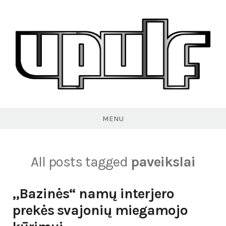
Skip
to
content
VPULF
MENU
All posts tagged
paveikslai
„Bazinės“ namų interjero
prekės svajonių miegamojo