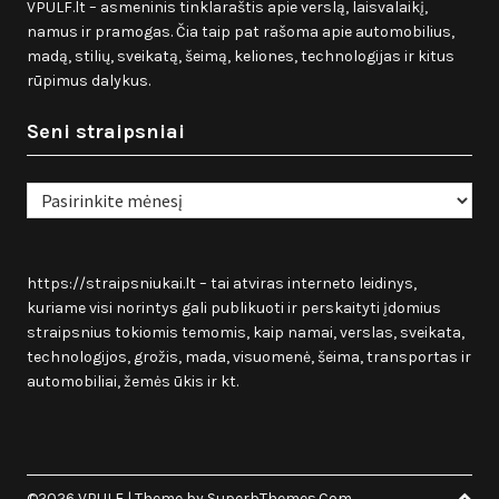
VPULF.lt – asmeninis tinklaraštis apie verslą, laisvalaikį,
namus ir pramogas. Čia taip pat rašoma apie automobilius,
madą, stilių, sveikatą, šeimą, keliones, technologijas ir kitus
rūpimus dalykus.
Seni straipsniai
Seni
straipsniai
https://straipsniukai.lt
– tai atviras interneto leidinys,
kuriame visi norintys gali publikuoti ir perskaityti įdomius
straipsnius tokiomis temomis, kaip namai, verslas, sveikata,
technologijos, grožis, mada, visuomenė, šeima, transportas ir
automobiliai, žemės ūkis ir kt.
©2026 VPULF
| Theme by
SuperbThemes.Com