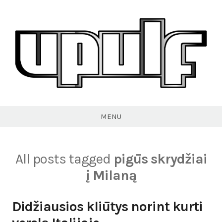
Skip
to
content
VPULF
MENU
All posts tagged
pigūs skrydžiai
į Milaną
Didžiausios kliūtys norint kurti