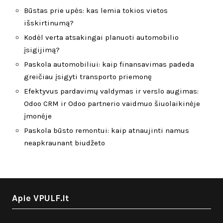
Būstas prie upės: kas lemia tokios vietos
išskirtinumą?
Kodėl verta atsakingai planuoti automobilio
įsigijimą?
Paskola automobiliui: kaip finansavimas padeda
greičiau įsigyti transporto priemonę
Efektyvus pardavimų valdymas ir verslo augimas:
Odoo CRM ir Odoo partnerio vaidmuo šiuolaikinėje
įmonėje
Paskola būsto remontui: kaip atnaujinti namus
neapkraunant biudžeto
Apie VPULF.lt