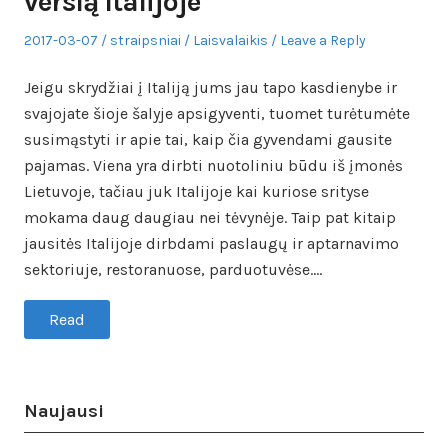
verslą Italijoje
Posted
Author
Posted
2017-03-07
straipsniai
Laisvalaikis
Leave a Reply
on
in
Jeigu skrydžiai į Italiją jums jau tapo kasdienybe ir
svajojate šioje šalyje apsigyventi, tuomet turėtumėte
susimąstyti ir apie tai, kaip čia gyvendami gausite
pajamas. Viena yra dirbti nuotoliniu būdu iš įmonės
Lietuvoje, tačiau juk Italijoje kai kuriose srityse
mokama daug daugiau nei tėvynėje. Taip pat kitaip
jausitės Italijoje dirbdami paslaugų ir aptarnavimo
sektoriuje, restoranuose, parduotuvėse.…
Read
Naujausi