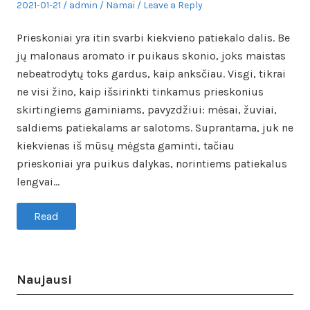
Posted
Author
Posted
2021-01-21
admin
Namai
Leave a Reply
on
in
Prieskoniai yra itin svarbi kiekvieno patiekalo dalis. Be
jų malonaus aromato ir puikaus skonio, joks maistas
nebeatrodytų toks gardus, kaip anksčiau. Visgi, tikrai
ne visi žino, kaip išsirinkti tinkamus prieskonius
skirtingiems gaminiams, pavyzdžiui: mėsai, žuviai,
saldiems patiekalams ar salotoms. Suprantama, juk ne
kiekvienas iš mūsų mėgsta gaminti, tačiau
prieskoniai yra puikus dalykas, norintiems patiekalus
lengvai…
Read
Naujausi