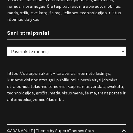
namus ir pramogas. Čia taip pat rašoma apie automobilius,
madą, stilių, sveikatą, šeimą, keliones, technologijas ir kitus
rūpimus dalykus.
Seni straipsniai
Seni
straipsniai
https://straipsniukai.lt
– tai atviras interneto leidinys,
kuriame visi norintys gali publikuoti ir perskaityti įdomius
straipsnius tokiomis temomis, kaip namai, verslas, sveikata,
technologijos, grožis, mada, visuomenė, šeima, transportas ir
automobiliai, žemės ūkis ir kt.
©2026 VPULF
| Theme by
SuperbThemes.Com