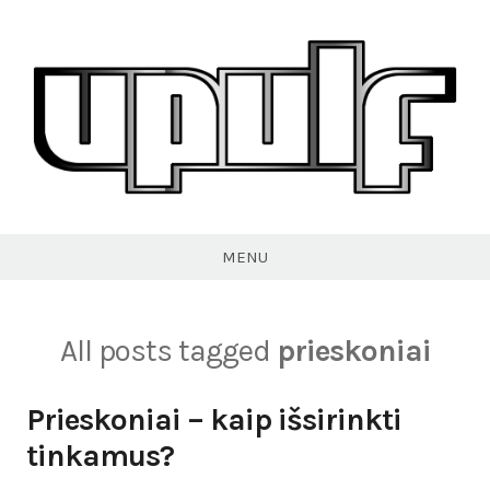
Skip
to
content
VPULF
MENU
All posts tagged
prieskoniai
Prieskoniai – kaip išsirinkti
tinkamus?