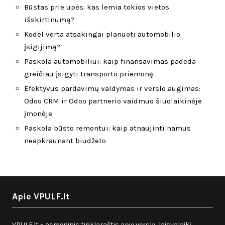
Būstas prie upės: kas lemia tokios vietos
išskirtinumą?
Kodėl verta atsakingai planuoti automobilio
įsigijimą?
Paskola automobiliui: kaip finansavimas padeda
greičiau įsigyti transporto priemonę
Efektyvus pardavimų valdymas ir verslo augimas:
Odoo CRM ir Odoo partnerio vaidmuo šiuolaikinėje
įmonėje
Paskola būsto remontui: kaip atnaujinti namus
neapkraunant biudžeto
Apie VPULF.lt
VPULF.lt – asmeninis tinklaraštis apie verslą, laisvalaikį,