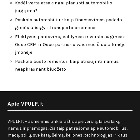
Kodėl verta atsakingai planuoti automobilio
įsigijimą?
Paskola automobiliui: kaip finansavimas padeda
greičiau įsigyti transporto priemonę
Efektyvus pardavimų valdymas ir verslo augimas:
Odoo CRM ir Odoo partnerio vaidmuo šiuolaikinėje
įmonėje
Paskola būsto remontui: kaip atnaujinti namus
neapkraunant biudžeto
Apie VPULF.lt
VPULF.lt – asmeninis tinklaraštis apie verslą, laisvalaikį,
namus ir pramogas. Čia taip pat rašoma apie automobilius,
madą, stilių, sveikatą, šeimą, keliones, technologijas ir kitus