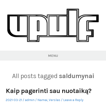
Skip
to
content
VPULF
MENU
All posts tagged
saldumynai
Kaip pagerinti sau nuotaiką?
Posted
Author
Posted
2021-03-21
admin
Namai
,
Verslas
Leave a Reply
on
in