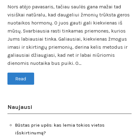
Nors atėjo pavasaris, tačiau saulės gana mažai tad
visiškai natūralu, kad daugeliui žmonių trūksta geros
nuotaikos hormonų. O juos gauti gali kiekvienas iš
mūsų. Svarbiausia rasti tinkamas priemones, kurios
Jums labiausiai tinka. Galiausiai, kiekvienas žmogus
imasi ir skirtingų priemonių, derina kelis metodus ir
galiausiai džiaugiasi, kad net ir labai niūriomis
dienomis nuotaika bus puiki. O…
Read
Naujausi
Būstas prie upės: kas lemia tokios vietos
išskirtinumą?