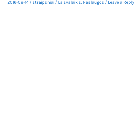
Posted
Author
Posted
2016-08-14
straipsniai
Laisvalaikis
,
Paslaugos
Leave a Reply
on
in