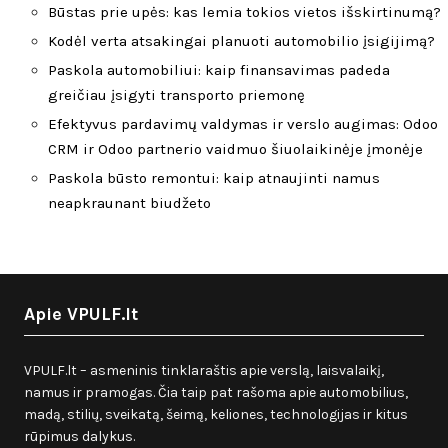
Būstas prie upės: kas lemia tokios vietos išskirtinumą?
Kodėl verta atsakingai planuoti automobilio įsigijimą?
Paskola automobiliui: kaip finansavimas padeda
greičiau įsigyti transporto priemonę
Efektyvus pardavimų valdymas ir verslo augimas: Odoo
CRM ir Odoo partnerio vaidmuo šiuolaikinėje įmonėje
Paskola būsto remontui: kaip atnaujinti namus
neapkraunant biudžeto
Apie VPULF.lt
VPULF.lt – asmeninis tinklaraštis apie verslą, laisvalaikį,
namus ir pramogas. Čia taip pat rašoma apie automobilius,
madą, stilių, sveikatą, šeimą, keliones, technologijas ir kitus
rūpimus dalykus.