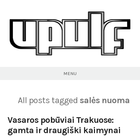
Skip
to
content
VPULF
MENU
All posts tagged
salės nuoma
Vasaros pobūviai Trakuose:
gamta ir draugiški kaimynai