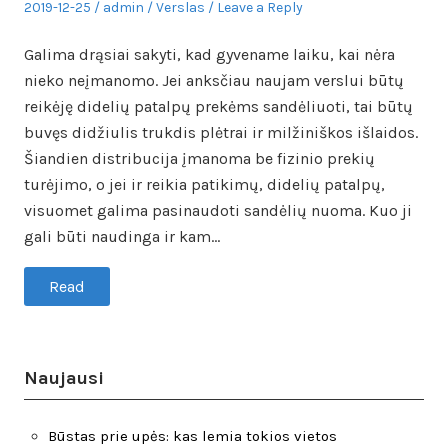
Posted
Author
Posted
2019-12-25
admin
Verslas
Leave a Reply
on
in
Galima drąsiai sakyti, kad gyvename laiku, kai nėra
nieko neįmanomo. Jei anksčiau naujam verslui būtų
reikėję didelių patalpų prekėms sandėliuoti, tai būtų
buvęs didžiulis trukdis plėtrai ir milžiniškos išlaidos.
Šiandien distribucija įmanoma be fizinio prekių
turėjimo, o jei ir reikia patikimų, didelių patalpų,
visuomet galima pasinaudoti sandėlių nuoma. Kuo ji
gali būti naudinga ir kam…
Read
Naujausi
Būstas prie upės: kas lemia tokios vietos