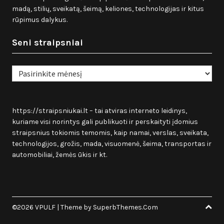
madą, stilių, sveikatą, šeimą, keliones, technologijas ir kitus
rūpimus dalykus.
Seni straipsniai
Seni
straipsniai
https://straipsniukai.lt
– tai atviras interneto leidinys,
kuriame visi norintys gali publikuoti ir perskaityti įdomius
straipsnius tokiomis temomis, kaip namai, verslas, sveikata,
technologijos, grožis, mada, visuomenė, šeima, transportas ir
automobiliai, žemės ūkis ir kt.
©2026 VPULF
| Theme by
SuperbThemes.Com