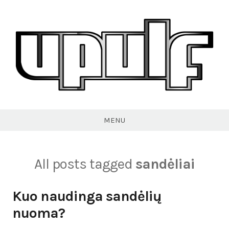
Skip
to
content
VPULF
MENU
All posts tagged
sandėliai
Kuo naudinga sandėlių
nuoma?