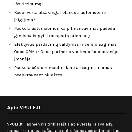
išskirtinumą?
Kodėl verta atsakingai planuoti automobilio
įsigijimą?
Paskola automobiliui: kaip finansavimas padeda
greičiau įsigyti transporto priemonę
Efektyvus pardavimų valdymas ir verslo augimas:
Odoo CRM ir Odoo partnerio vaidmuo šiuolaikinėje
įmonėje
Paskola būsto remontui: kaip atnaujinti namus
neapkraunant biudžeto
Apie VPULF.lt
VPULF.lt – asmeninis tinklaraštis apie verslą, laisvalaikį,
namus ir pramogas. Čia taip pat rašoma apie automobilius,