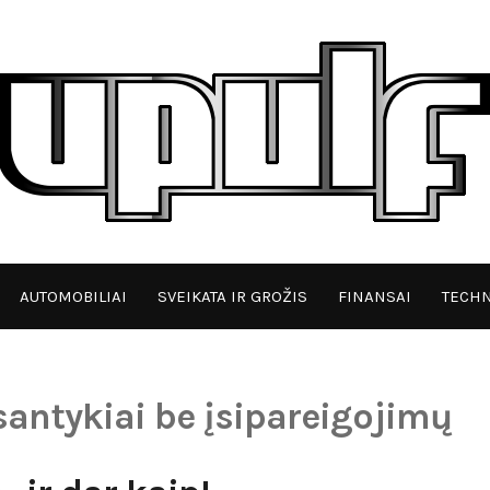
AUTOMOBILIAI
SVEIKATA IR GROŽIS
FINANSAI
TECHN
santykiai be įsipareigojimų