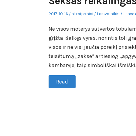
Seksas reikalingas
Posted
Author
Posted
2017-10-16
straipsniai
Laisvalaikis
Leave 
on
in
Ne visos moterys sutvertos tobulam
grįžta išalkęs vyras, norintis toli 
visos ir ne visi jaučia poreikį prisi
teisėtumą „zakse“ ar tiesiog „apgy
kambaryje, taip simboliškai išreiški
Read