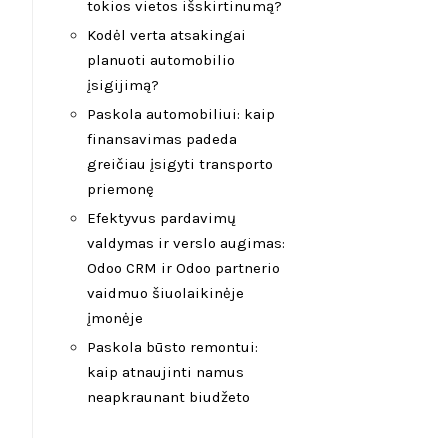
tokios vietos išskirtinumą?
Kodėl verta atsakingai
planuoti automobilio
įsigijimą?
Paskola automobiliui: kaip
finansavimas padeda
greičiau įsigyti transporto
priemonę
Efektyvus pardavimų
valdymas ir verslo augimas:
Odoo CRM ir Odoo partnerio
vaidmuo šiuolaikinėje
įmonėje
Paskola būsto remontui:
kaip atnaujinti namus
neapkraunant biudžeto