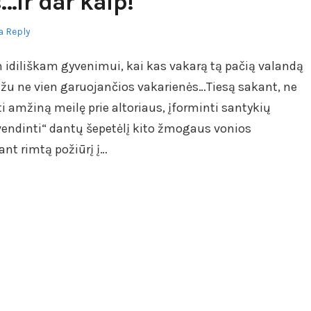
…ir dar kaip!
a Reply
 idiliškam gyvenimui, kai kas vakarą tą pačią valandą
gražu ne vien garuojančios vakarienės…Tiesą sakant, ne
ekti amžiną meilę prie altoriaus, įforminti santykių
vendinti“ dantų šepetėlį kito žmogaus vonios
ant rimtą požiūrį į…