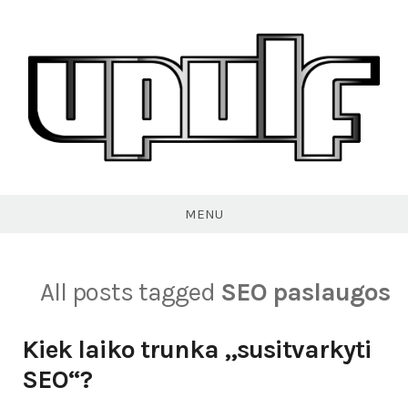
Skip
to
content
VPULF
MENU
All posts tagged
SEO paslaugos
Kiek laiko trunka „susitvarkyti
SEO“?