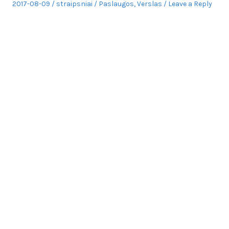
Posted
Author
Posted
2017-08-09
straipsniai
Paslaugos
,
Verslas
Leave a Reply
on
in