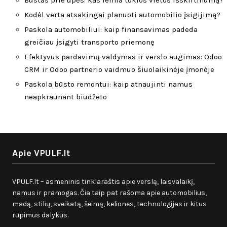
Būstas prie upės: kas lemia tokios vietos išskirtinumą?
Kodėl verta atsakingai planuoti automobilio įsigijimą?
Paskola automobiliui: kaip finansavimas padeda
greičiau įsigyti transporto priemonę
Efektyvus pardavimų valdymas ir verslo augimas: Odoo
CRM ir Odoo partnerio vaidmuo šiuolaikinėje įmonėje
Paskola būsto remontui: kaip atnaujinti namus
neapkraunant biudžeto
Apie VPULF.lt
VPULF.lt – asmeninis tinklaraštis apie verslą, laisvalaikį,
namus ir pramogas. Čia taip pat rašoma apie automobilius,
madą, stilių, sveikatą, šeimą, keliones, technologijas ir kitus
rūpimus dalykus.