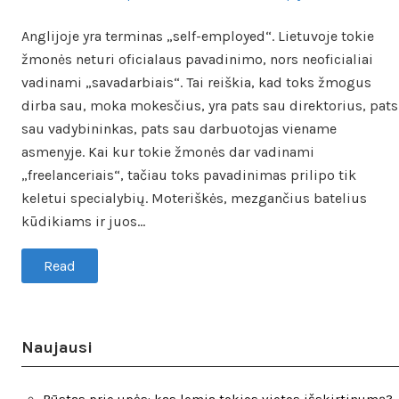
on
in
Anglijoje yra terminas „self-employed“. Lietuvoje tokie
žmonės neturi oficialaus pavadinimo, nors neoficialiai
vadinami „savadarbiais“. Tai reiškia, kad toks žmogus
dirba sau, moka mokesčius, yra pats sau direktorius, pats
sau vadybininkas, pats sau darbuotojas viename
asmenyje. Kai kur tokie žmonės dar vadinami
„freelanceriais“, tačiau toks pavadinimas prilipo tik
keletui specialybių. Moteriškės, mezgančius batelius
kūdikiams ir juos…
Read
Naujausi