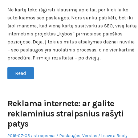
Ne kartą teko išgirsti klausimą apie tai, per kiek laiko
suteikiamos seo paslaugos. Nors sunku patikėti, bet iki
šiol manoma, kad vieną kartą susitvarkius SEO, visą laiką
internetinis projektas „kybos“ pirmosiose paieškos
pozicijose. Deja, į tokius mitus atsakymas dažnai nuvilia
– seo paslaugos yra nuolatinis procesas, o ne vienkartinė
procedūra. Pirmieji rezultatai – po dviejų…
Read
Reklama internete: ar galite
reklaminius straipsnius rašyti
patys
Posted
Author
Posted
2016-07-05
straipsniai
Paslaugos
,
Verslas
Leave a Reply