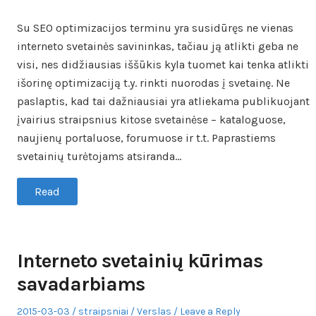
on
in
Su SEO optimizacijos terminu yra susidūręs ne vienas
interneto svetainės savininkas, tačiau ją atlikti geba ne
visi, nes didžiausias iššūkis kyla tuomet kai tenka atlikti
išorinę optimizaciją t.y. rinkti nuorodas į svetainę. Ne
paslaptis, kad tai dažniausiai yra atliekama publikuojant
įvairius straipsnius kitose svetainėse – kataloguose,
naujienų portaluose, forumuose ir t.t. Paprastiems
svetainių turėtojams atsiranda…
Read
Interneto svetainių kūrimas
savadarbiams
Posted
Author
Posted
2015-03-03
straipsniai
Verslas
Leave a Reply