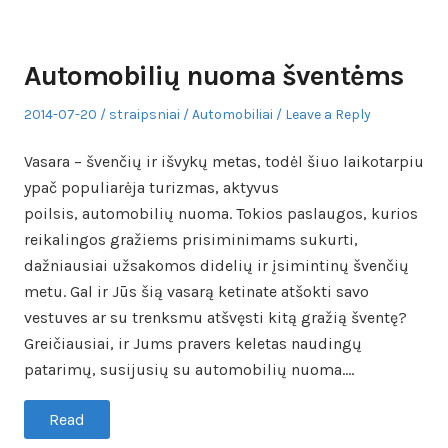
Automobilių nuoma šventėms
Posted
Author
Posted
2014-07-20
straipsniai
Automobiliai
Leave a Reply
on
in
Vasara – švenčių ir išvykų metas, todėl šiuo laikotarpiu
ypač populiarėja turizmas, aktyvus
poilsis, automobilių nuoma. Tokios paslaugos, kurios
reikalingos gražiems prisiminimams sukurti,
dažniausiai užsakomos didelių ir įsimintinų švenčių
metu. Gal ir Jūs šią vasarą ketinate atšokti savo
vestuves ar su trenksmu atšvęsti kitą gražią šventę?
Greičiausiai, ir Jums pravers keletas naudingų
patarimų, susijusių su automobilių nuoma.…
Read