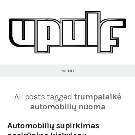
Skip
to
content
VPULF
MENU
All posts tagged
trumpalaikė
automobilių nuoma
Automobilių supirkimas