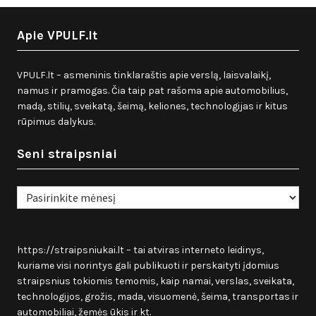
Apie VPULF.lt
VPULF.lt – asmeninis tinklaraštis apie verslą, laisvalaikį,
namus ir pramogas. Čia taip pat rašoma apie automobilius,
madą, stilių, sveikatą, šeimą, keliones, technologijas ir kitus
rūpimus dalykus.
Seni straipsniai
Seni
straipsniai
https://straipsniukai.lt
– tai atviras interneto leidinys,
kuriame visi norintys gali publikuoti ir perskaityti įdomius
straipsnius tokiomis temomis, kaip namai, verslas, sveikata,
technologijos, grožis, mada, visuomenė, šeima, transportas ir
automobiliai, žemės ūkis ir kt.