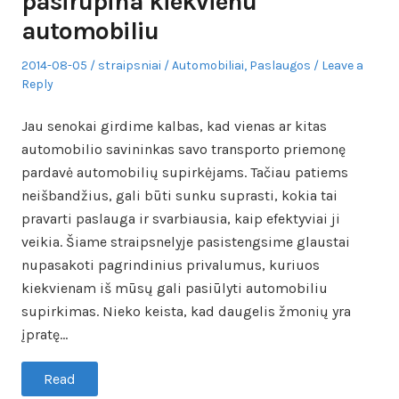
pasirūpina kiekvienu
automobiliu
Posted
Author
Posted
2014-08-05
straipsniai
Automobiliai
,
Paslaugos
Leave a
on
in
Reply
Jau senokai girdime kalbas, kad vienas ar kitas
automobilio savininkas savo transporto priemonę
pardavė automobilių supirkėjams. Tačiau patiems
neišbandžius, gali būti sunku suprasti, kokia tai
pravarti paslauga ir svarbiausia, kaip efektyviai ji
veikia. Šiame straipsnelyje pasistengsime glaustai
nupasakoti pagrindinius privalumus, kuriuos
kiekvienam iš mūsų gali pasiūlyti automobiliu
supirkimas. Nieko keista, kad daugelis žmonių yra
įpratę…
Read