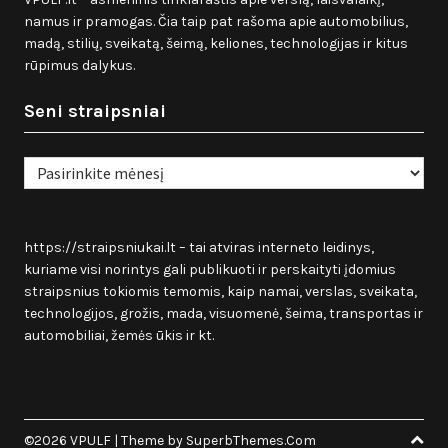
namus ir pramogas. Čia taip pat rašoma apie automobilius,
madą, stilių, sveikatą, šeimą, keliones, technologijas ir kitus
rūpimus dalykus.
Seni straipsniai
Seni
straipsniai
https://straipsniukai.lt
– tai atviras interneto leidinys,
kuriame visi norintys gali publikuoti ir perskaityti įdomius
straipsnius tokiomis temomis, kaip namai, verslas, sveikata,
technologijos, grožis, mada, visuomenė, šeima, transportas ir
automobiliai, žemės ūkis ir kt.
©2026 VPULF
| Theme by
SuperbThemes.Com