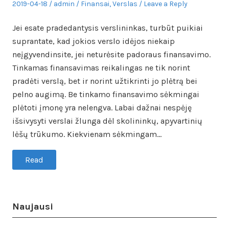
Posted
Author
Posted
2019-04-18
admin
Finansai
,
Verslas
Leave a Reply
on
in
Jei esate pradedantysis verslininkas, turbūt puikiai
suprantate, kad jokios verslo idėjos niekaip
neįgyvendinsite, jei neturėsite padoraus finansavimo.
Tinkamas finansavimas reikalingas ne tik norint
pradėti verslą, bet ir norint užtikrinti jo plėtrą bei
pelno augimą. Be tinkamo finansavimo sėkmingai
plėtoti įmonę yra nelengva. Labai dažnai nespėję
išsivysyti verslai žlunga dėl skolininkų, apyvartinių
lėšų trūkumo. Kiekvienam sėkmingam…
Read
Naujausi