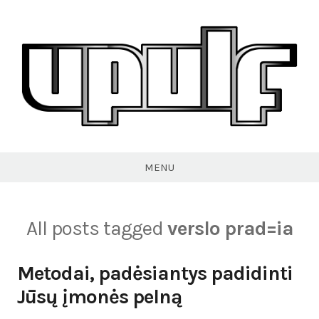
Skip
to
content
VPULF
MENU
All posts tagged
verslo prad=ia
Metodai, padėsiantys padidinti
Jūsų įmonės pelną