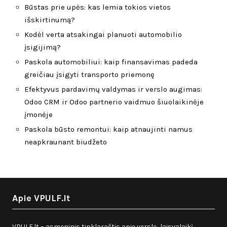
Būstas prie upės: kas lemia tokios vietos
išskirtinumą?
Kodėl verta atsakingai planuoti automobilio
įsigijimą?
Paskola automobiliui: kaip finansavimas padeda
greičiau įsigyti transporto priemonę
Efektyvus pardavimų valdymas ir verslo augimas:
Odoo CRM ir Odoo partnerio vaidmuo šiuolaikinėje
įmonėje
Paskola būsto remontui: kaip atnaujinti namus
neapkraunant biudžeto
Apie VPULF.lt
VPULF.lt – asmeninis tinklaraštis apie verslą, laisvalaikį,