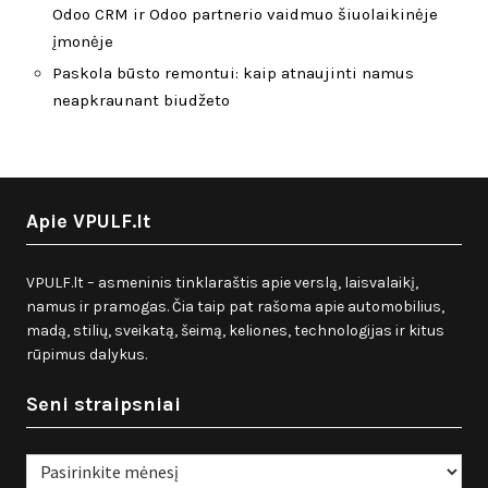
Odoo CRM ir Odoo partnerio vaidmuo šiuolaikinėje
įmonėje
Paskola būsto remontui: kaip atnaujinti namus
neapkraunant biudžeto
Apie VPULF.lt
VPULF.lt – asmeninis tinklaraštis apie verslą, laisvalaikį,
namus ir pramogas. Čia taip pat rašoma apie automobilius,
madą, stilių, sveikatą, šeimą, keliones, technologijas ir kitus
rūpimus dalykus.
Seni straipsniai
Seni