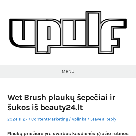
Skip
to
content
VPULF
MENU
Wet Brush plaukų šepečiai ir
šukos iš beauty24.lt
Posted
Author
Posted
2024-11-27
ContentMarketing
Aplinka
Leave a Reply
on
in
Plaukų priežiūra yra svarbus kasdienės grožio rutinos