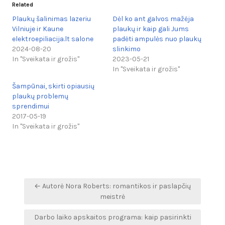
Related
Plaukų šalinimas lazeriu
Dėl ko ant galvos mažėja
Vilniuje ir Kaune
plaukų ir kaip gali Jums
elektroepiliacija.lt salone
padėti ampulės nuo plaukų
2024-08-20
slinkimo
In "Sveikata ir grožis"
2023-05-21
In "Sveikata ir grožis"
Šampūnai, skirti opiausių
plaukų problemų
sprendimui
2017-05-19
In "Sveikata ir grožis"
Navigacija
← Autorė Nora Roberts: romantikos ir paslapčių
tarp
meistrė
įrašų
Darbo laiko apskaitos programa: kaip pasirinkti