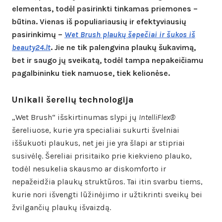
elementas, todėl pasirinkti tinkamas priemones –
būtina. Vienas iš populiariausių ir efektyviausių
pasirinkimų –
Wet Brush plaukų šepečiai ir šukos iš
beauty24.lt
. Jie ne tik palengvina plaukų šukavimą,
bet ir saugo jų sveikatą, todėl tampa nepakeičiamu
pagalbininku tiek namuose, tiek kelionėse.
Unikali šerelių technologija
„Wet Brush“ išskirtinumas slypi jų
IntelliFlex®
šereliuose, kurie yra specialiai sukurti švelniai
iššukuoti plaukus, net jei jie yra šlapi ar stipriai
susivėlę. Šereliai prisitaiko prie kiekvieno plauko,
todėl nesukelia skausmo ar diskomforto ir
nepažeidžia plaukų struktūros. Tai itin svarbu tiems,
kurie nori išvengti lūžinėjimo ir užtikrinti sveikų bei
žvilgančių plaukų išvaizdą.