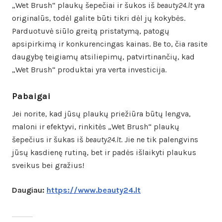
„Wet Brush“ plaukų šepečiai ir šukos iš
beauty24.lt
yra
originalūs, todėl galite būti tikri dėl jų kokybės.
Parduotuvė siūlo greitą pristatymą, patogų
apsipirkimą ir konkurencingas kainas. Be to, čia rasite
daugybę teigiamų atsiliepimų, patvirtinančių, kad
„Wet Brush“ produktai yra verta investicija.
Pabaigai
Jei norite, kad jūsų plaukų priežiūra būtų lengva,
maloni ir efektyvi, rinkitės „Wet Brush“ plaukų
šepečius ir šukas iš
beauty24.lt
. Jie ne tik palengvins
jūsų kasdienę rutiną, bet ir padės išlaikyti plaukus
sveikus bei gražius!
Daugiau:
https://www.beauty24.lt