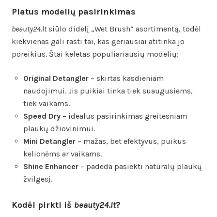
Platus modelių pasirinkimas
beauty24.lt
siūlo didelį „Wet Brush“ asortimentą, todėl
kiekvienas gali rasti tai, kas geriausiai atitinka jo
poreikius. Štai keletas populiariausių modelių:
Original Detangler
– skirtas kasdieniam
naudojimui. Jis puikiai tinka tiek suaugusiems,
tiek vaikams.
Speed Dry
– idealus pasirinkimas greitesniam
plaukų džiovinimui.
Mini Detangler
– mažas, bet efektyvus, puikus
kelionėms ar vaikams.
Shine Enhancer
– padeda pasiekti natūralų plaukų
žvilgesį.
Kodėl pirkti iš
beauty24.lt
?