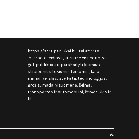
https://straipsniukai.lt
– tai atviras
interneto leidinys, kuriame visi norintys
gali publikuoti ir perskaityti įdomius
straipsnius tokiomis temomis, kaip
namai, verslas, sveikata, technologijos,
grožis, mada, visuomenė, šeima,
transportas ir automobiliai, žemės ūkis ir
kt.