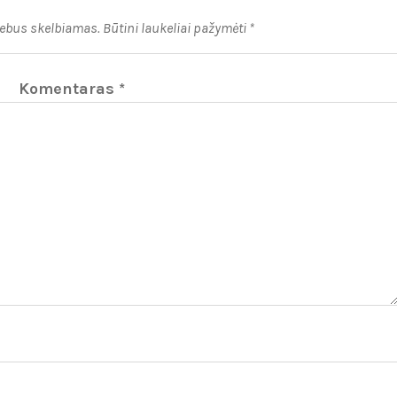
nebus skelbiamas.
Būtini laukeliai pažymėti
*
Komentaras
*