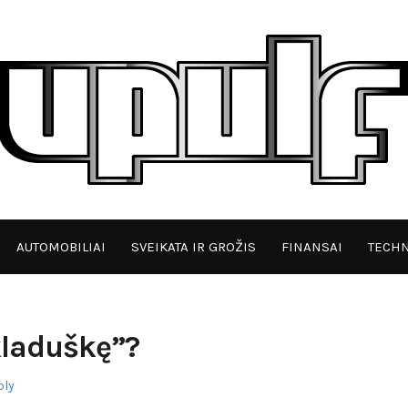
AUTOMOBILIAI
SVEIKATA IR GROŽIS
FINANSAI
TECHN
kladuškę”?
ply