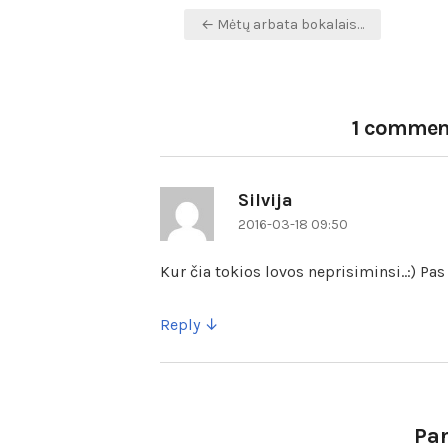
Navigacija
← Mėtų arbata bokalais…
tarp
įrašų
1 commen
Silvija
parašė:
2016-03-18 09:50
Kur čia tokios lovos neprisiminsi..:) Pas
Reply
Pa