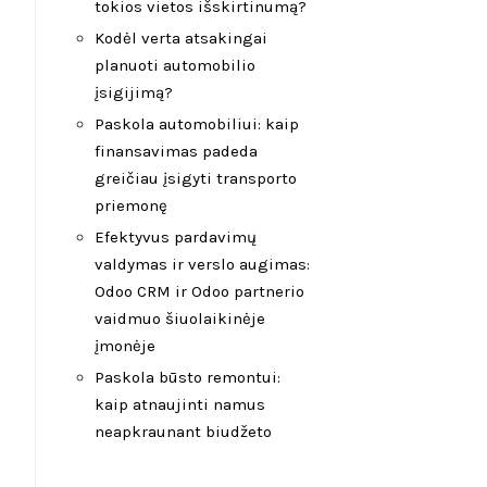
tokios vietos išskirtinumą?
Kodėl verta atsakingai
planuoti automobilio
įsigijimą?
Paskola automobiliui: kaip
finansavimas padeda
greičiau įsigyti transporto
priemonę
Efektyvus pardavimų
valdymas ir verslo augimas:
Odoo CRM ir Odoo partnerio
vaidmuo šiuolaikinėje
įmonėje
Paskola būsto remontui:
kaip atnaujinti namus
neapkraunant biudžeto