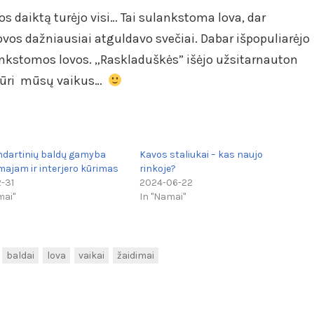
os daiktą turėjo visi… Tai sulankstoma lova, dar
vos dažniausiai atguldavo svečiai. Dabar išpopuliarėjo
išlankstomos lovos. „Raskladuškės” išėjo užsitarnauton
ižiūri mūsų vaikus…
dartinių baldų gamyba
Kavos staliukai – kas naujo
ajam ir interjero kūrimas
rinkoje?
2-31
2024-06-22
mai"
In "Namai"
baldai
lova
vaikai
žaidimai