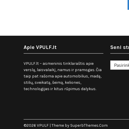
Apie VPULF.lt
Seni st
Seni
VPULF.lt – asmeninis tinklaraštis apie
straipsnia
verslą, laisvalaikį, namus ir pramogas. Čia
taip pat rašoma apie automobilius, madą,
stilių, sveikatą, šeimą, keliones,
technologijas ir kitus rūpimus dalykus.
©2026 VPULF
| Theme by
SuperbThemes.Com