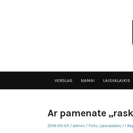
Skip
to
content
VPULF
VERSLAS
NAMAI
LAISVALAIKIS
Ar pamenate „ras
Posted
Author
Posted
2014-05-05
admin
Foto
,
Laisvalaikis
1 Re
on
in