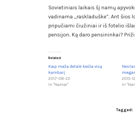
Sovietiniais laikais šį namų apyvok
vadinama „raskladuške”. Ant šios lo
pripučiami čiužiniai ir iš fotelio 
pensijon. Ką daro pensininkai? Pr
Related
Kaip maža detalė keičia visą
Nestan
kambarį
miegam
2017-08-22
2015-1
In "Namai"
In "Na
Tagged: