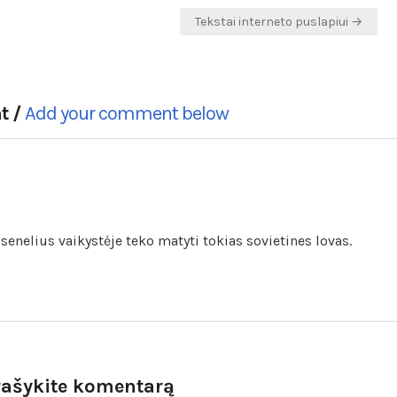
Tekstai interneto puslapiui →
t /
Add your comment below
 senelius vaikystėje teko matyti tokias sovietines lovas.
rašykite komentarą