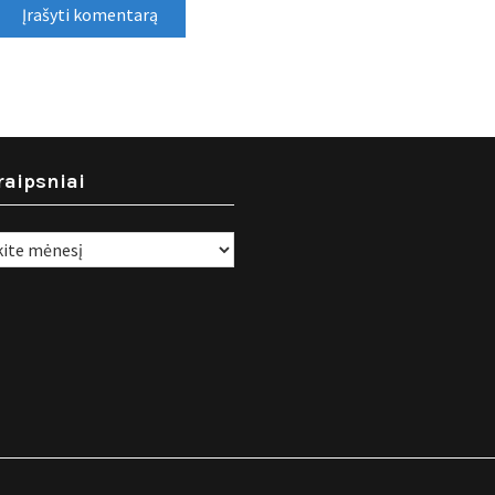
raipsniai
i