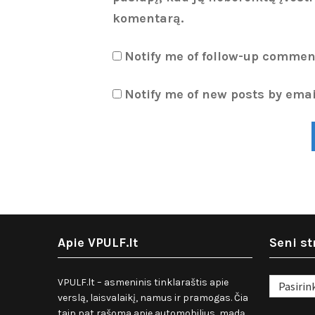
komentarą.
Notify me of follow-up commen
Notify me of new posts by emai
Apie VPULF.lt
Seni st
Seni
VPULF.lt – asmeninis tinklaraštis apie
straipsnia
verslą, laisvalaikį, namus ir pramogas. Čia
taip pat rašoma apie automobilius, madą,