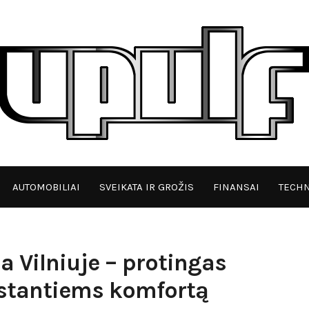
AUTOMOBILIAI
SVEIKATA IR GROŽIS
FINANSAI
TECHN
 Vilniuje – protingas
stantiems komfortą