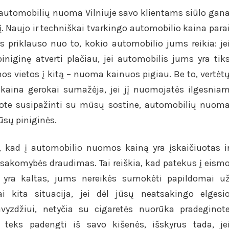
 automobilių nuoma Vilniuje savo klientams siūlo gan
. Naujo ir techniškai tvarkingo automobilio kaina para
s priklauso nuo to, kokio automobilio jums reikia: je
piniginę atverti plačiau, jei automobilis jums yra tik
os vietos į kitą – nuoma kainuos pigiau. Be to, vertėt
aina gerokai sumažėja, jei jį nuomojatės ilgesnia
ykote susipažinti su mūsų sostine, automobilių nuom
jūsų piniginės.
to, kad į automobilio nuomos kainą yra įskaičiuotas i
atsakomybės draudimas. Tai reiškia, kad patekus į eism
s yra kaltas, jums nereikės sumokėti papildomai u
i kita situacija, jei dėl jūsų neatsakingo elgesi
vyzdžiui, netyčia su cigaretės nuorūka pradeginot
 teks padengti iš savo kišenės, išskyrus tada, je