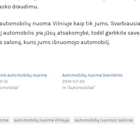
Kasko draudimu.
 – automobilių nuoma Vilniuje kaip tik jums. Svarbiausi
į automobilis yra jūsų atsakomybė, todėl gerbkite save
s saloną, kuris jums išnuomojo automobilį.
inė automobilių nuoma
Automobilių nuoma šventėms
5-12
2014-07-20
omobiliai"
In "Automobiliai"
uoma
automobilių nuoma Vilniuje
automobilių nuomos salonai