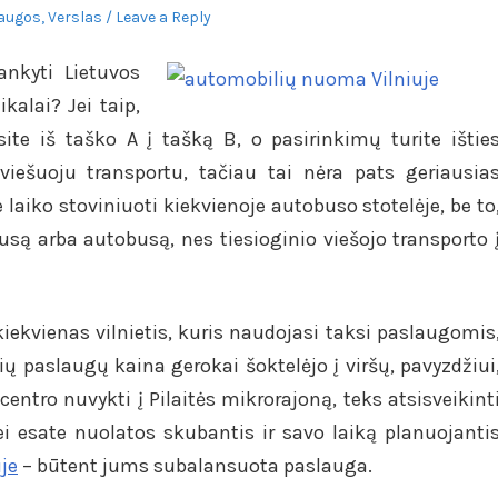
augos
,
Verslas
Leave a Reply
nkyti Lietuvos
ikalai? Jei taip,
site iš taško A į tašką B, o pasirinkimų turite ištie
viešuoju transportu, tačiau tai nėra pats geriausia
e laiko stoviniuoti kiekvienoje autobuso stotelėje, be to
ibusą arba autobusą, nes tiesioginio viešojo transporto 
kiekvienas vilnietis, kuris naudojasi taksi paslaugomis
ių paslaugų kaina gerokai šoktelėjo į viršų, pavyzdžiui
entro nuvykti į Pilaitės mikrorajoną, teks atsisveikint
jei esate nuolatos skubantis ir savo laiką planuojanti
je
– būtent jums subalansuota paslauga.