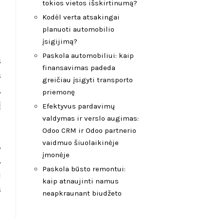
tokios vietos išskirtinumą?
Kodėl verta atsakingai
planuoti automobilio
įsigijimą?
Paskola automobiliui: kaip
s
finansavimas padeda
s
greičiau įsigyti transporto
,
priemonę
į
Efektyvus pardavimų
valdymas ir verslo augimas:
Odoo CRM ir Odoo partnerio
vaidmuo šiuolaikinėje
,
įmonėje
,
Paskola būsto remontui:
i
kaip atnaujinti namus
s
neapkraunant biudžeto