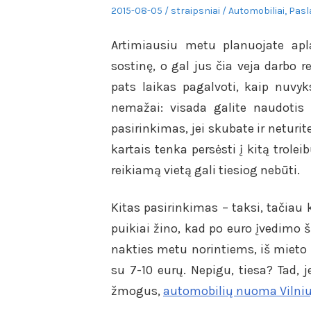
Posted
Author
Posted
2015-08-05
straipsniai
Automobiliai
,
Pasl
on
in
Artimiausiu metu planuojate apla
sostinę, o gal jus čia veja darbo re
pats laikas pagalvoti, kaip nuvyk
nemažai: visada galite naudotis 
pasirinkimas, jei skubate ir neturit
kartais tenka persėsti į kitą trole
reikiamą vietą gali tiesiog nebūti.
Kitas pasirinkimas – taksi, tačiau 
puikiai žino, kad po euro įvedimo š
nakties metu norintiems, iš mieto c
su 7-10 eurų. Nepigu, tiesa? Tad, 
žmogus,
automobilių nuoma Vilniu