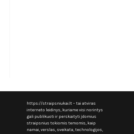
https://straipsniukai.lt
– tai atviras
interneto leidinys, kuriame visi norintys
gali publikuoti ir perskaityti įdomius
straipsnius tokiomis temomis, kaip
namai, verslas, sveikata, technologijos,