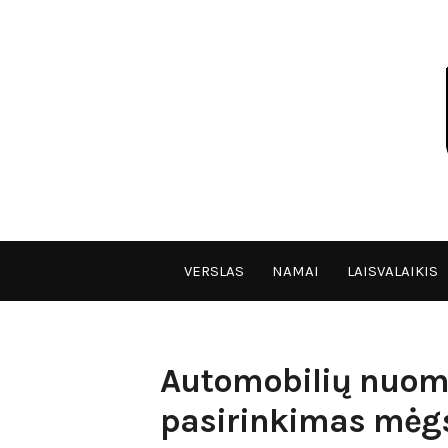
Skip
to
content
VPULF
VERSLAS
NAMAI
LAISVALAIKIS
Automobilių nuoma
pasirinkimas mėg