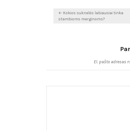
Navigacija
← Kokios suknelės labiausiai tinka
tarp
stambioms merginoms?
įrašų
Pa
El. pašto adresas 