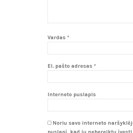
Vardas
*
El. pašto adresas
*
Interneto puslapis
Noriu savo interneto naršyklėje
puslapį, kad jų nebereiktų įvesti