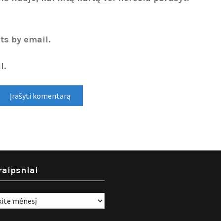
ts by email.
l.
raipsniai
i