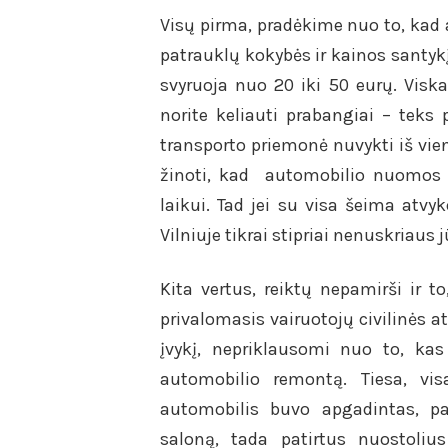
Visų pirma, pradėkime nuo to, kad
patrauklų kokybės ir kainos santykį
svyruoja nuo 20 iki 50 eurų. Viska
norite keliauti prabangiai – teks 
transporto priemonė nuvykti iš vien
žinoti, kad automobilio nuomos k
laikui. Tad jei su visa šeima atv
Vilniuje tikrai stipriai nenuskriaus 
Kita vertus, reiktų nepamirši ir 
privalomasis vairuotojų civilinės 
įvykį, nepriklausomi nuo to, ka
automobilio remontą. Tiesa, visa
automobilis buvo apgadintas, pa
saloną, tada patirtus nuostolius