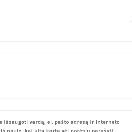
 išsaugoti vardą, el. pašto adresą ir interneto
 iš naujo, kai kitą kartą vėl norėsiu parašyti