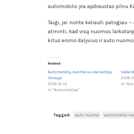
automobilis yra apdraustas pilnu 
Taigi, jei norite keliauti patogiau
atminti, kad visą nuomos laikotarp
kitus eismo dalyvius ir auto nuomo
Related
Automobilių nuoma su vairuotoju
Valand
Vilniuje
2018-0
2019-12-13
In "Aut
In "Automobiliai"
Tagged:
auto nuoma
automobiliu n