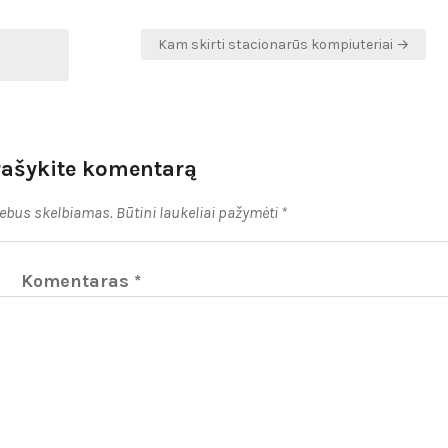
Kam skirti stacionarūs kompiuteriai →
rašykite komentarą
nebus skelbiamas.
Būtini laukeliai pažymėti
*
Komentaras
*