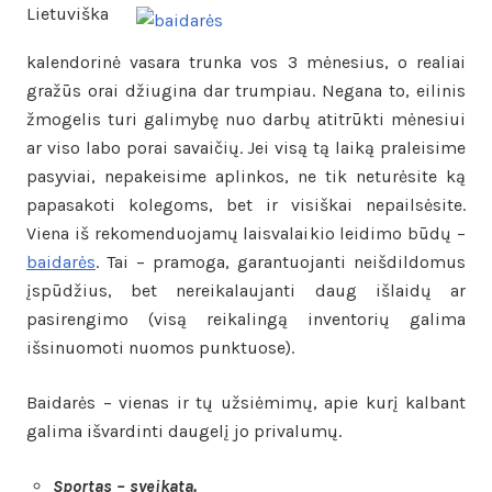
Lietuviška
kalendorinė vasara trunka vos 3 mėnesius, o realiai
gražūs orai džiugina dar trumpiau. Negana to, eilinis
žmogelis turi galimybę nuo darbų atitrūkti mėnesiui
ar viso labo porai savaičių. Jei visą tą laiką praleisime
pasyviai, nepakeisime aplinkos, ne tik neturėsite ką
papasakoti kolegoms, bet ir visiškai nepailsėsite.
Viena iš rekomenduojamų laisvalaikio leidimo būdų –
baidarės
. Tai – pramoga, garantuojanti neišdildomus
įspūdžius, bet nereikalaujanti daug išlaidų ar
pasirengimo (visą reikalingą inventorių galima
išsinuomoti nuomos punktuose).
Baidarės – vienas ir tų užsiėmimų, apie kurį kalbant
galima išvardinti daugelį jo privalumų.
Sportas – sveikata.