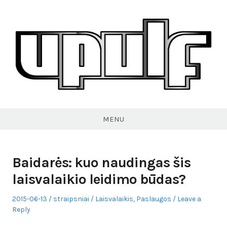
Skip
to
content
VPULF
MENU
Baidarės: kuo naudingas šis
laisvalaikio leidimo būdas?
Posted
Author
Posted
2015-06-13
straipsniai
Laisvalaikis
,
Paslaugos
Leave a
on
in
Reply