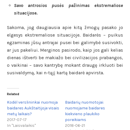
Savo antrosios pusės pažinimas ekstremaliose
situacijose.
Sakoma, jog daugiausia apie kitą žmogų pasako jo
elgesys ekstremaliose situacijoje. Baidarės – puikus
egzaminas jūsų antrajai pusei bei galimybė susivokti,
ar jus pakeliui. Merginos pasirodo, kaip jos gali kelias
dienas ištverti be makiažo bei civilizacijos prabangos,
o vaikinai – savo kantrybę mokant draugę irkluoti bei
susivaldymą, kai n-tąjį kartą baidarė apvirsta.
Related
Kodėl verslininkai nuomoja
Baidarių nuomotojai:
baidares Aukštaitijoje visais
nuomojame baidares
metų laikais?
kiekvieno plaukiko
2017-07-17
poreikiams
In "Laisvalaikis"
2018-06-21