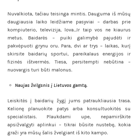
Nuvalkiota, tačiau teisinga mintis. Dauguma iš mūsų
daugiausia laiko leidžiame pasyviai – darbas prie
kompiuterio, televizija, lova…Ir taip vos ne kiaurus
metus. Baidarės – puiki galimybė pajudėti ir
pakvėpuoti grynu oru. Para, dvi ar trys – laikas, kurį
skirsite baidarių sportui, pareikalaus energijos ir
fizinės ištvermės. Tiesa, persitempti nebūtina –
nuovargis turi būti malonus.
Naujas žvilgsnis į Lietuvos gamtą.
Leiskitės į baidarių žygį jums patraukliausia trasa.
Kelionę planuokite patys arba konsultuokitės su
specialistais. Plaukdami upe, nepamirškite
apsižvalgyti aplinkui – tikrai būsite nustebę, kokia
graži yra mūsų šalis žvelgiant iš kito kampo.