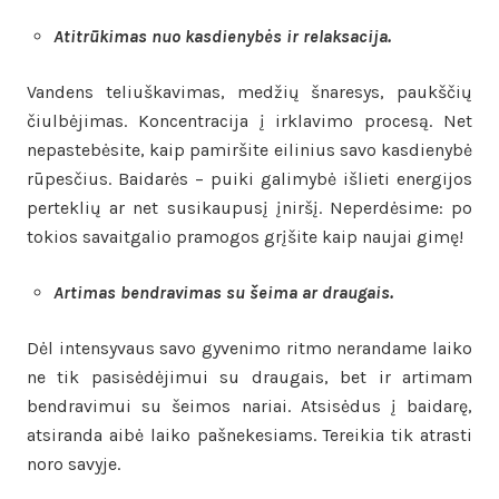
Atitrūkimas nuo kasdienybės ir relaksacija.
Vandens teliuškavimas, medžių šnaresys, paukščių
čiulbėjimas. Koncentracija į irklavimo procesą. Net
nepastebėsite, kaip pamiršite eilinius savo kasdienybė
rūpesčius. Baidarės – puiki galimybė išlieti energijos
perteklių ar net susikaupusį įniršį. Neperdėsime: po
tokios savaitgalio pramogos grįšite kaip naujai gimę!
Artimas bendravimas su šeima ar draugais.
Dėl intensyvaus savo gyvenimo ritmo nerandame laiko
ne tik pasisėdėjimui su draugais, bet ir artimam
bendravimui su šeimos nariai. Atsisėdus į baidarę,
atsiranda aibė laiko pašnekesiams. Tereikia tik atrasti
noro savyje.