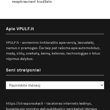
neapkraunant biudžeto
Apie VPULF.lt
VPULF.lt – asmeninis tinklaraštis apie verslą, laisvalaikį,
namus ir pramogas. Čia taip pat rašoma apie automobilius,
madą, stilių, sveikatą, šeimą, keliones, technologijas ir kitus
rūpimus dalykus.
Seni straipsniai
Seni
straipsniai
https://straipsniukai.lt
– tai atviras interneto leidinys,
kuriame visi norintys gali publikuoti ir perskaityti įdomius