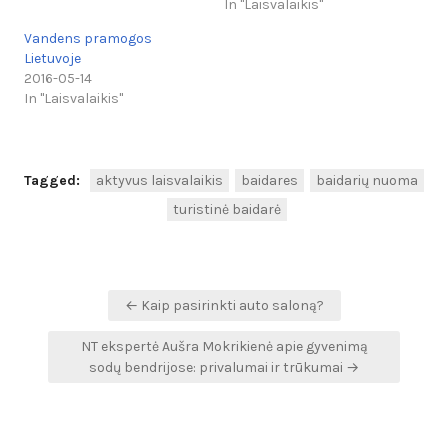
In "Laisvalaikis"
Vandens pramogos
Lietuvoje
2016-05-14
In "Laisvalaikis"
Tagged:
aktyvus laisvalaikis
baidares
baidarių nuoma
turistinė baidarė
Navigacija
← Kaip pasirinkti auto saloną?
tarp
NT ekspertė Aušra Mokrikienė apie gyvenimą
įrašų
sodų bendrijose: privalumai ir trūkumai →