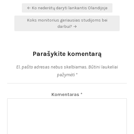
Navigacija
← Ko nederėtų daryti lankantis Olandijoje
tarp
Koks monitorius geriausias studijoms bei
įrašų
darbui? →
Parašykite komentarą
El. pašto adresas nebus skelbiamas.
Būtini laukeliai
pažymėti
*
Komentaras
*