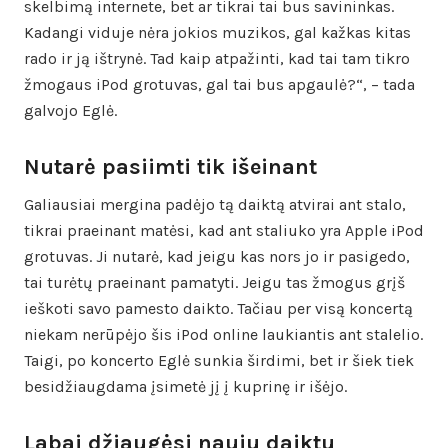
skelbimą internete, bet ar tikrai tai bus savininkas.
Kadangi viduje nėra jokios muzikos, gal kažkas kitas
rado ir ją ištrynė. Tad kaip atpažinti, kad tai tam tikro
žmogaus iPod grotuvas, gal tai bus apgaulė?“, – tada
galvojo Eglė.
Nutarė pasiimti tik išeinant
Galiausiai mergina padėjo tą daiktą atvirai ant stalo,
tikrai praeinant matėsi, kad ant staliuko yra Apple iPod
grotuvas. Ji nutarė, kad jeigu kas nors jo ir pasigedo,
tai turėtų praeinant pamatyti. Jeigu tas žmogus grįš
ieškoti savo pamesto daikto. Tačiau per visą koncertą
niekam nerūpėjo šis iPod online laukiantis ant stalelio.
Taigi, po koncerto Eglė sunkia širdimi, bet ir šiek tiek
besidžiaugdama įsimetė jį į kuprinę ir išėjo.
Labai džiaugėsi nauju daiktu