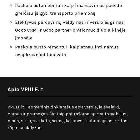
Paskola automobiliui: kaip finansavimas padeda
greičiau įsigyti transporto priemonę
Efektyvus pardavimų valdymas ir verslo augimas:
Odoo CRM ir Odoo partnerio vaidmuo šiuolaikinėje
įmonėje
Paskola būsto remontui: kaip atnaujinti namus
neapkraunant biudžeto
Apie VPULF.lt
VPULF.lt – asmeninis tinklaraštis apie verslą, laisvalaikį,
namus ir pramogas. Čia taip pat rašoma apie automobilius,
madą, stilių, sveikatą, šeimą, keliones, technologijas ir kitus
rūpimus dalykus.