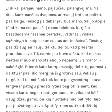
„Tik kai parėjau namo, pajaučiau palengvėjimą. Na
štai, kankinančios dvejonės, ar man jį imti, ar palikti,
pasibaigė. Tiesiog jis dabar jau bus mano. Gal jo Apple
iPod kaina net panaši į mano telefono, kurį čia
besėdėdama neseniai praradau. Vadinasi, viskas
sąžininga ir, kaip sakoma, „tas ant to išeina“. Tiesiog
pasidžiaugiau nauju daiktu dėl to, kad prieš tai
praradau savo. Tik namie jau buvo aišku, kad niekas
neateis ir nuo mano stalelio jo nepaims. Jis mano“, –
sakė Eglė. Priėmė kaip kompensaciją dėl kitų pamestų
daiktų ir pasiliko mergina šį grotuvą sau. Vėliau ji
teigė, kad tai net šiek tiek keitė jos gyvenimą – buvo
lengva ir patogu pradėti rytais bėgioti, žinant, kad
visada kartu bėgs ir pati geriausia muzika, tai kėlė
daug džiaugsmo, puikią nuotaiką nuo pat ryto. Taip
pat ji užsiregistravo Spotify ir ten sutiko didžiulę