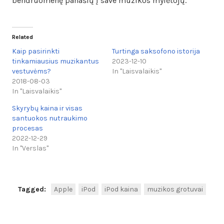
bendruomenę panašių į save muzikos mylėtojų.
Related
Kaip pasirinkti
Turtinga saksofono istorija
tinkamiausius muzikantus
2023-12-10
vestuvėms?
In "Laisvalaikis"
2018-08-03
In "Laisvalaikis"
Skyrybų kaina ir visas
santuokos nutraukimo
procesas
2022-12-29
In "Verslas"
Tagged:
Apple
iPod
iPod kaina
muzikos grotuvai