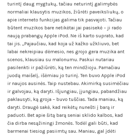
turintį daug mygtukų, tačiau neturintį galimybės
normaliai klausytis muzikos, žiūrėti paveiksliukų, o
apie interneto funkcijas galima tik pasvajoti. Tačiau
būtent muzikos bare netikėtai jai pasisekė – ji rado
naują prabangų Apple iPod. Ne iš karto suprato, kad
tai jis. „Pajaučiau, kad koja už kažko užkliuvo, bet
labai nekreipiau dėmesio, nes grojo gera muzika ant
scenos, klausiau su malonumu. Paskui nutariau
pasilenkti ir pažiūrėti, ką ten mindžioju. Pamačiau
juodą maišelį, išėmiau jo turinį. Ten buvo Apple iPod
ir naujos ausinės. Taip nustebau. Akimirką susimėčiau
ir galvojau, ką daryti. Išjungiau, įjungiau, pabandžiau
paklausyti, ką groja – buvo tuščias. Tada maniau, ką
daryti. Draugė sakė, kad reikėtų nunešti į barą ir
paduoti. Bet apie šitą barą seniai sklido kalbos, kad
čia dirba nesąžiningi žmonės. Todėl gali būti, kad
barmenai tiesiog pasiimtų sau. Maniau, gal įdėti