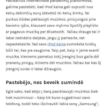
Pasidairius internetinėse pardavimų platformose,
galima pastebėti, kad iPod kaina gali svyruoti nuo
kelių dešimčių eurų (dėvėto) iki kelių šimtų. Tai
puikus būdas paklausyti muzikos, prisijungus prie
bevielio ryšio, klausant savo mylimo Spotify playlisto
ar pagavus muziką per Bluetooth. Tačiau drauge tai ir
labai nedidelis dalykas, jeigu jį pamesite, net
nepastebėsite. Tad savo
iPod kaina
sumokėta turėtų
būti tai, kas yra saugoma. Taip pat, kaip ir jame esanti
muzika. Vieniems pametus tokį įrenginį bus gaila dėl
prarastų pinigų, kitiems dėl muzikos. Tačiau kai kas šį
įrenginį suras ir labai džiaugsis.
Pastebėjo, nes beveik sumindė
Eglė sako, kad atėjo į barą pasiklausyti muzikos šiek
tiek nusiminusi – kaip tik buvo sugadinusi savo
telefoną, todėl teko išsitraukti labia seną „Samsung“,