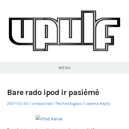
Skip
to
content
VPULF
MENU
Bare rado ipod ir pasiėmė
Posted
Author
Posted
2017-03-30
straipsniai
Technologijos
Leave a Reply
on
in