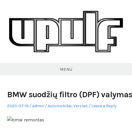
Skip
to
content
VPULF
MENU
BMW suodžių filtro (DPF) valymas 
Posted
Author
Posted
2020-07-19
admin
Automobiliai
,
Verslas
Leave a Reply
on
in