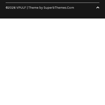
©2026 VPULF
| Theme by
SuperbThemes.Com