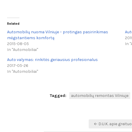
Related
Automobilių nuoma Vilniuje – protingas pasirinkimas
Aut
mėgstantiems komfortą
201
2015-08-05
In 
In "Automobiliai"
Auto valymas: rinkitės geriausius profesionalus
2017-05-26
In "Automobiliai"
Tagged:
automobilių remontas Vilniuje
Navigacija
← D.U.K. apie greitu
tarp