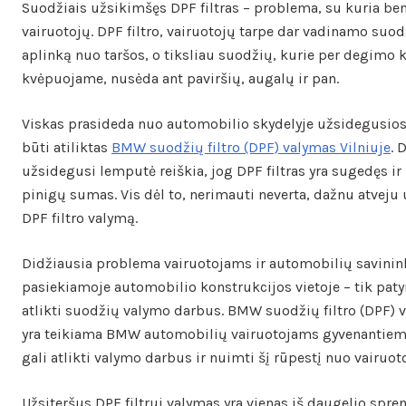
Suodžiais užsikimšęs DPF filtras – problema, su kuria be
vairuotojų. DPF filtro, vairuotojų tarpe dar vadinamo suodž
aplinką nuo taršos, o tiksliau suodžių, kurie per degimo ka
kvėpuojame, nusėda ant paviršių, augalų ir pan.
Viskas prasideda nuo automobilio skydelyje užsidegusios 
būti atiliktas
BMW suodžių filtro (DPF) valymas Vilniuje
. 
užsidegusi lemputė reiškia, jog DPF filtras yra sugedęs ir
pinigų sumas. Vis dėl to, nerimauti neverta, dažnu atveju 
DPF filtro valymą.
Didžiausia problema vairuotojams ir automobilių savininkam
pasiekiamoje automobilio konstrukcijos vietoje – tik patyręs
atlikti suodžių valymo darbus. BMW suodžių filtro (DPF) va
yra teikiama BMW automobilių vairuotojams gyvenantiems š
gali atlikti valymo darbus ir nuimti šį rūpestį nuo vairuot
Užsiteršus DPF filtrui valymas yra vienas iš daugelio spre