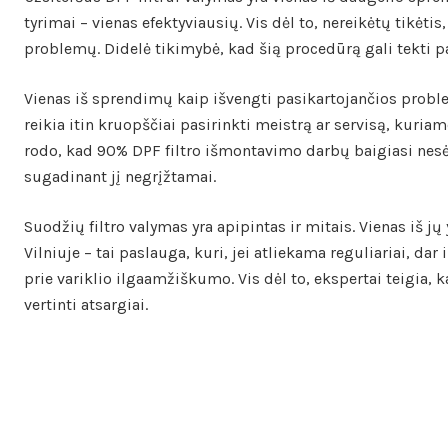
tyrimai – vienas efektyviausių. Vis dėl to, nereikėtų tikėti
problemų. Didelė tikimybė, kad šią procedūrą gali tekti pak
Vienas iš sprendimų kaip išvengti pasikartojančios proble
reikia itin kruopščiai pasirinkti meistrą ar servisą, kuri
rodo, kad 90% DPF filtro išmontavimo darbų baigiasi nesėk
sugadinant jį negrįžtamai.
Suodžių filtro valymas yra apipintas ir mitais. Vienas iš j
Vilniuje – tai paslauga, kuri, jei atliekama reguliariai, da
prie variklio ilgaamžiškumo. Vis dėl to, ekspertai teigia, k
vertinti atsargiai.