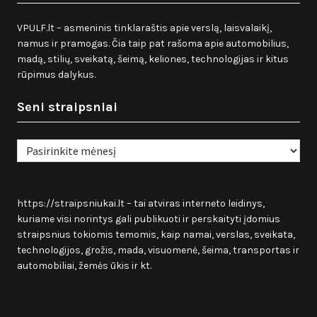
VPULF.lt – asmeninis tinklaraštis apie verslą, laisvalaikį,
namus ir pramogas. Čia taip pat rašoma apie automobilius,
madą, stilių, sveikatą, šeimą, keliones, technologijas ir kitus
rūpimus dalykus.
Seni straipsniai
Seni
straipsniai
https://straipsniukai.lt
– tai atviras interneto leidinys,
kuriame visi norintys gali publikuoti ir perskaityti įdomius
straipsnius tokiomis temomis, kaip namai, verslas, sveikata,
technologijos, grožis, mada, visuomenė, šeima, transportas ir
automobiliai, žemės ūkis ir kt.