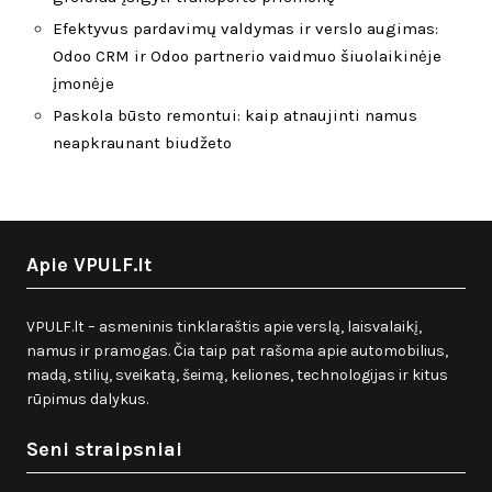
Efektyvus pardavimų valdymas ir verslo augimas:
Odoo CRM ir Odoo partnerio vaidmuo šiuolaikinėje
įmonėje
Paskola būsto remontui: kaip atnaujinti namus
neapkraunant biudžeto
Apie VPULF.lt
VPULF.lt – asmeninis tinklaraštis apie verslą, laisvalaikį,
namus ir pramogas. Čia taip pat rašoma apie automobilius,
madą, stilių, sveikatą, šeimą, keliones, technologijas ir kitus
rūpimus dalykus.
Seni straipsniai