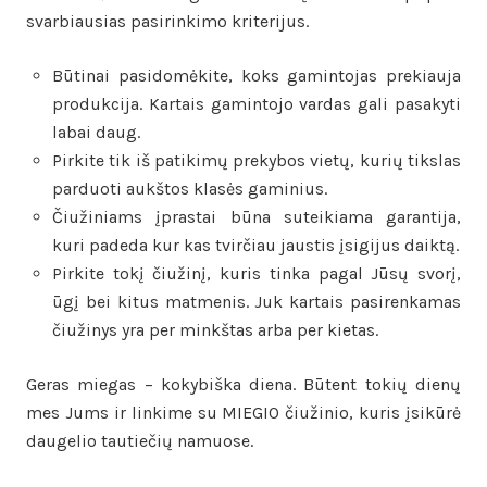
svarbiausias pasirinkimo kriterijus.
Būtinai pasidomėkite, koks gamintojas prekiauja
produkcija. Kartais gamintojo vardas gali pasakyti
labai daug.
Pirkite tik iš patikimų prekybos vietų, kurių tikslas
parduoti aukštos klasės gaminius.
Čiužiniams įprastai būna suteikiama garantija,
kuri padeda kur kas tvirčiau jaustis įsigijus daiktą.
Pirkite tokį čiužinį, kuris tinka pagal Jūsų svorį,
ūgį bei kitus matmenis. Juk kartais pasirenkamas
čiužinys yra per minkštas arba per kietas.
Geras miegas – kokybiška diena. Būtent tokių dienų
mes Jums ir linkime su MIEGIO čiužinio, kuris įsikūrė
daugelio tautiečių namuose.