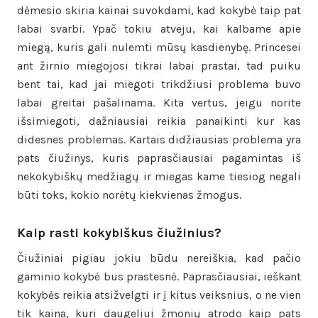
dėmesio skiria kainai suvokdami, kad kokybė taip pat
labai svarbi. Ypač tokiu atveju, kai kalbame apie
miegą, kuris gali nulemti mūsų kasdienybę. Princesei
ant žirnio miegojosi tikrai labai prastai, tad puiku
bent tai, kad jai miegoti trikdžiusi problema buvo
labai greitai pašalinama. Kita vertus, jeigu norite
išsimiegoti, dažniausiai reikia panaikinti kur kas
didesnes problemas. Kartais didžiausias problema yra
pats čiužinys, kuris paprasčiausiai pagamintas iš
nekokybiškų medžiagų ir miegas kame tiesiog negali
būti toks, kokio norėtų kiekvienas žmogus.
Kaip rasti kokybiškus čiužinius?
Čiužiniai pigiau jokiu būdu nereiškia, kad pačio
gaminio kokybė bus prastesnė. Paprasčiausiai, ieškant
kokybės reikia atsižvelgti ir į kitus veiksnius, o ne vien
tik kaina, kuri daugeliui žmonių atrodo kaip pats