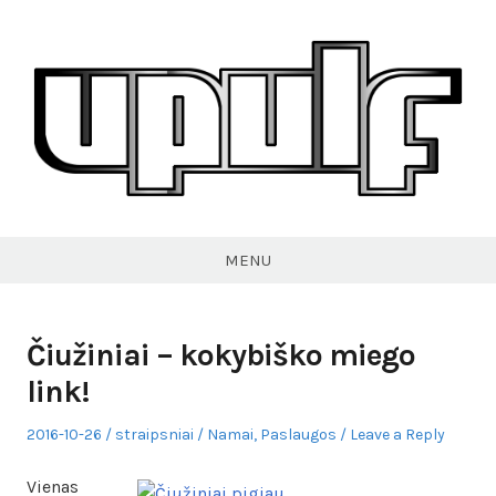
Skip
to
content
VPULF
MENU
Čiužiniai – kokybiško miego
link!
Posted
Author
Posted
2016-10-26
straipsniai
Namai
,
Paslaugos
Leave a Reply
on
in
Vienas