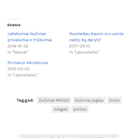
Related
Lateksiniai čiužiniai:
Nusileidau Kauno oro uoste
privalumai ir trūkumai
naktį. Ką daryti?
2016-10-22
2017-09-10
In "Namai"
In "Laisvalaikis"
Pirmasis vibratorius
2015-05-22
In "Laisvalaikis"
Tagged:
čiužiniai MIEGIS
čiužiniai pigiau
lovos
miegas
poilsis
Navigacija