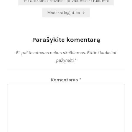
← Lateksiniai čiužiniai: privalumai ir trūkumai
tarp
Moderni logistika →
įrašų
Parašykite komentarą
El. pašto adresas nebus skelbiamas.
Būtini laukeliai
pažymėti
*
Komentaras
*