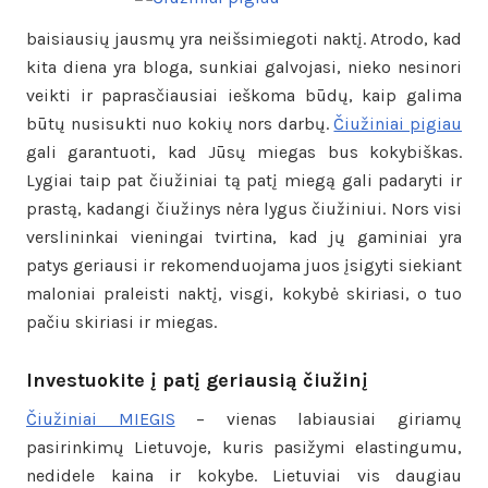
baisiausių jausmų yra neišsimiegoti naktį. Atrodo, kad
kita diena yra bloga, sunkiai galvojasi, nieko nesinori
veikti ir paprasčiausiai ieškoma būdų, kaip galima
būtų nusisukti nuo kokių nors darbų.
Čiužiniai pigiau
gali garantuoti, kad Jūsų miegas bus kokybiškas.
Lygiai taip pat čiužiniai tą patį miegą gali padaryti ir
prastą, kadangi čiužinys nėra lygus čiužiniui. Nors visi
verslininkai vieningai tvirtina, kad jų gaminiai yra
patys geriausi ir rekomenduojama juos įsigyti siekiant
maloniai praleisti naktį, visgi, kokybė skiriasi, o tuo
pačiu skiriasi ir miegas.
Investuokite į patį geriausią čiužinį
Čiužiniai MIEGIS
– vienas labiausiai giriamų
pasirinkimų Lietuvoje, kuris pasižymi elastingumu,
nedidele kaina ir kokybe. Lietuviai vis daugiau