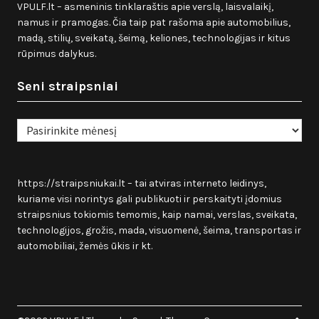
VPULF.lt – asmeninis tinklaraštis apie verslą, laisvalaikį,
namus ir pramogas. Čia taip pat rašoma apie automobilius,
madą, stilių, sveikatą, šeimą, keliones, technologijas ir kitus
rūpimus dalykus.
Seni straipsniai
Seni
straipsniai
https://straipsniukai.lt
– tai atviras interneto leidinys,
kuriame visi norintys gali publikuoti ir perskaityti įdomius
straipsnius tokiomis temomis, kaip namai, verslas, sveikata,
technologijos, grožis, mada, visuomenė, šeima, transportas ir
automobiliai, žemės ūkis ir kt.