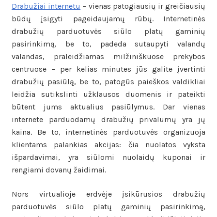
Drabužiai internetu
– vienas patogiausių ir greičiausių
būdų įsigyti pageidaujamų rūbų. Internetinės
drabužių parduotuvės siūlo platų gaminių
pasirinkimą, be to, padeda sutaupyti valandų
valandas, praleidžiamas milžiniškuose prekybos
centruose – per kelias minutes jūs galite įvertinti
drabužių pasiūlą, be to, patogūs paieškos valdikliai
leidžia sutikslinti užklausos duomenis ir pateikti
būtent jums aktualius pasiūlymus. Dar vienas
internete parduodamų drabužių privalumų yra jų
kaina. Be to, internetinės parduotuvės organizuoja
klientams palankias akcijas: čia nuolatos vyksta
išpardavimai, yra siūlomi nuolaidų kuponai ir
rengiami dovanų žaidimai.
Nors virtualioje erdvėje įsikūrusios drabužių
parduotuvės siūlo platų gaminių pasirinkimą,