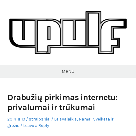
Skip
to
content
VPULF
MENU
Drabužių pirkimas internetu:
privalumai ir trūkumai
Posted
Author
Posted
2014-11-19
straipsniai
Laisvalaikis
,
Namai
,
Sveikata ir
on
in
grožis
Leave a Reply