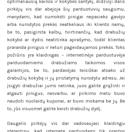
optimaliausią kainos ir kokybės santykį, didžioji dalis
pirkėjų vis dar abejoja šių parduotuvių saugumu,
manydami, kad sumokėti pinigai nepasieks gavėjo
arba nurodytos prekės neatkeliaus iki kliento namų,
be to, pasigirsta kalbų, tvirtinančių, kad drabužių
kokybė ar dydis neatitinka aprašymo, todėl klientas
praranda pinigus ir neturi pageidaujamos prekės. Toks
požiūris yra klaidingas – internetinėje parduotuvėje
parduodamiems drabužiams taikomos visos
garantijos, be to, pardavėjas teisiškai atsako už
drabužių kokybę ir jų pristatymą nurodytu adresu. Jei
įsigyti drabužiai jums netinka, juos galite grąžinti ir
atgauti pinigus, nesvarbu, ar pirkimo metu buvo
naudoti nuolaidų kuponai, ar buvo mokama be jų. Be
to, jūs visuomet galite keisti drabužių dydį.
Daugelis pirkėjų vis dar vadovaujasi klaidingu
stereotipu, kad internete parduodami tik prastos