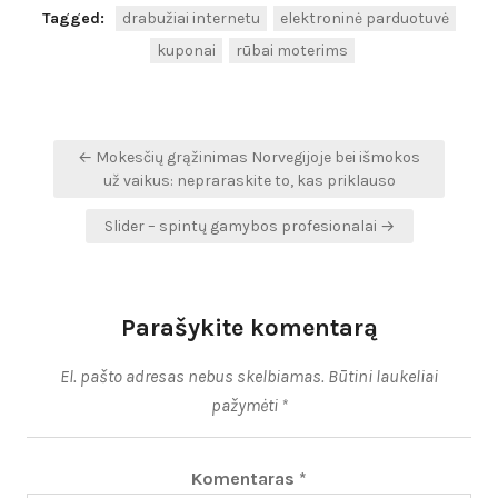
Tagged:
drabužiai internetu
elektroninė parduotuvė
kuponai
rūbai moterims
Navigacija
← Mokesčių grąžinimas Norvegijoje bei išmokos
tarp
už vaikus: nepraraskite to, kas priklauso
įrašų
Slider – spintų gamybos profesionalai →
Parašykite komentarą
El. pašto adresas nebus skelbiamas.
Būtini laukeliai
pažymėti
*
Komentaras
*