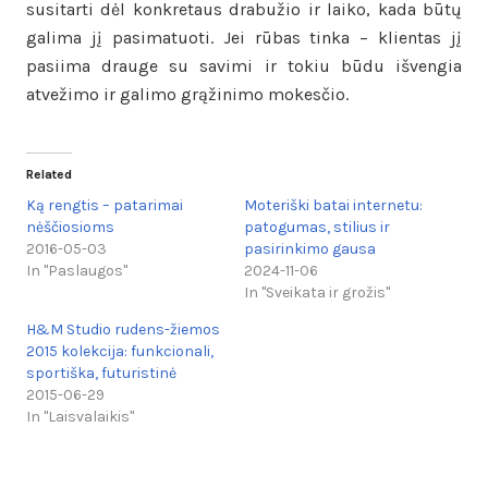
susitarti dėl konkretaus drabužio ir laiko, kada būtų
galima jį pasimatuoti. Jei rūbas tinka – klientas jį
pasiima drauge su savimi ir tokiu būdu išvengia
atvežimo ir galimo grąžinimo mokesčio.
Related
Ką rengtis – patarimai
Moteriški batai internetu:
nėščiosioms
patogumas, stilius ir
2016-05-03
pasirinkimo gausa
In "Paslaugos"
2024-11-06
In "Sveikata ir grožis"
H&M Studio rudens-žiemos
2015 kolekcija: funkcionali,
sportiška, futuristinė
2015-06-29
In "Laisvalaikis"