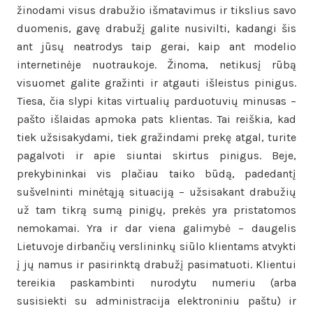
žinodami visus drabužio išmatavimus ir tikslius savo
duomenis, gavę drabužį galite nusivilti, kadangi šis
ant jūsų neatrodys taip gerai, kaip ant modelio
internetinėje nuotraukoje. Žinoma, netikusį rūbą
visuomet galite gražinti ir atgauti išleistus pinigus.
Tiesa, čia slypi kitas virtualių parduotuvių minusas –
pašto išlaidas apmoka pats klientas. Tai reiškia, kad
tiek užsisakydami, tiek gražindami prekę atgal, turite
pagalvoti ir apie siuntai skirtus pinigus. Beje,
prekybininkai vis plačiau taiko būdą, padedantį
sušvelninti minėtąją situaciją – užsisakant drabužių
už tam tikrą sumą pinigų, prekės yra pristatomos
nemokamai. Yra ir dar viena galimybė – daugelis
Lietuvoje dirbančių verslininkų siūlo klientams atvykti
į jų namus ir pasirinktą drabužį pasimatuoti. Klientui
tereikia paskambinti nurodytu numeriu (arba
susisiekti su administracija elektroniniu paštu) ir