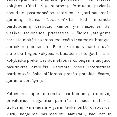
kokybės rūbai. Šią nuomonę formuoja pavienės
spaudoje pasirodančios istorijos ir įtartinai maža
gaminių kaina. Nepamirškite, kad internete
parduodamų drabužių kainos yra mažesnės dėl
visiškai racionalios priežasties – šioms įstaigoms
nereikia mokėti nuomos mokesčio ir samdyti brangiai
apmokamo personalo. Beje, skirtingos parduotuvės
siūlo skirtingos kokybės rūbus. Jei norite gauti išties
kokybišką prekę, pasidomėkite, iš ko pagamintas jūsų
pasirinktas drabužis. Paprastai visos internetinės
parduotuvės šalia siūlomos prekės pateikia išsamų
gaminio aprašymą.
Kalbėdami apie internetu parduodamų drabužių
privalumus, negalime pamiršti ir šios sistemos
trūkumų. Pirmiausia – jums tenka pirkti drabužius,
kurių negalima pasimatuoti. Natūralu, kad net ir