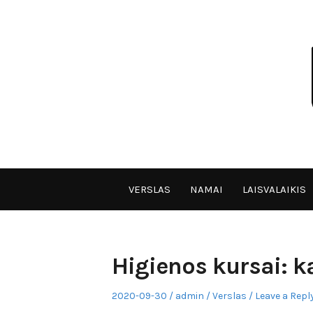
Skip
to
content
VPULF
VERSLAS
NAMAI
LAISVALAIKIS
Higienos kursai: ką
Posted
Author
Posted
2020-09-30
admin
Verslas
Leave a Repl
on
in