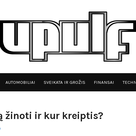
AUTOMOBILIAI
SVEIKATA IR GROŽIS
FINANSAI
TECHN
 žinoti ir kur kreiptis?
y