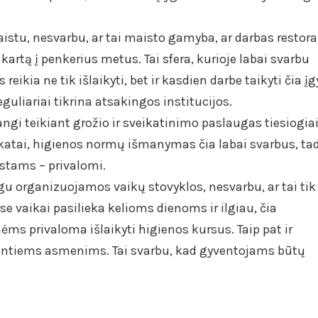
istu, nesvarbu, ar tai maisto gamyba, ar darbas restora
 kartą į penkerius metus. Tai sfera, kurioje labai svarbu
eikia ne tik išlaikyti, bet ir kasdien darbe taikyti čia į
eguliariai tikrina atsakingos institucijos.
ngi teikiant grožio ir sveikatinimo paslaugas tiesiogia
atai, higienos normų išmanymas čia labai svarbus, ta
istams – privalomi.
gu organizuojamos vaikų stovyklos, nesvarbu, ar tai tik
ose vaikai pasilieka kelioms dienoms ir ilgiau, čia
 privaloma išlaikyti higienos kursus. Taip pat ir
ntiems asmenims. Tai svarbu, kad gyventojams būtų