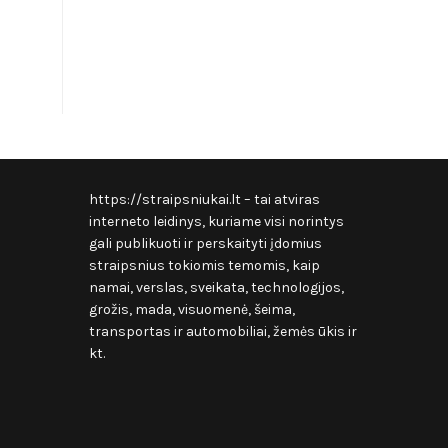
https://straipsniukai.lt
– tai atviras
interneto leidinys, kuriame visi norintys
gali publikuoti ir perskaityti įdomius
straipsnius tokiomis temomis, kaip
namai, verslas, sveikata, technologijos,
grožis, mada, visuomenė, šeima,
transportas ir automobiliai, žemės ūkis ir
kt.