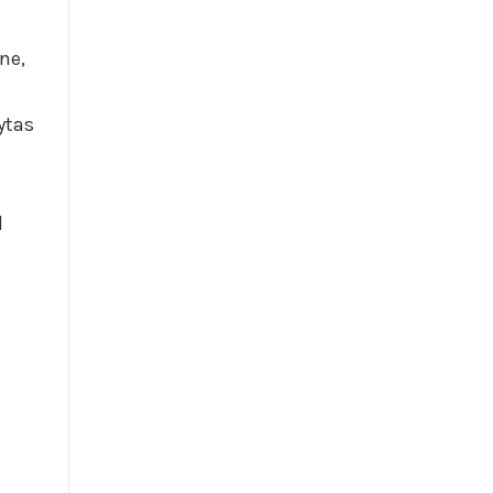
ne,
gytas
i
d