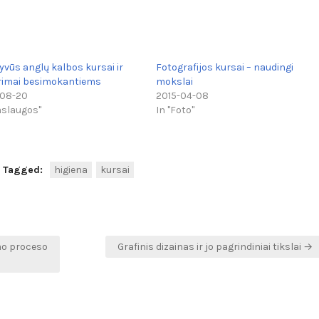
yvūs anglų kalbos kursai ir
Fotografijos kursai – naudingi
rimai besimokantiems
mokslai
-08-20
2015-04-08
aslaugos"
In "Foto"
Tagged:
higiena
kursai
mo proceso
Grafinis dizainas ir jo pagrindiniai tikslai →