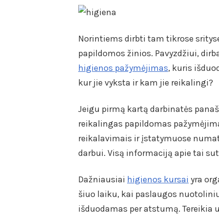
Norintiems dirbti tam tikrose srityse
papildomos žinios. Pavyzdžiui, dirb
higienos pažymėjimas
, kuris išduo
kur jie vyksta ir kam jie reikalingi?
Jeigu pirmą kartą darbinatės panašio
reikalingas papildomas pažymėjimas
reikalavimais ir įstatymuose numa
darbui. Visą informaciją apie tai s
Dažniausiai
higienos kursai
yra org
šiuo laiku, kai paslaugos nuotolini
išduodamas per atstumą. Tereikia už