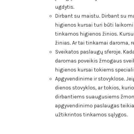
ugdytis.
Dirbant su maistu. Dirbant su ma
higienos kursai turi būti laikomi
tinkamos higienos žinios. Kursus r
žinias. Ar tai tinkamai daroma, r
Sveikatos paslaugų sferoje. Kada
daromas poveikis žmogaus sveik
higienos kursai tokiems special
Apgyvendinime ir stovyklose. Jei
dienos stovyklos, ar tokios, kuri
dirbantiems suaugusiems žmonėms
apgyvendinimo paslaugas teikia
užtikrintos tinkamos sąlygos.