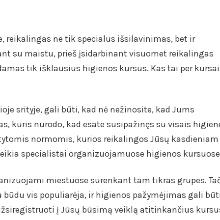
, reikalingas ne tik specialus išsilavinimas, bet ir
ant su maistu, prieš įsidarbinant visuomet reikalingas
damas tik išklausius higienos kursus. Kas tai per kursai
je srityje, gali būti, kad nė nežinosite, kad Jums
, kuris nurodo, kad esate susipažinęs su visais higien
tytomis normomis, kurios reikalingos Jūsų kasdieniam
uteikia specialistai organizuojamuose higienos kursuose
anizuojami miestuose surenkant tam tikras grupes. Ta
u būdu vis populiarėja, ir higienos pažymėjimas gali būt
siregistruoti į Jūsų būsimą veiklą atitinkančius kursu