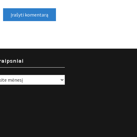
raipsniai
i