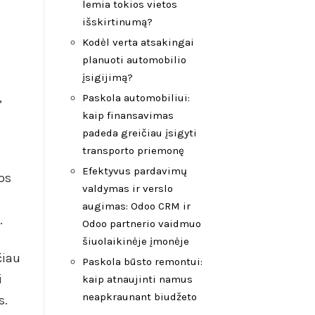
lemia tokios vietos
išskirtinumą?
Kodėl verta atsakingai
planuoti automobilio
įsigijimą?
,
Paskola automobiliui:
kaip finansavimas
padeda greičiau įsigyti
transporto priemonę
Efektyvus pardavimų
os
valdymas ir verslo
augimas: Odoo CRM ir
.
Odoo partnerio vaidmuo
šiuolaikinėje įmonėje
čiau
Paskola būsto remontui:
i
kaip atnaujinti namus
neapkraunant biudžeto
s.