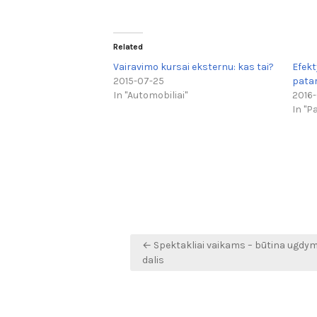
Related
Vairavimo kursai eksternu: kas tai?
Efekt
2015-07-25
pata
In "Automobiliai"
2016
In "P
Navigacija
← Spektakliai vaikams – būtina ugdy
tarp
dalis
įrašų