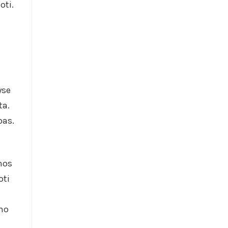
oti.
yse
ta.
bas.
nos
oti
imo
u