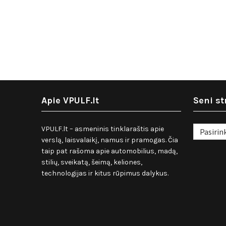
Apie VPULF.lt
Seni st
Seni
VPULF.lt – asmeninis tinklaraštis apie
straipsnia
verslą, laisvalaikį, namus ir pramogas. Čia
taip pat rašoma apie automobilius, madą,
stilių, sveikatą, šeimą, keliones,
technologijas ir kitus rūpimus dalykus.