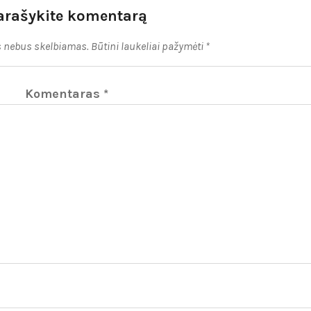
arašykite komentarą
s nebus skelbiamas.
Būtini laukeliai pažymėti
*
Komentaras
*