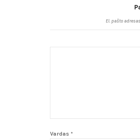
P
El. pašto adresa
Vardas
*