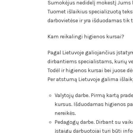
Sumokėjus nedidelį mokestį Jums bus
Tuomet išlaikius specializuotą teks
darbovietėse ir yra išduodamas tik ta
Kam reikalingi higienos kursai?
Pagal Lietuvoje galiojančius įstat
dirbantiems specialistams, kurių ve
Todėl ir higienos kursai bei juose d
Per atstumą Lietuvoje galima išlaik
Valytojų darbe. Pirmą kartą prade
kursus. Išduodamas higienos pa
nereikės.
Pedagogų darbe. Dirbant su vaik
įstaigų darbuotojai turi būti in