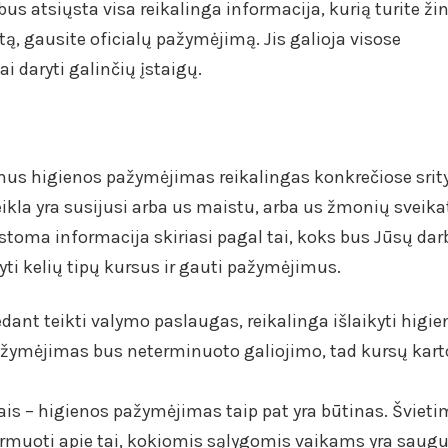
 atsiųsta visa reikalinga informacija, kurią turite žin
tą, gausite oficialų pažymėjimą. Jis galioja visose
i daryti galinčių įstaigų.
ymus higienos pažymėjimas reikalingas konkrečiose srit
ikla yra susijusi arba us maistu, arba us žmonių sveika
ėstoma informacija skiriasi pagal tai, koks bus Jūsų dar
yti kelių tipų kursus ir gauti pažymėjimus.
dant teikti valymo paslaugas, reikalinga išlaikyti higie
žymėjimas bus neterminuoto galiojimo, tad kursų kart
ais – higienos pažymėjimas taip pat yra būtinas. Šviet
formuoti apie tai, kokiomis sąlygomis vaikams yra saug