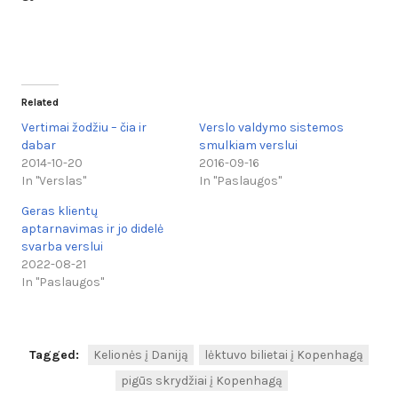
Related
Vertimai žodžiu – čia ir
Verslo valdymo sistemos
dabar
smulkiam verslui
2014-10-20
2016-09-16
In "Verslas"
In "Paslaugos"
Geras klientų
aptarnavimas ir jo didelė
svarba verslui
2022-08-21
In "Paslaugos"
Tagged:
Kelionės į Daniją
lėktuvo bilietai į Kopenhagą
pigūs skrydžiai į Kopenhagą