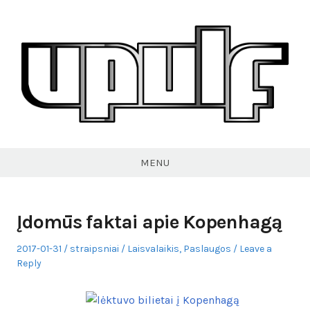
Skip
to
content
VPULF
MENU
Įdomūs faktai apie Kopenhagą
Posted
Author
Posted
2017-01-31
straipsniai
Laisvalaikis
,
Paslaugos
Leave a
on
in
Reply