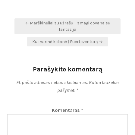
Navigacija
← Marškinėliai su užrašu – smagi dovana su
tarp
fantazija
įrašų
Kulinarinė kelionė į Fuerteventurą →
Parašykite komentarą
El. pašto adresas nebus skelbiamas.
Būtini laukeliai
pažymėti
*
Komentaras
*