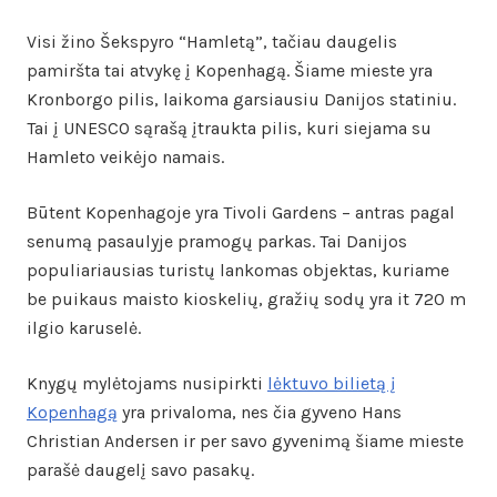
Visi žino Šekspyro “Hamletą”, tačiau daugelis
pamiršta tai atvykę į Kopenhagą. Šiame mieste yra
Kronborgo pilis, laikoma garsiausiu Danijos statiniu.
Tai į UNESCO sąrašą įtraukta pilis, kuri siejama su
Hamleto veikėjo namais.
Būtent Kopenhagoje yra Tivoli Gardens – antras pagal
senumą pasaulyje pramogų parkas. Tai Danijos
populiariausias turistų lankomas objektas, kuriame
be puikaus maisto kioskelių, gražių sodų yra it 720 m
ilgio karuselė.
Knygų mylėtojams nusipirkti
lėktuvo bilietą į
Kopenhagą
yra privaloma, nes čia gyveno Hans
Christian Andersen ir per savo gyvenimą šiame mieste
parašė daugelį savo pasakų.