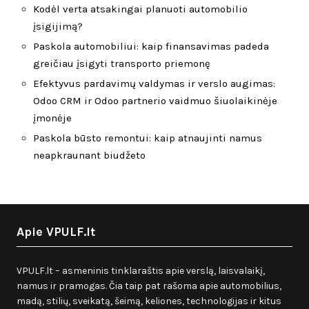
Kodėl verta atsakingai planuoti automobilio
įsigijimą?
Paskola automobiliui: kaip finansavimas padeda
greičiau įsigyti transporto priemonę
Efektyvus pardavimų valdymas ir verslo augimas:
Odoo CRM ir Odoo partnerio vaidmuo šiuolaikinėje
įmonėje
Paskola būsto remontui: kaip atnaujinti namus
neapkraunant biudžeto
Apie VPULF.lt
VPULF.lt – asmeninis tinklaraštis apie verslą, laisvalaikį,
namus ir pramogas. Čia taip pat rašoma apie automobilius,
madą, stilių, sveikatą, šeimą, keliones, technologijas ir kitus