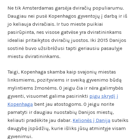
Ne tik Amsterdamas garsėja dviračių populiarumu.
Daugiau nei pusė Kopenhagos gyventojų į darbą ir iš
jo keliauja dviračiais. Ir tuo mieste puikiai
pasirūpinta, nes visose gatvėse yra dviratininkams
idealiai pritaikytos dviračių juostos. Iki 2015 Danijos
sostinė buvo užsibrėžusi tapti geriausiu pasaulyje
miestu dviratininkams.
Taigi, Kopenhaga skamba kaip svajonių miestas
linksmiems, pozityviems ir sveiką gyvenimo būdą
mylintiems žmonėms. O jeigu čia ir nėra galimybės
gyventi, visuomet galima pasirinkti
pigų skrydį į
Kopenhagą
bent jau atostogoms. O jeigu norite
pamatyti ir daugiau nuostabių Danijos miestų,
keliauti pradėkite jau dabar.
Kelionės į Daniją
suteiks
daugybę įspūdžių, kurie išliks jūsų atmintyje visam
gyvenimui.