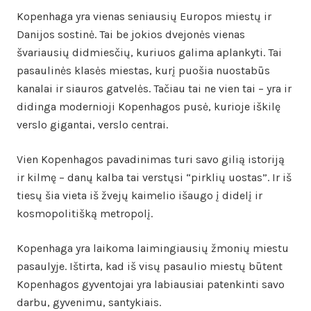
Kopenhaga yra vienas seniausių Europos miestų ir
Danijos sostinė. Tai be jokios dvejonės vienas
švariausių didmiesčių, kuriuos galima aplankyti. Tai
pasaulinės klasės miestas, kurį puošia nuostabūs
kanalai ir siauros gatvelės. Tačiau tai ne vien tai – yra ir
didinga modernioji Kopenhagos pusė, kurioje iškilę
verslo gigantai, verslo centrai.
Vien Kopenhagos pavadinimas turi savo gilią istoriją
ir kilmę – danų kalba tai verstųsi “pirklių uostas”. Ir iš
tiesų šia vieta iš žvejų kaimelio išaugo į didelį ir
kosmopolitišką metropolį.
Kopenhaga yra laikoma laimingiausių žmonių miestu
pasaulyje. Ištirta, kad iš visų pasaulio miestų būtent
Kopenhagos gyventojai yra labiausiai patenkinti savo
darbu, gyvenimu, santykiais.