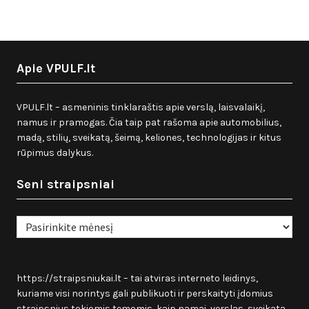
Apie VPULF.lt
VPULF.lt – asmeninis tinklaraštis apie verslą, laisvalaikį,
namus ir pramogas. Čia taip pat rašoma apie automobilius,
madą, stilių, sveikatą, šeimą, keliones, technologijas ir kitus
rūpimus dalykus.
Seni straipsniai
Seni
straipsniai
https://straipsniukai.lt
– tai atviras interneto leidinys,
kuriame visi norintys gali publikuoti ir perskaityti įdomius
straipsnius tokiomis temomis, kaip namai, verslas, sveikata,