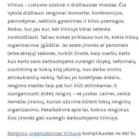
Vilnius – Lietuvos sostinė ir didžiausias miestas. Čia
vyksta didžiausi renginiai: koncertai, konferencijos,
pasirodymai, naktinis gyvenimas ir kitos pramogos.
Rodos, kur jau kur, bet Vilniuje tikrai netenka
nuobodžiauti. Tačiau viskas priklauso nuo to, kokie mūsų
organizaciniai įgūdžiai. Jei esate įmonės ar personalo
(arba abiejų) vadovas, turbūt žinote, kaip svarbu karts
kuo karto savo darbuotojams surengti išvyką, neformalų
susitikimą ar kokią kitą įdomią, nuo darbo mintis
atitraukiančią veiklą. Tačiau jei kolektyvas didelis,
renginio mastas taip pat turi būti atitinkamas. O
suorganizuoti didelį renginį – ne juokai. Laimei, veikia
nemažai įmonių, kurios užsiima būtent tokių renginių
organizavimu. Pakalbėkime apie tai, kokius renginius
šios įmonės gali surengti darbuotojams Vilniuje.
Renginių organizavimas Vilniuje
komplikuotas ne dėl to,