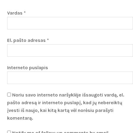
Vardas
*
El. pašto adresas
*
Interneto puslapis
Noriu savo interneto naršyklėje išsaugoti vardą, el.
pašto adresą ir interneto puslapį, kad jų nebereiktų
įvesti iš naujo, kai kitą kartą vėl norėsiu parašyti
komentarą.
Notify me of follow-up comments by email.