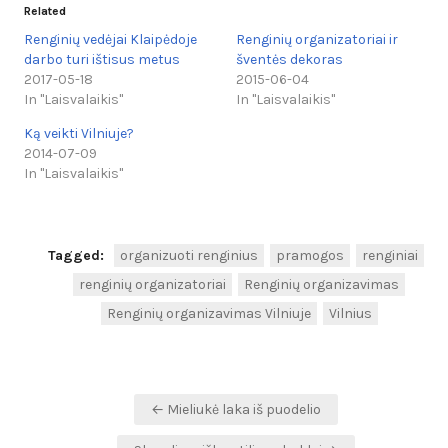
Related
Renginių vedėjai Klaipėdoje
Renginių organizatoriai ir
darbo turi ištisus metus
šventės dekoras
2017-05-18
2015-06-04
In "Laisvalaikis"
In "Laisvalaikis"
Ką veikti Vilniuje?
2014-07-09
In "Laisvalaikis"
Tagged:
organizuoti renginius
pramogos
renginiai
renginių organizatoriai
Renginių organizavimas
Renginių organizavimas Vilniuje
Vilnius
Navigacija
← Mieliukė laka iš puodelio
tarp