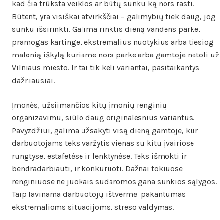
kad čia trūksta veiklos ar būtų sunku ką nors rasti.
Būtent, yra visiškai atvirkščiai – galimybių tiek daug, jog
sunku išsirinkti. Galima rinktis dieną vandens parke,
pramogas kartinge, ekstremalius nuotykius arba tiesiog
malonią iškylą kuriame nors parke arba gamtoje netoli už
Vilniaus miesto. Ir tai tik keli variantai, pasitaikantys
dažniausiai.
Įmonės, užsiimančios kitų įmonių renginių
organizavimu, siūlo daug originalesnius variantus.
Pavyzdžiui, galima užsakyti visą dieną gamtoje, kur
darbuotojams teks varžytis vienas su kitu įvairiose
rungtyse, estafetėse ir lenktynėse. Teks išmokti ir
bendradarbiauti, ir konkuruoti. Dažnai tokiuose
renginiuose ne juokais sudaromos gana sunkios sąlygos.
Taip lavinama darbuotojų ištvermė, pakantumas
ekstremalioms situacijoms, streso valdymas.