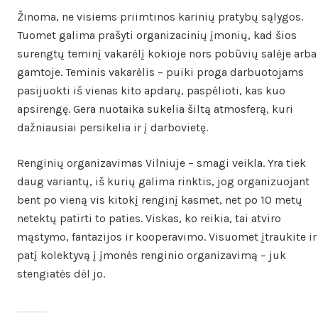
Žinoma, ne visiems priimtinos karinių pratybų sąlygos.
Tuomet galima prašyti organizacinių įmonių, kad šios
surengtų teminį vakarėlį kokioje nors pobūvių salėje arba
gamtoje. Teminis vakarėlis – puiki proga darbuotojams
pasijuokti iš vienas kito apdarų, paspėlioti, kas kuo
apsirengę. Gera nuotaika sukelia šiltą atmosferą, kuri
dažniausiai persikelia ir į darbovietę.
Renginių organizavimas Vilniuje – smagi veikla. Yra tiek
daug variantų, iš kurių galima rinktis, jog organizuojant
bent po vieną vis kitokį renginį kasmet, net po 10 metų
netektų patirti to paties. Viskas, ko reikia, tai atviro
mąstymo, fantazijos ir kooperavimo. Visuomet įtraukite ir
patį kolektyvą į įmonės renginio organizavimą – juk
stengiatės dėl jo.