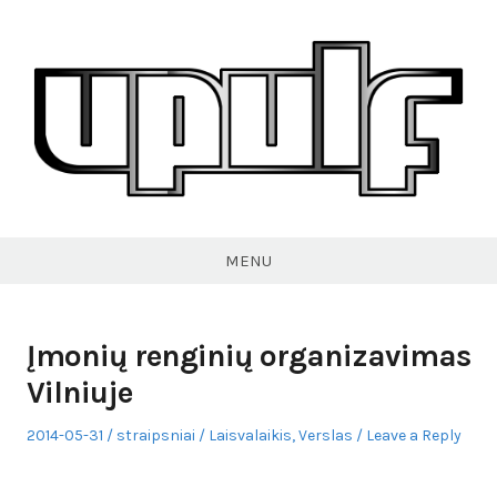
Skip
to
content
VPULF
MENU
Įmonių renginių organizavimas
Vilniuje
Posted
Author
Posted
2014-05-31
straipsniai
Laisvalaikis
,
Verslas
Leave a Reply
on
in