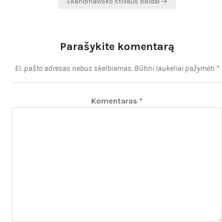
Skandinaviško stiliaus baldai →
įrašų
Parašykite komentarą
El. pašto adresas nebus skelbiamas.
Būtini laukeliai pažymėti
*
Komentaras
*