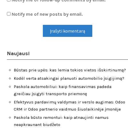
Notify me of new posts by email.
Naujausi
Būstas prie upės: kas lemia tokios vietos išskirtinumą?
Kodėl verta atsakingai planuoti automobilio įsigijimą?
Paskola automobiliui: kaip finansavimas padeda
greičiau įsigyti transporto priemonę
Efektyvus pardavimų valdymas ir verslo augimas: Odoo
CRM ir Odoo partnerio vaidmuo šiuolaikinėje įmonėje
Paskola būsto remontui: kaip atnaujinti namus
neapkraunant biudžeto