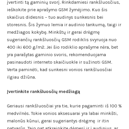
įvertinti tą gaminių svorį. Rinkdamiesi rankšluosčius,
ieškokite prie aprašymo GSM žymėjimo. Kuo šis
skaičius didesnis – tuo audinys sunkesnis bei
storesnis. Šis žymuo lemia ir audinio tankumą, taigi ir
medžiagos kokybę. Minkštų ir gerai drėgmę
sugeriančių rankšluosčių GSM rodiklis svyruoja nuo
400 iki 600 g/m2. Jei šio rodiklio aprašyme nėra, bet
yra parašytas gaminio svoris, rekomenduojama
pasinaudoti interneto skaičiuokle ir sužinoti GSM.
Verta paminėti, kad sunkesni vonios rankšluosčiai
ilgiau džiūna.
Įvertinkite rankšluosčių medžiagą
Geriausi rankšluosčiai yra tie, kurie pagaminti iš 100 %
medvilnės. Tokie vonios aksesuarai yra labai minkšti,
malonūs kūnui, gerai sugeriantys drėgmę ir itin
patvarūs. Taip pat atkreipkite dėmesį ir į audinius, ar