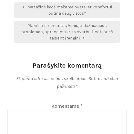
Navigacija
← Masažinė kėdė mažame būste: ar komfortui
tarp
būtina daug vietos?
įrašų
Planšetės remontas Vilniuje: dažniausios
problemos, sprendimai ir ką svarbu žinoti prieš
taisant įrenginį →
Parašykite komentarą
El. pašto adresas nebus skelbiamas.
Būtini laukeliai
pažymėti
*
Komentaras
*