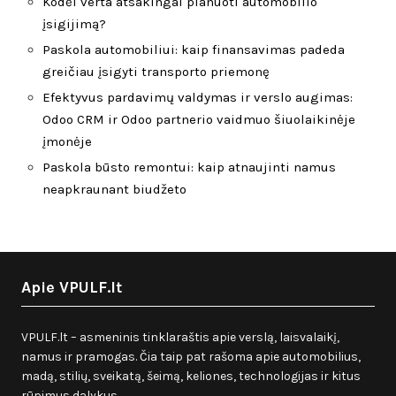
Kodėl verta atsakingai planuoti automobilio
įsigijimą?
Paskola automobiliui: kaip finansavimas padeda
greičiau įsigyti transporto priemonę
Efektyvus pardavimų valdymas ir verslo augimas:
Odoo CRM ir Odoo partnerio vaidmuo šiuolaikinėje
įmonėje
Paskola būsto remontui: kaip atnaujinti namus
neapkraunant biudžeto
Apie VPULF.lt
VPULF.lt – asmeninis tinklaraštis apie verslą, laisvalaikį,
namus ir pramogas. Čia taip pat rašoma apie automobilius,
madą, stilių, sveikatą, šeimą, keliones, technologijas ir kitus
rūpimus dalykus.