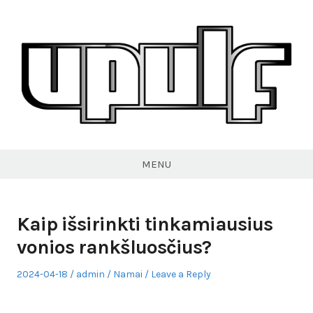
Skip
to
content
VPULF
MENU
Kaip išsirinkti tinkamiausius
vonios rankšluosčius?
Posted
Author
Posted
2024-04-18
admin
Namai
Leave a Reply
on
in