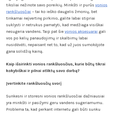
tiksliai nežinote savo poreikių. Minkšti ir purūs
vonios
rankšluosčiai
– tai ko ieško daugelis žmonių, bet
tinkamai neįvertinę pirkinio, galite labai stipriai
suklysti ir netrukus pamatyti, kad medžiaga visiškai
nesugeria vandens. Taip pat šie
vonios aksesuarai
gali
vos po kelių panaudojimų ir skalbimų labai
nusidėvėti, nepaisant net to, kad už juos sumokėjote
gana solidžią kainą.
Kaip išsirinkti vonios rankšluosčius, kurie būtų tikrai
kokybiškai ir pilnai atliktų savo darbą?
Įvertinkite rankšluosčių svorį
Sunkesni ir storesni vonios rankšluosčiai dažniausiai
yra minkšti ir pasižymi geru vandens sugeriamumu.
Problema ta, kad perkant internetu gali būti sunku