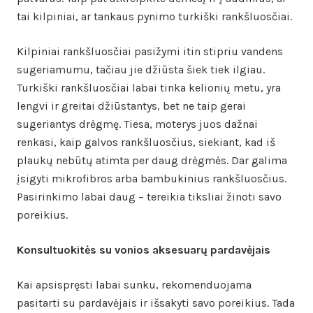
tai kilpiniai, ar tankaus pynimo turkiški rankšluosčiai.
Kilpiniai rankšluosčiai pasižymi itin stipriu vandens
sugeriamumu, tačiau jie džiūsta šiek tiek ilgiau.
Turkiški rankšluosčiai labai tinka kelionių metu, yra
lengvi ir greitai džiūstantys, bet ne taip gerai
sugeriantys drėgmę. Tiesa, moterys juos dažnai
renkasi, kaip galvos rankšluosčius, siekiant, kad iš
plaukų nebūtų atimta per daug drėgmės. Dar galima
įsigyti mikrofibros arba bambukinius rankšluosčius.
Pasirinkimo labai daug – tereikia tiksliai žinoti savo
poreikius.
Konsultuokitės su vonios aksesuarų pardavėjais
Kai apsispręsti labai sunku, rekomenduojama
pasitarti su pardavėjais ir išsakyti savo poreikius. Tada