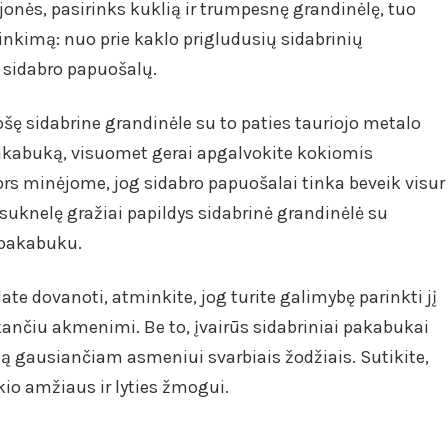
ejonės, pasirinks kuklią ir trumpesnę grandinėlę, tuo
rinkimą: nuo prie kaklo prigludusių sidabrinių
ų sidabro papuošalų.
šę sidabrine grandinėle su to paties tauriojo metalo
akabuką, visuomet gerai apgalvokite kokiomis
ors minėjome, jog sidabro papuošalai tinka beveik visur
 suknelę gražiai papildys sidabrinė grandinėlė su
 pakabuku.
te dovanoti, atminkite, jog turite galimybę parinkti jį
ančiu akmenimi. Be to, įvairūs sidabriniai pakabukai
ną gausiančiam asmeniui svarbiais žodžiais. Sutikite,
okio amžiaus ir lyties žmogui.