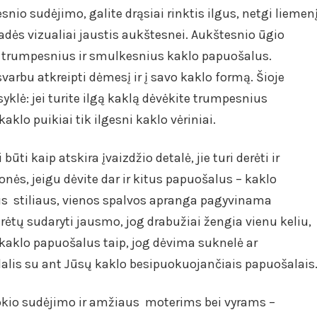
snio sudėjimo, galite drąsiai rinktis ilgus, netgi liemen
adės vizualiai jaustis aukštesnei. Aukštesnio ūgio
trumpesnius ir smulkesnius kaklo papuošalus.
varbu atkreipti dėmesį ir į savo kaklo formą. Šioje
syklė: jei turite ilgą kaklą dėvėkite trumpesnius
aklo puikiai tik ilgesni kaklo vėriniai.
ūti kaip atskira įvaizdžio detalė, jie turi derėti ir
jonės, jeigu dėvite dar ir kitus papuošalus – kaklo
aus stiliaus, vienos spalvos apranga pagyvinama
rėtų sudaryti jausmo, jog drabužiai žengia vienu keliu,
e kaklo papuošalus taip, jog dėvima suknelė ar
alis su ant Jūsų kaklo besipuokuojančiais papuošalais
kokio sudėjimo ir amžiaus moterims bei vyrams –