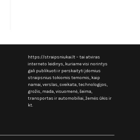
https://straipsniukai.lt
– tai atviras
interneto leidinys, kuriame visi norintys
gali publikuoti ir perskaityti įdomius
straipsnius tokiomis temomis, kaip
namai, verslas, sveikata, technologijos,
grožis, mada, visuomenė, šeima,
transportas ir automobiliai, žemės ūkis ir
kt.