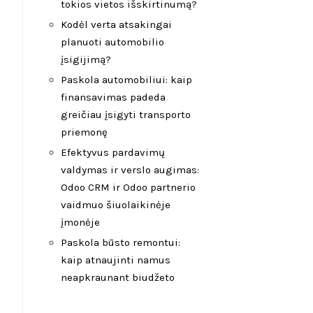
tokios vietos išskirtinumą?
Kodėl verta atsakingai
planuoti automobilio
įsigijimą?
Paskola automobiliui: kaip
finansavimas padeda
greičiau įsigyti transporto
priemonę
Efektyvus pardavimų
valdymas ir verslo augimas:
Odoo CRM ir Odoo partnerio
vaidmuo šiuolaikinėje
įmonėje
Paskola būsto remontui:
kaip atnaujinti namus
neapkraunant biudžeto