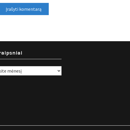
raipsniai
i