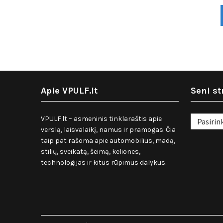
Apie VPULF.lt
Seni st
Seni
VPULF.lt – asmeninis tinklaraštis apie
straipsnia
verslą, laisvalaikį, namus ir pramogas. Čia
taip pat rašoma apie automobilius, madą,
stilių, sveikatą, šeimą, keliones,
technologijas ir kitus rūpimus dalykus.