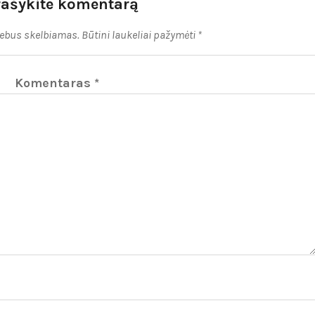
rašykite komentarą
nebus skelbiamas.
Būtini laukeliai pažymėti
*
Komentaras
*