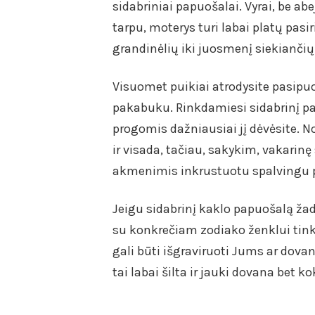
sidabriniai papuošalai. Vyrai, be ab
tarpu, moterys turi labai platų pasi
grandinėlių iki juosmenį siekianči
Visuomet puikiai atrodysite pasipuo
pakabuku. Rinkdamiesi sidabrinį p
progomis dažniausiai jį dėvėsite. N
ir visada, tačiau, sakykim, vakarinę
akmenimis inkrustuotu spalvingu
Jeigu sidabrinį kaklo papuošalą žada
su konkrečiam zodiako ženklui tink
gali būti išgraviruoti Jums ar dova
tai labai šilta ir jauki dovana bet k