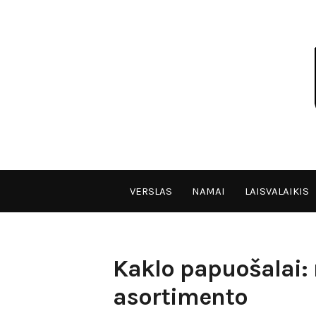
Skip
to
content
VPULF
VERSLAS
NAMAI
LAISVALAIKIS
Kaklo papuošalai: 
asortimento