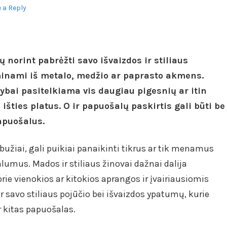
 a Reply
 norint pabrėžti savo išvaizdos ir stiliaus
minami iš metalo, medžio ar paprasto akmens.
ai pasitelkiama vis daugiau pigesnių ar itin
šties platus. O ir papuošalų paskirtis gali būti be
papuošalus.
rabužiai, gali puikiai panaikinti tikrus ar tik menamus
alumus. Mados ir stiliaus žinovai dažnai dalija
rie vienokios ar kitokios aprangos ir įvairiausiomis
r savo stiliaus pojūčio bei išvaizdos ypatumų, kurie
r kitas papuošalas.