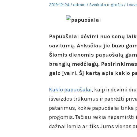
Posted
Author
Posted
2019-12-24
admin
Sveikata ir grožis
Leave
on
in
Papuošalai dėvimi nuo senų laikų
savitumą. Anksčiau jie buvo ga
Šiomis dienomis papuošalų gamyb
brangių medžiagų. Pasirinkimas i
galo įvairi. Šį kartą apie kaklo 
Kaklo papuošalai
, kaip ir dėvimi d
išvaizdos trūkumus ir pabrėžti priv
patarimus, kokie papuošalai tinka p
progomis. Tačiau reikia nepamiršti i
dažnai lemia ar tiks Jums vienas a