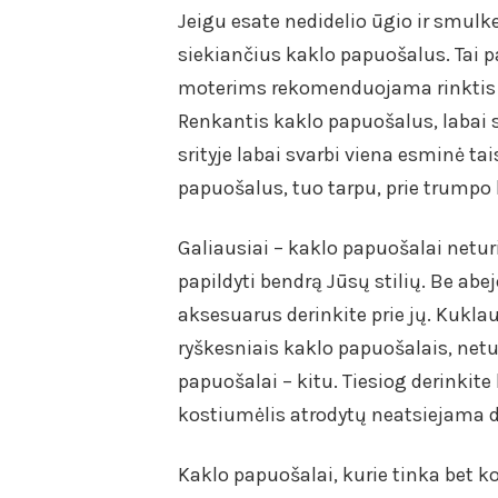
Jeigu esate nedidelio ūgio ir smulke
siekiančius kaklo papuošalus. Tai p
moterims rekomenduojama rinktis 
Renkantis kaklo papuošalus, labai s
srityje labai svarbi viena esminė tai
papuošalus, tuo tarpu, prie trumpo k
Galiausiai – kaklo papuošalai neturi b
papildyti bendrą Jūsų stilių. Be abe
aksesuarus derinkite prie jų. Kukl
ryškesniais kaklo papuošalais, netu
papuošalai – kitu. Tiesiog derinkit
kostiumėlis atrodytų neatsiejama d
Kaklo papuošalai, kurie tinka bet 