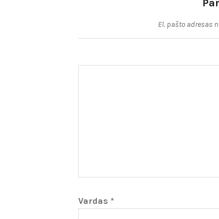
Pa
El. pašto adresas 
Vardas
*