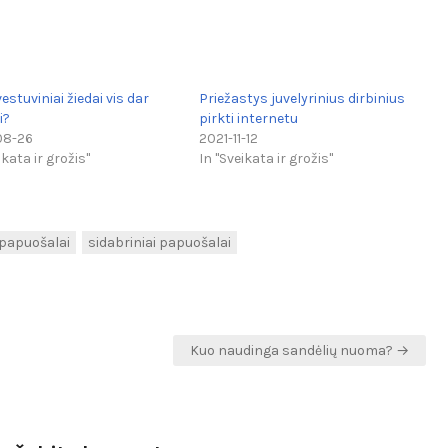
estuviniai žiedai vis dar
Priežastys juvelyrinius dirbinius
i?
pirkti internetu
08-26
2021-11-12
ikata ir grožis"
In "Sveikata ir grožis"
papuošalai
sidabriniai papuošalai
Kuo naudinga sandėlių nuoma? →