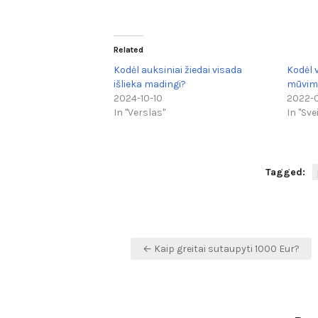
Related
Kodėl auksiniai žiedai visada
Kodėl v
išlieka madingi?
mūvim
2024-10-10
2022-
In "Verslas"
In "Sve
Tagged:
Navigacija
← Kaip greitai sutaupyti 1000 Eur?
tarp
įrašų