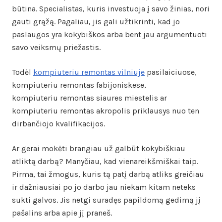
būtina. Specialistas, kuris investuoja į savo žinias, nori
gauti grąžą. Pagaliau, jis gali užtikrinti, kad jo
paslaugos yra kokybiškos arba bent jau argumentuoti
savo veiksmų priežastis.
Todėl
kompiuteriu remontas vilniuje
pasilaiciuose,
kompiuteriu remontas fabijoniskese,
kompiuteriu remontas siaures miestelis ar
kompiuteriu remontas akropolis priklausys nuo ten
dirbančiojo kvalifikacijos.
Ar gerai mokėti brangiau už galbūt kokybiškiau
atliktą darbą? Manyčiau, kad vienareikšmiškai taip.
Pirma, tai žmogus, kuris tą patį darbą atliks greičiau
ir dažniausiai po jo darbo jau niekam kitam neteks
sukti galvos. Jis netgi suradęs papildomą gedimą jį
pašalins arba apie jį praneš.