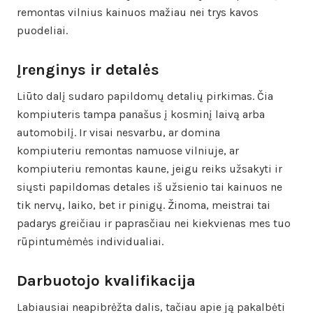
remontas vilnius kainuos mažiau nei trys kavos
puodeliai.
Įrenginys ir detalės
Liūto dalį sudaro papildomų detalių pirkimas. Čia
kompiuteris tampa panašus į kosminį laivą arba
automobilį. Ir visai nesvarbu, ar domina
kompiuteriu remontas namuose vilniuje, ar
kompiuteriu remontas kaune, jeigu reiks užsakyti ir
siųsti papildomas detales iš užsienio tai kainuos ne
tik nervų, laiko, bet ir pinigų. Žinoma, meistrai tai
padarys greičiau ir paprasčiau nei kiekvienas mes tuo
rūpintumėmės individualiai.
Darbuotojo kvalifikacija
Labiausiai neapibrėžta dalis, tačiau apie ją pakalbėti