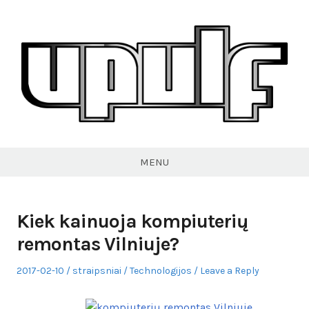
Skip
to
content
VPULF
MENU
Kiek kainuoja kompiuterių
remontas Vilniuje?
Posted
Author
Posted
2017-02-10
straipsniai
Technologijos
Leave a Reply
on
in