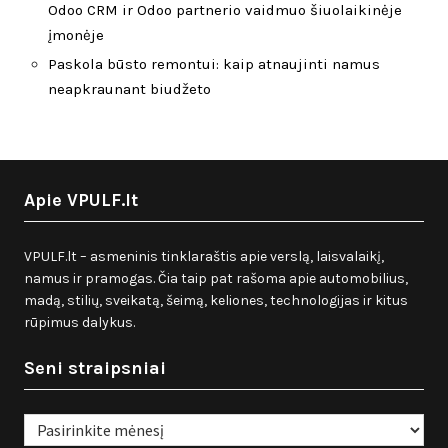
Odoo CRM ir Odoo partnerio vaidmuo šiuolaikinėje
įmonėje
Paskola būsto remontui: kaip atnaujinti namus
neapkraunant biudžeto
Apie VPULF.lt
VPULF.lt – asmeninis tinklaraštis apie verslą, laisvalaikį,
namus ir pramogas. Čia taip pat rašoma apie automobilius,
madą, stilių, sveikatą, šeimą, keliones, technologijas ir kitus
rūpimus dalykus.
Seni straipsniai
Seni
straipsniai