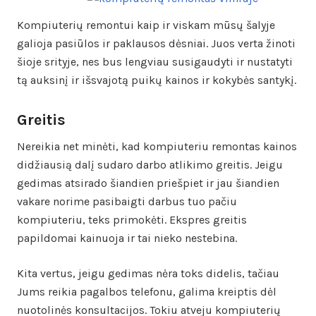
Kompiuterių remontui kaip ir viskam mūsų šalyje
galioja pasiūlos ir paklausos dėsniai. Juos verta žinoti
šioje srityje, nes bus lengviau susigaudyti ir nustatyti
tą auksinį ir išsvajotą puikų kainos ir kokybės santykį.
Greitis
Nereikia net minėti, kad kompiuteriu remontas kainos
didžiausią dalį sudaro darbo atlikimo greitis. Jeigu
gedimas atsirado šiandien priešpiet ir jau šiandien
vakare norime pasibaigti darbus tuo pačiu
kompiuteriu, teks primokėti. Ekspres greitis
papildomai kainuoja ir tai nieko nestebina.
Kita vertus, jeigu gedimas nėra toks didelis, tačiau
Jums reikia pagalbos telefonu, galima kreiptis dėl
nuotolinės konsultacijos. Tokiu atveju kompiuterių