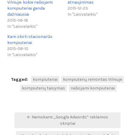
Vilniuje: kokie nešiojami
atnaujinimas
kompiuteriai genda
2015-12-23
dažniausiai
In "Laisvalaikis"
2015-06-18
In "Laisvalaikis"
Kam skirti stacionarūs
kompiuteriai
2015-08-10
In "Laisvalaikis"
Tagged:
kompiuteriai
kompiuterių remontas Vilniuje
kompiuterių taisymas
nešiojami kompiuteriai
Navigacija
← Nemokami „Google Adwords” reklamos
tarp
skriptai
įrašų