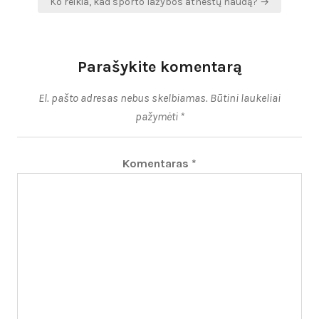
Ko reikia, kad sporto lažybos atneštų naudą? →
Parašykite komentarą
El. pašto adresas nebus skelbiamas.
Būtini laukeliai
pažymėti
*
Komentaras
*