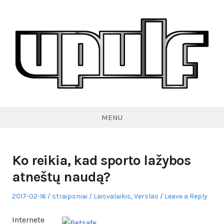
Skip
to
content
VPULF
MENU
Ko reikia, kad sporto lažybos
atneštų naudą?
Posted
Author
Posted
2017-02-16
straipsniai
Laisvalaikis
,
Verslas
Leave a Reply
on
in
Internete