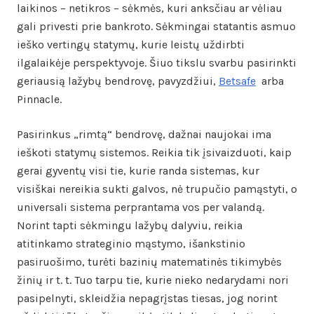
laikinos – netikros – sėkmės, kuri anksčiau ar vėliau
gali privesti prie bankroto. Sėkmingai statantis asmuo
ieško vertingų statymų, kurie leistų uždirbti
ilgalaikėje perspektyvoje. Šiuo tikslu svarbu pasirinkti
geriausią lažybų bendrovę, pavyzdžiui,
Betsafe
arba
Pinnacle.
Pasirinkus „rimtą“ bendrovę, dažnai naujokai ima
ieškoti statymų sistemos. Reikia tik įsivaizduoti, kaip
gerai gyventų visi tie, kurie randa sistemas, kur
visiškai nereikia sukti galvos, nė trupučio pamąstyti, o
universali sistema perprantama vos per valandą.
Norint tapti sėkmingu lažybų dalyviu, reikia
atitinkamo strateginio mąstymo, išankstinio
pasiruošimo, turėti bazinių matematinės tikimybės
žinių ir t. t. Tuo tarpu tie, kurie nieko nedarydami nori
pasipelnyti, skleidžia nepagrįstas tiesas, jog norint