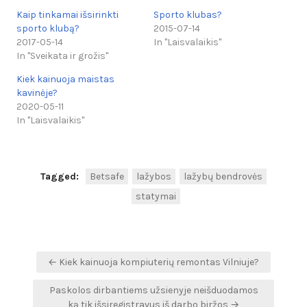
Kaip tinkamai išsirinkti
Sporto klubas?
sporto klubą?
2015-07-14
2017-05-14
In "Laisvalaikis"
In "Sveikata ir grožis"
Kiek kainuoja maistas
kavinėje?
2020-05-11
In "Laisvalaikis"
Tagged:
Betsafe
lažybos
lažybų bendrovės
statymai
Navigacija
← Kiek kainuoja kompiuterių remontas Vilniuje?
tarp
Paskolos dirbantiems užsienyje neišduodamos
įrašų
ką tik išsiregistravus iš darbo biržos →