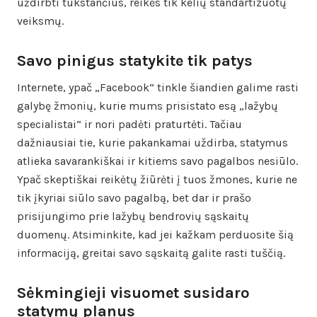
uždirbti tūkstančius, reikės tik kelių standartizuotų
veiksmų.
Savo pinigus statykite tik patys
Internete, ypač „Facebook“ tinkle šiandien galime rasti
galybę žmonių, kurie mums prisistato esą „lažybų
specialistai“ ir nori padėti praturtėti. Tačiau
dažniausiai tie, kurie pakankamai uždirba, statymus
atlieka savarankiškai ir kitiems savo pagalbos nesiūlo.
Ypač skeptiškai reikėtų žiūrėti į tuos žmones, kurie ne
tik įkyriai siūlo savo pagalbą, bet dar ir prašo
prisijungimo prie lažybų bendrovių sąskaitų
duomenų. Atsiminkite, kad jei kažkam perduosite šią
informaciją, greitai savo sąskaitą galite rasti tuščią.
Sėkmingieji visuomet susidaro
statymų planus