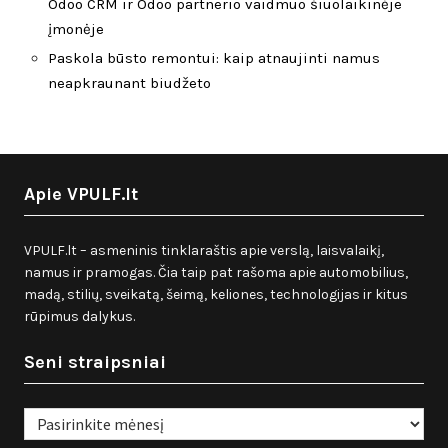
Odoo CRM ir Odoo partnerio vaidmuo šiuolaikinėje
įmonėje
Paskola būsto remontui: kaip atnaujinti namus
neapkraunant biudžeto
Apie VPULF.lt
VPULF.lt – asmeninis tinklaraštis apie verslą, laisvalaikį,
namus ir pramogas. Čia taip pat rašoma apie automobilius,
madą, stilių, sveikatą, šeimą, keliones, technologijas ir kitus
rūpimus dalykus.
Seni straipsniai
Seni
straipsniai