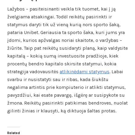
Lažybos – pasiteisinanti veikla tik tuomet, kai į ją
žvelgiama atsakingai. Todėl reikėtų pasirinkti ir
statymus daryti tik už vieną kurią nors sporto šaką,
pataria Unibet. Geriausia ta sporto šaka, kuri jums yra
įdomi, kurios apžvalgas noriai skaitote, o varžybas –
žiūrite. Taip pat reikėtų susidaryti planą, kaip valdysite
kapitalą – kokią sumą investuosite pradžioje, kiek
procentų bendro kapitalo skirsite statymui, kokia
strategija vadovausitės
atlikinėdami statymus
. Labai
svarbu ir nusistatyti sau ir ribas, kada šiukštu
negalima artintis prie kompiuterio ir atlikti statymus,
pavyzdžiui, kai esate pavargę, išgėrę ar susipykote su
žmona. Reikėtų pasirinkti patikimas bendroves, nuolat
gilinti žinias ir klausyti, ką diktuoja šaltas protas.
Related