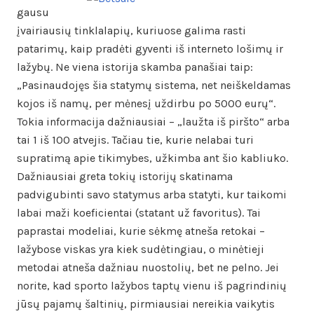
gausu
įvairiausių tinklalapių, kuriuose galima rasti
patarimų, kaip pradėti gyventi iš interneto lošimų ir
lažybų. Ne viena istorija skamba panašiai taip:
„Pasinaudojęs šia statymų sistema, net neiškeldamas
kojos iš namų, per mėnesį uždirbu po 5000 eurų“.
Tokia informacija dažniausiai – „laužta iš piršto“ arba
tai 1 iš 100 atvejis. Tačiau tie, kurie nelabai turi
supratimą apie tikimybes, užkimba ant šio kabliuko.
Dažniausiai greta tokių istorijų skatinama
padvigubinti savo statymus arba statyti, kur taikomi
labai maži koeficientai (statant už favoritus). Tai
paprastai modeliai, kurie sėkmę atneša retokai –
lažybose viskas yra kiek sudėtingiau, o minėtieji
metodai atneša dažniau nuostolių, bet ne pelno. Jei
norite, kad sporto lažybos taptų vienu iš pagrindinių
jūsų pajamų šaltinių, pirmiausiai nereikia vaikytis