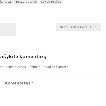
ikanatai
prezervatyvai
sekso prekės
i
Grožiui reikia nedaug… →
rašykite komentarą
nebus skelbiamas.
Būtini laukeliai pažymėti
*
Komentaras
*