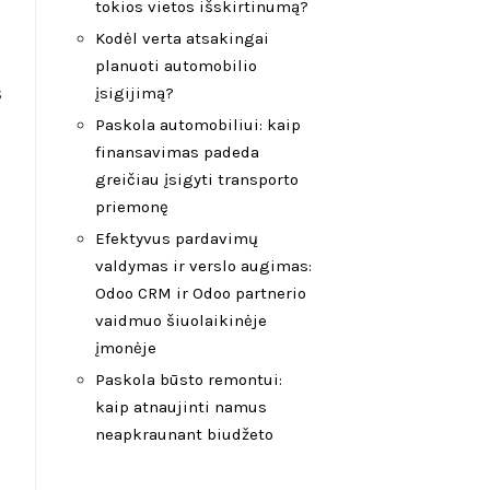
tokios vietos išskirtinumą?
Kodėl verta atsakingai
planuoti automobilio
s
įsigijimą?
Paskola automobiliui: kaip
finansavimas padeda
greičiau įsigyti transporto
priemonę
Efektyvus pardavimų
valdymas ir verslo augimas:
Odoo CRM ir Odoo partnerio
vaidmuo šiuolaikinėje
įmonėje
Paskola būsto remontui:
kaip atnaujinti namus
neapkraunant biudžeto