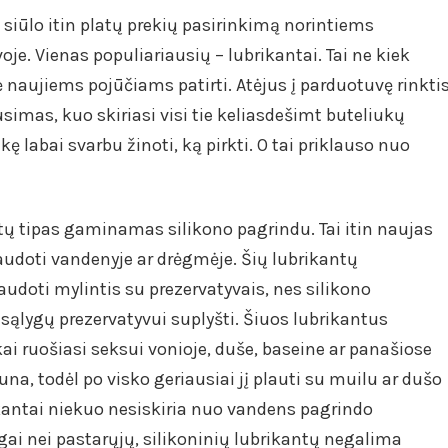
 siūlo itin platų prekių pasirinkimą norintiems
oje. Vienas populiariausių – lubrikantai. Tai ne kiek
 naujiems pojūčiams patirti. Atėjus į parduotuvę rinkti
simas, kuo skiriasi visi tie keliasdešimt buteliukų
ekę labai svarbu žinoti, ką pirkti. O tai priklauso nuo
ntų tipas gaminamas silikono pagrindu. Tai itin naujas
audoti vandenyje ar drėgmėje. Šių lubrikantų
udoti mylintis su prezervatyvais, nes silikono
sąlygų prezervatyvui suplyšti. Šiuos lubrikantus
ai ruošiasi seksui vonioje, duše, baseine ar panašiose
launa, todėl po visko geriausiai jį plauti su muilu ar dušo
ikantai niekuo nesiskiria nuo vandens pagrindo
ngai nei pastarųjų, silikoninių lubrikantų negalima