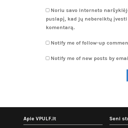
Noriu savo interneto naršyklėje
puslapį, kad jų nebereiktų įvesti
komentarą.
Notify me of follow-up commen
Notify me of new posts by emai
Apie VPULF.lt
Seni st