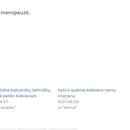
jo menopauzė;
tiška šveicariškų laikrodžių
Satino audiniai kiekvieno namų
vė patiks kiekvienam
interjerui
4-27
2021-06-29
svalaikis"
In "Namai"