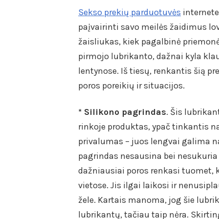
Sekso prekių parduotuvės
internete
paįvairinti savo meilės žaidimus lov
žaisliukas, kiek pagalbinė priemonė
pirmojo lubrikanto, dažnai kyla klau
lentynose. Iš tiesų, renkantis šią pr
poros poreikių ir situacijos.
* Silikono pagrindas
. Šis lubrika
rinkoje produktas, ypač tinkantis n
privalumas – juos lengvai galima na
pagrindas nesausina bei nesukuria 
dažniausiai poros renkasi tuomet, k
vietose. Jis ilgai laikosi ir nenusip
žele. Kartais manoma, jog šie lubr
lubrikantų, tačiau taip nėra. Skirti