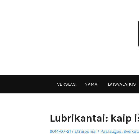
Skip
to
content
VPULF
VERSLAS
NAMAI
LAISVALAIKIS
Lubrikantai: kaip i
Posted
Author
Posted
2014-07-21
straipsniai
Paslaugos
,
Sveikata
on
in