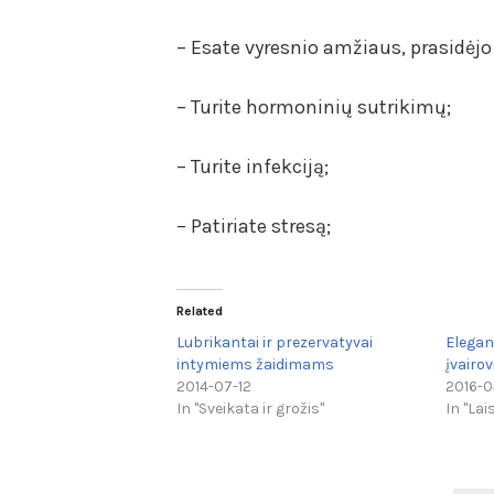
– Esate vyresnio amžiaus, prasidė
– Turite hormoninių sutrikimų;
– Turite infekciją;
– Patiriate stresą;
Related
Lubrikantai ir prezervatyvai
Elegan
intymiems žaidimams
įvairo
2014-07-12
2016-0
In "Sveikata ir grožis"
In "Lai