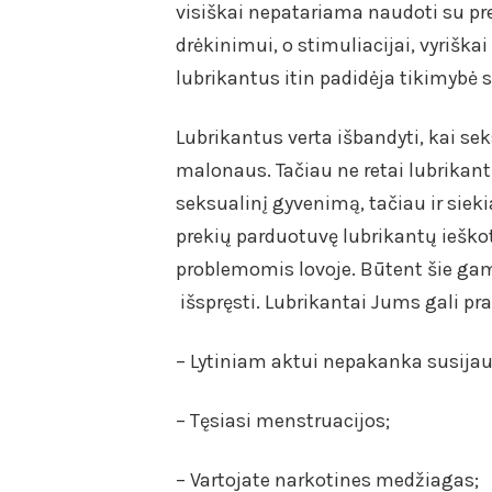
visiškai nepatariama naudoti su pre
drėkinimui, o stimuliacijai, vyrišk
lubrikantus itin padidėja tikimybė s
Lubrikantus verta išbandyti, kai se
malonaus. Tačiau ne retai lubrikantu
seksualinį gyvenimą, tačiau ir siek
prekių parduotuvę lubrikantų ieškot
problemomis lovoje. Būtent šie gam
išspręsti. Lubrikantai Jums gali prav
– Lytiniam aktui nepakanka susija
– Tęsiasi menstruacijos;
– Vartojate narkotines medžiagas;