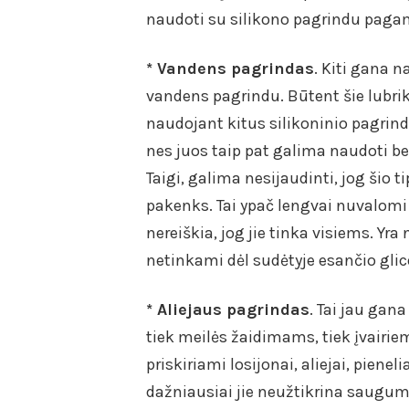
naudoti su silikono pagrindu pagam
* Vandens pagrindas
. Kiti gana n
vandens pagrindu. Būtent šie lubri
naudojant kitus silikoninio pagrind
nes juos taip pat galima naudoti be
Taigi, galima nesijaudinti, jog šio 
pakenks. Tai ypač lengvai nuvalomi 
nereiškia, jog jie tinka visiems. Yra
netinkami dėl sudėtyje esančio glic
* Aliejaus pagrindas
. Tai jau gana
tiek meilės žaidimams, tiek įvairi
priskiriami losijonai, aliejai, piene
dažniausiai jie neužtikrina saugumo