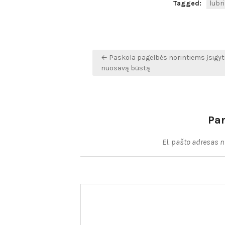
Tagged:
lubr
Navigacija
← Paskola pagelbės norintiems įsigyt
tarp
nuosavą būstą
įrašų
Pa
El. pašto adresas 