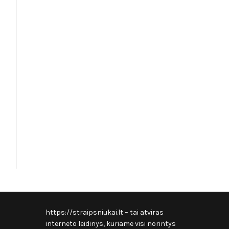
https://straipsniukai.lt
– tai atviras
interneto leidinys, kuriame visi norintys