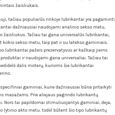
intais žaisliukais.
auji, tačiau populiarūs rinkoje lubrikantai yra pagaminti
kantai dažniausiai naudojami analinio sekso metu,
o žaisliukus. Tačiau tai gana universalūs lubrikantai,
t kokio sekso metu, taip pat ir su latekso gaminiais.
tipo lubrikantai pažeis prezervatyvus ar kažkaip jiems
produktai ir naudojami gana universaliai. Tačiau tai
 nedidelė dalis moterų, kurioms šie lubrikantai
erino.
 specifiniai gaminiai, kurie dažniausiai būna pritaikyti
ems masažams. Prie aliejaus pagrindo lubrikantų
liai. Nors tai papildomai stimuliuojantys gaminiai, deja,
 lytinio akto metu. todėl būtent šio tipo lubrikantų