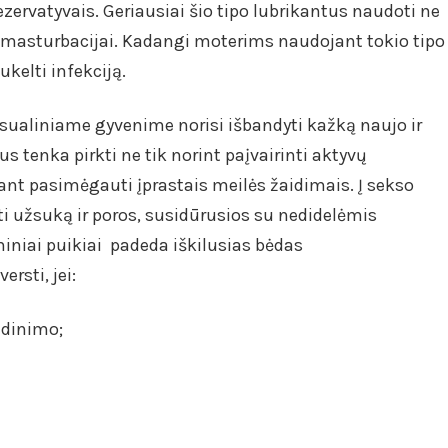
zervatyvais. Geriausiai šio tipo lubrikantus naudoti ne
ai masturbacijai. Kadangi moterims naudojant tokio tipo
ukelti infekciją.
ksualiniame gyvenime norisi išbandyti kažką naujo ir
s tenka pirkti ne tik norint paįvairinti aktyvų
iant pasimėgauti įprastais meilės žaidimais. Į sekso
i užsuką ir poros, susidūrusios su nedidelėmis
iniai puikiai padeda iškilusias bėdas
ersti, jei:
udinimo;