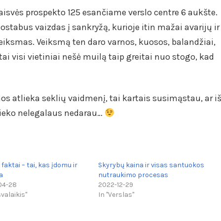
 Laisvės prospekto 125 esančiame verslo centre 6 aukšte.
stabus vaizdas į sankryžą, kurioje itin mažai avarijų ir
veiksmas. Veiksmą ten daro varnos, kuosos, balandžiai,
ai visi vietiniai nešė muilą taip greitai nuo stogo, kad
rnos atlieka seklių vaidmenį, tai kartais susimąstau, ar i
 nieko nelegalaus nedarau…
faktai – tai, kas įdomu ir
Skyrybų kaina ir visas santuokos
a
nutraukimo procesas
04-28
2022-12-29
svalaikis"
In "Verslas"