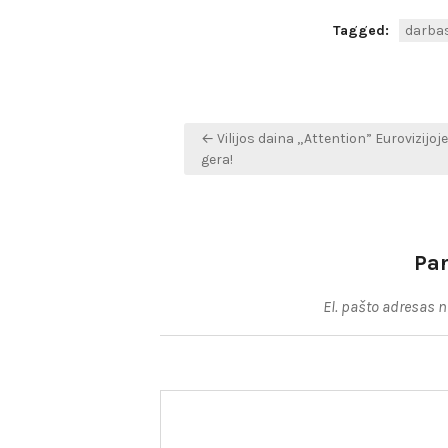
Tagged:
darba
Navigacija
← Vilijos daina „Attention” Eurovizijoj
tarp
gera!
įrašų
Pa
El. pašto adresas 