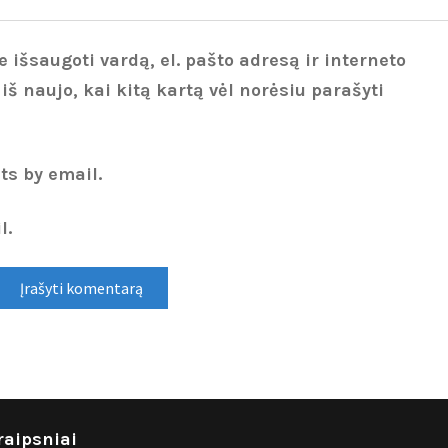
 išsaugoti vardą, el. pašto adresą ir interneto
 iš naujo, kai kitą kartą vėl norėsiu parašyti
ts by email.
l.
raipsniai