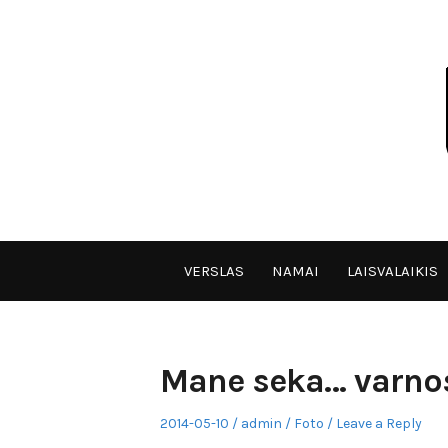
Skip
to
content
VPULF
VERSLAS
NAMAI
LAISVALAIKIS
Mane seka… varno
Posted
Author
Posted
2014-05-10
admin
Foto
Leave a Reply
on
in