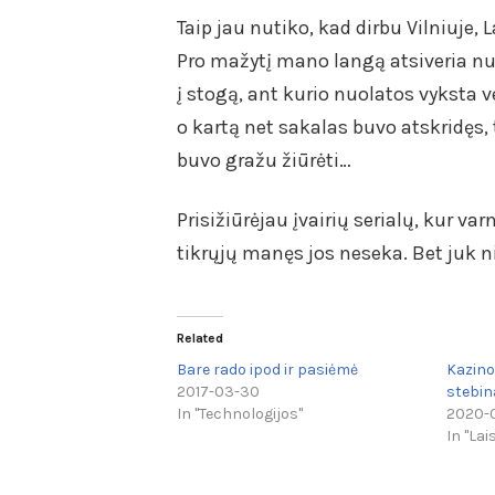
Taip jau nutiko, kad dirbu Vilniuje,
Pro mažytį mano langą atsiveria nuo
į stogą, ant kurio nuolatos vyksta 
o kartą net sakalas buvo atskridęs, t
buvo gražu žiūrėti…
Prisižiūrėjau įvairių serialų, kur va
tikrųjų manęs jos neseka. Bet juk
Related
Bare rado ipod ir pasiėmė
Kazino 
2017-03-30
stebin
In "Technologijos"
2020-
In "Lai