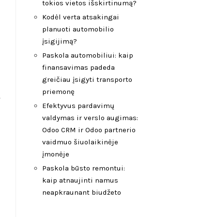
tokios vietos išskirtinumą?
Kodėl verta atsakingai
planuoti automobilio
įsigijimą?
Paskola automobiliui: kaip
finansavimas padeda
greičiau įsigyti transporto
priemonę
š
Efektyvus pardavimų
valdymas ir verslo augimas:
Odoo CRM ir Odoo partnerio
vaidmuo šiuolaikinėje
įmonėje
Paskola būsto remontui:
kaip atnaujinti namus
neapkraunant biudžeto