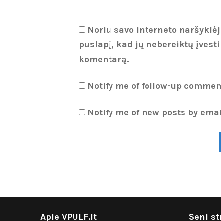
Noriu savo interneto naršyklėje
puslapį, kad jų nebereiktų įvesti
komentarą.
Notify me of follow-up commen
Notify me of new posts by emai
Apie VPULF.lt
Seni st