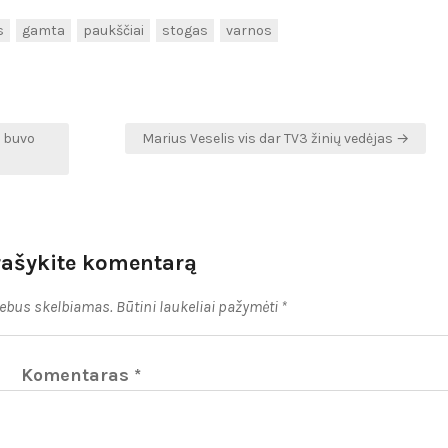
s
gamta
paukščiai
stogas
varnos
e buvo
Marius Veselis vis dar TV3 žinių vedėjas →
rašykite komentarą
nebus skelbiamas.
Būtini laukeliai pažymėti
*
Komentaras
*