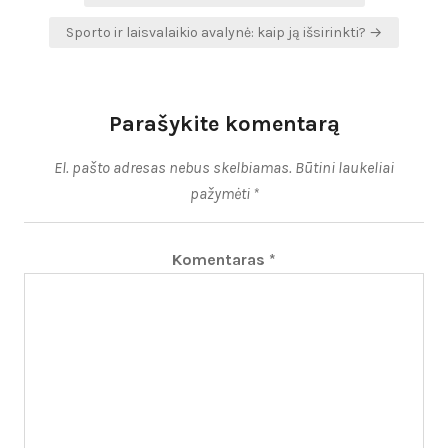
tarp
Sporto ir laisvalaikio avalynė: kaip ją išsirinkti? →
įrašų
Parašykite komentarą
El. pašto adresas nebus skelbiamas.
Būtini laukeliai
pažymėti
*
Komentaras
*