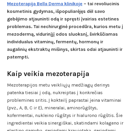
Mezoterapija Bella Derma klinikoje
– tai revoliucinis
kosmetinis gydymas, išpopuliarėjęs dėl savo
gebėjimo atjauninti odą ir spręsti įvairias estetines
problemas. Tai nechirurginė procedūra, kurios metu į
mezodermą, vidurinįjį odos sluoksnį, švirkščiamas
individualus vitaminų, fermentų, hormonų ir
augalinių ekstraktų mišinys, skirtas odai atjauninti ir
patempti.
Kaip veikia mezoterapija
Mezoterapijos metu veikliųjų medžiagų derinys
patenka tiesiai į odą, nukreiptas į konkrečias
problemines sritis. Į kokteilį paprastai įeina vitaminai
(pvz., A, B, C ir E), mineralai, aminorūgštys,
kofermentai, nukleino rūgštys ir hialurono rūgštis. Šie
ingredientai veikia sinergiškai, skatindami kolageno ir
elastino gamybą, gerindami kraujotaką, gerindami