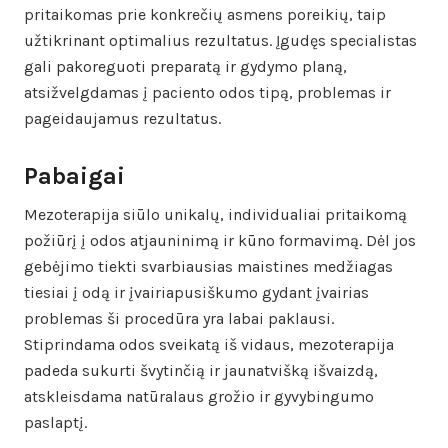
pritaikomas prie konkrečių asmens poreikių, taip
užtikrinant optimalius rezultatus. Įgudęs specialistas
gali pakoreguoti preparatą ir gydymo planą,
atsižvelgdamas į paciento odos tipą, problemas ir
pageidaujamus rezultatus.
Pabaigai
Mezoterapija siūlo unikalų, individualiai pritaikomą
požiūrį į odos atjauninimą ir kūno formavimą. Dėl jos
gebėjimo tiekti svarbiausias maistines medžiagas
tiesiai į odą ir įvairiapusiškumo gydant įvairias
problemas ši procedūra yra labai paklausi.
Stiprindama odos sveikatą iš vidaus, mezoterapija
padeda sukurti švytinčią ir jaunatvišką išvaizdą,
atskleisdama natūralaus grožio ir gyvybingumo
paslaptį.