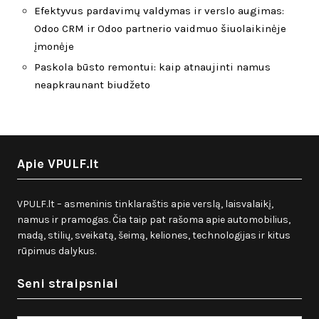
Efektyvus pardavimų valdymas ir verslo augimas:
Odoo CRM ir Odoo partnerio vaidmuo šiuolaikinėje
įmonėje
Paskola būsto remontui: kaip atnaujinti namus
neapkraunant biudžeto
Apie VPULF.lt
VPULF.lt – asmeninis tinklaraštis apie verslą, laisvalaikį,
namus ir pramogas. Čia taip pat rašoma apie automobilius,
madą, stilių, sveikatą, šeimą, keliones, technologijas ir kitus
rūpimus dalykus.
Seni straipsniai