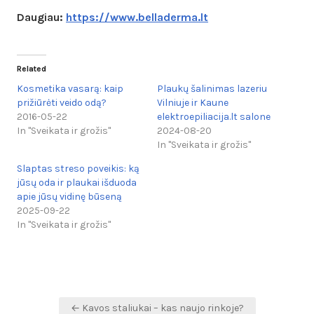
Daugiau:
https://www.belladerma.lt
Related
Kosmetika vasarą: kaip
Plaukų šalinimas lazeriu
prižiūrėti veido odą?
Vilniuje ir Kaune
2016-05-22
elektroepiliacija.lt salone
In "Sveikata ir grožis"
2024-08-20
In "Sveikata ir grožis"
Slaptas streso poveikis: ką
jūsų oda ir plaukai išduoda
apie jūsų vidinę būseną
2025-09-22
In "Sveikata ir grožis"
Navigacija
← Kavos staliukai – kas naujo rinkoje?