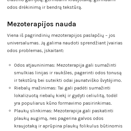
odos drėkinimą ir bendrą tekstūrą.
Mezoterapijos nauda
Viena iš pagrindinių mezoterapijos paslapčių – jos
universalumas. Ją galima naudoti sprendžiant įvairias
odos problemas, įskaitant:
Odos atjauninimas: Mezoterapija gali sumažinti
smulkias linijas ir raukšles, pagerinti odos tonusą
ir tekstūrą bei suteikti odai jaunatviško švytėjimo.
Riebalų mažinimas: Tai gali padėti sumažinti
lokalizuotą riebalų kiekį ir gydyti celiulitą, todėl
yra populiarus kūno formavimo pasirinkimas.
Plaukų slinkimas: Mezoterapija gali paskatinti
plaukų augimą, nes pagerina galvos odos
kraujotaką ir aprūpina plaukų folikulus būtinomis