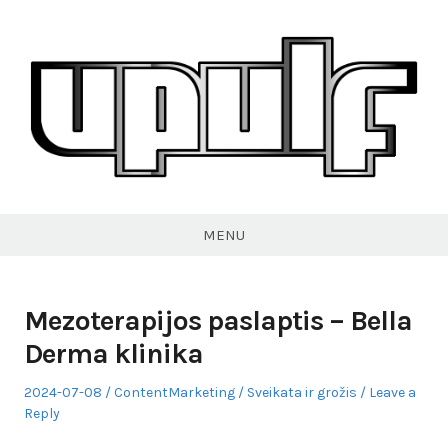
Skip
to
content
VPULF
MENU
Mezoterapijos paslaptis – Bella
Derma klinika
Posted
Author
Posted
2024-07-08
ContentMarketing
Sveikata ir grožis
Leave a
on
in
Reply