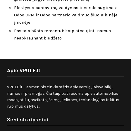
Efektyvus pardavimų valdymas ir verslo augimas:
Odoo CRM ir Odoo partnerio vaidmuo šiuolaikinėje
įmonėje
Paskola būsto remontui: kaip atnaujinti namus
neapkraunant biudžeto
Apie VPULF.lt
VPULF.lt – asmeninis tinklaraštis apie verslą, laisvalaikį,
namus ir pramogas. Čia taip pat rašoma apie automobilius,
madą, stilių, sveikatą, šeimą, keliones, technologijas ir kitus
rūpimus dalykus.
Seni straipsniai