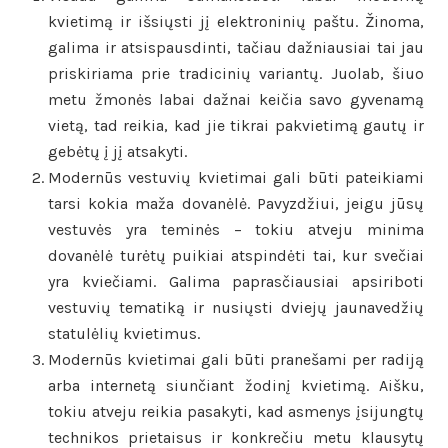
kvietimą ir išsiųsti jį elektroninių paštu. Žinoma,
galima ir atsispausdinti, tačiau dažniausiai tai jau
priskiriama prie tradicinių variantų. Juolab, šiuo
metu žmonės labai dažnai keičia savo gyvenamą
vietą, tad reikia, kad jie tikrai pakvietimą gautų ir
gebėtų į jį atsakyti.
Modernūs vestuvių kvietimai gali būti pateikiami
tarsi kokia maža dovanėlė. Pavyzdžiui, jeigu jūsų
vestuvės yra teminės – tokiu atveju minima
dovanėlė turėtų puikiai atspindėti tai, kur svečiai
yra kviečiami. Galima paprasčiausiai apsiriboti
vestuvių tematiką ir nusiųsti dviejų jaunavedžių
statulėlių kvietimus.
Modernūs kvietimai gali būti pranešami per radiją
arba internetą siunčiant žodinį kvietimą. Aišku,
tokiu atveju reikia pasakyti, kad asmenys įsijungtų
technikos prietaisus ir konkrečiu metu klausytų