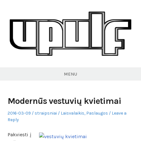
Skip
to
content
VPULF
MENU
Modernūs vestuvių kvietimai
Posted
Author
Posted
2016-03-09
straipsniai
Laisvalaikis
,
Paslaugos
Leave a
on
in
Reply
Pakviesti į