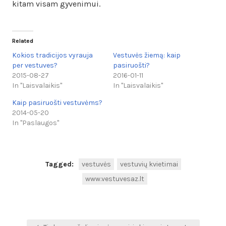
kitam visam gyvenimui.
Related
Kokios tradicijos vyrauja
Vestuvės žiemą: kaip
per vestuves?
pasiruošti?
2015-08-27
2016-01-11
In "Laisvalaikis"
In "Laisvalaikis"
Kaip pasiruošti vestuvėms?
2014-05-20
In "Paslaugos"
Tagged:
vestuvės
vestuvių kvietimai
www.vestuvesaz.lt
Navigacija