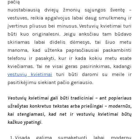
pačią
nuostabiausią dviejų žmonių sąjungos šventę –
vestuves, reikia apgalvojus labai daug smulkmenų ir
įvertinus pliusus bei minusus. Vestuvių kvietimai turi
būti kuo originalesni. Jeigu anksčiau tam būdavo
skiriamas labai didelis dėmesys, tai šiuo metu
manoma, kad užtenka paprasčiausiai paskambinti
telefonu ir pasakyti, kur ir kada kokiu metu esate
kviečiamas. Tai ne visai geras pasirinkimas, kadangi
vestuvių kvietimai
turi būti daromi su meile ir
pasitikėjimu siekiant pačio geriausio.
Vestuvių kvietimai gali būti tradiciniai – ant popieriaus
užrašytas konkretus tekstas arba priešingai – modernūs,
kai stengiamasi, kad net ir vestuvių kvietimai būtų
kažkuo ypatingi
.
Visada galima sumaketuoti labai modernų