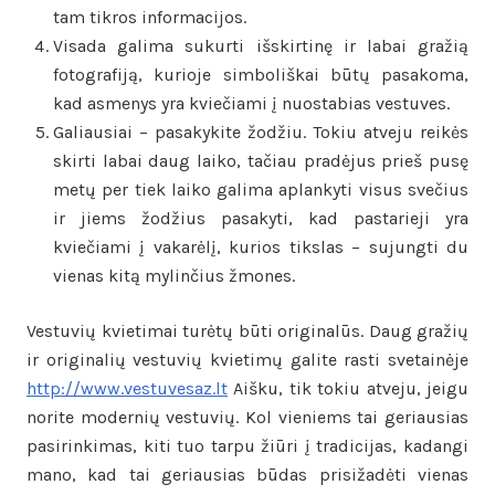
tam tikros informacijos.
Visada galima sukurti išskirtinę ir labai gražią
fotografiją, kurioje simboliškai būtų pasakoma,
kad asmenys yra kviečiami į nuostabias vestuves.
Galiausiai – pasakykite žodžiu. Tokiu atveju reikės
skirti labai daug laiko, tačiau pradėjus prieš pusę
metų per tiek laiko galima aplankyti visus svečius
ir jiems žodžius pasakyti, kad pastarieji yra
kviečiami į vakarėlį, kurios tikslas – sujungti du
vienas kitą mylinčius žmones.
Vestuvių kvietimai turėtų būti originalūs. Daug gražių
ir originalių vestuvių kvietimų galite rasti svetainėje
http://www.vestuvesaz.lt
Aišku, tik tokiu atveju, jeigu
norite modernių vestuvių. Kol vieniems tai geriausias
pasirinkimas, kiti tuo tarpu žiūri į tradicijas, kadangi
mano, kad tai geriausias būdas prisižadėti vienas