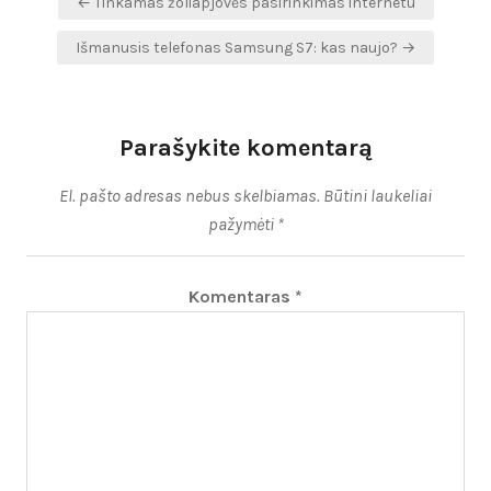
← Tinkamas žoliapjovės pasirinkimas internetu
tarp
Išmanusis telefonas Samsung S7: kas naujo? →
įrašų
Parašykite komentarą
El. pašto adresas nebus skelbiamas.
Būtini laukeliai
pažymėti
*
Komentaras
*