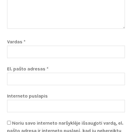
Vardas
*
El. pašto adresas
*
Interneto puslapis
Noriu savo interneto naršyklėje išsaugoti vardą, el.
pašto adresą ir interneto puslapį, kad jų nebereiktų