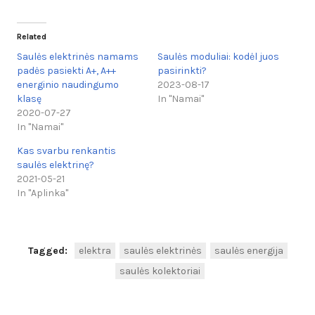
Related
Saulės elektrinės namams
Saulės moduliai: kodėl juos
padės pasiekti A+, A++
pasirinkti?
energinio naudingumo
2023-08-17
klasę
In "Namai"
2020-07-27
In "Namai"
Kas svarbu renkantis
saulės elektrinę?
2021-05-21
In "Aplinka"
Tagged:
elektra
saulės elektrinės
saulės energija
saulės kolektoriai