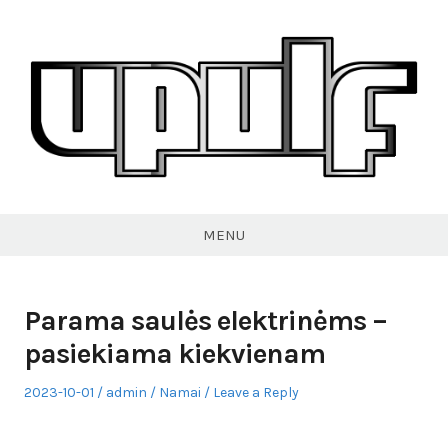
Skip
to
content
VPULF
MENU
Parama saulės elektrinėms –
pasiekiama kiekvienam
Posted
Author
Posted
2023-10-01
admin
Namai
Leave a Reply
on
in