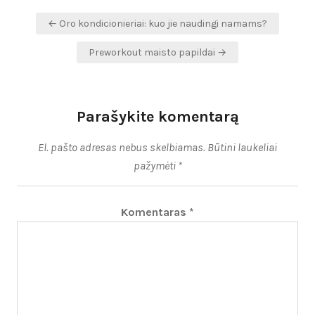
Navigacija
← Oro kondicionieriai: kuo jie naudingi namams?
tarp
Preworkout maisto papildai →
įrašų
Parašykite komentarą
El. pašto adresas nebus skelbiamas.
Būtini laukeliai
pažymėti
*
Komentaras
*