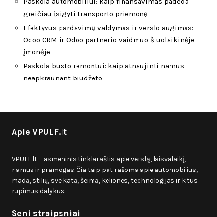
Paskola automobiliui: kaip finansavimas padeda
greičiau įsigyti transporto priemonę
Efektyvus pardavimų valdymas ir verslo augimas:
Odoo CRM ir Odoo partnerio vaidmuo šiuolaikinėje
įmonėje
Paskola būsto remontui: kaip atnaujinti namus
neapkraunant biudžeto
Apie VPULF.lt
VPULF.lt – asmeninis tinklaraštis apie verslą, laisvalaikį,
namus ir pramogas. Čia taip pat rašoma apie automobilius,
madą, stilių, sveikatą, šeimą, keliones, technologijas ir kitus
rūpimus dalykus.
Seni straipsniai