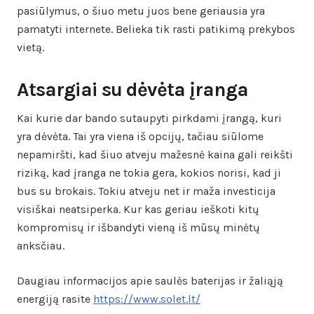
pasiūlymus, o šiuo metu juos bene geriausia yra
pamatyti internete. Belieka tik rasti patikimą prekybos
vietą.
Atsargiai su dėvėta įranga
Kai kurie dar bando sutaupyti pirkdami įrangą, kuri
yra dėvėta. Tai yra viena iš opcijų, tačiau siūlome
nepamiršti, kad šiuo atveju mažesnė kaina gali reikšti
riziką, kad įranga ne tokia gera, kokios norisi, kad ji
bus su brokais. Tokiu atveju net ir maža investicija
visiškai neatsiperka. Kur kas geriau ieškoti kitų
kompromisų ir išbandyti vieną iš mūsų minėtų
anksčiau.
Daugiau informacijos apie saulės baterijas ir žaliąją
energiją rasite
https://www.solet.lt/