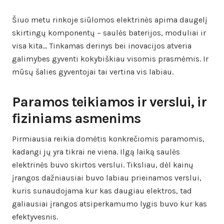
Šiuo metu rinkoje siūlomos elektrinės apima daugelį
skirtingų komponentų – saulės baterijos, moduliai ir
visa kita… Tinkamas derinys bei inovacijos atveria
galimybes gyventi kokybiškiau visomis prasmėmis. Ir
mūsų šalies gyventojai tai vertina vis labiau.
Paramos teikiamos ir verslui, ir
fiziniams asmenims
Pirmiausia reikia domėtis konkrečiomis paramomis,
kadangi jų yra tikrai ne viena. Ilgą laiką saulės
elektrinės buvo skirtos verslui. Tiksliau, dėl kainų
įrangos dažniausiai buvo labiau prieinamos verslui,
kuris sunaudojama kur kas daugiau elektros, tad
galiausiai įrangos atsiperkamumo lygis buvo kur kas
efektyvesnis.