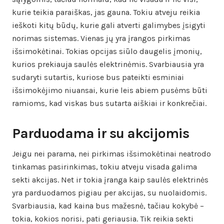
kurie teikia paraiškas, jas gauna. Tokiu atveju reikia
ieškoti kitų būdų, kurie gali atverti galimybes įsigyti
norimas sistemas. Vienas jų yra įrangos pirkimas
išsimokėtinai. Tokias opcijas siūlo daugelis įmonių,
kurios prekiauja saulės elektrinėmis. Svarbiausia yra
sudaryti sutartis, kuriose bus pateikti esminiai
išsimokėjimo niuansai, kurie leis abiem pusėms būti
ramioms, kad viskas bus sutarta aiškiai ir konkrečiai.
Parduodama ir su akcijomis
Jeigu nei parama, nei pirkimas išsimokėtinai neatrodo
tinkamas pasirinkimas, tokiu atveju visada galima
sekti akcijas. Net ir tokia įranga kaip saulės elektrinės
yra parduodamos pigiau per akcijas, su nuolaidomis.
Svarbiausia, kad kaina bus mažesnė, tačiau kokybė –
tokia, kokios norisi, pati geriausia. Tik reikia sekti