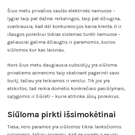
Šiuo metu privačios saulės elektrinės namuose –
lygiai taip pat dažnai reikalingos, taip pat džiugina,
svarbiausia, kad dėl konkurencijos kaina krenta. O ir
išaugos poreikiui tokias sistemas turėti namuose –
galiausiai galima džiaugtis ir paramomis, kurios
siūlomos kur kas laisviau.
Nors šiuo metu daugiausia subsidijų yra siūloma
privatiems asmenims taip skatinant pagerinti savo
buitį, tačiau yra teikiamos ir verslui. Tik jos yra
atskirtos, tad reikia domėtis konkrečiais pasiūlymais,
sąlygomis ir žiūrėti – kurie atitinka Jūsų poreikius.
Siūloma pirkti išsimokėtinai
Tiesa, nors paramos yra siūlomos tikrai lanksčiomis
sąlygomis, tačiau normalu, kad ne visada ir ne visi,