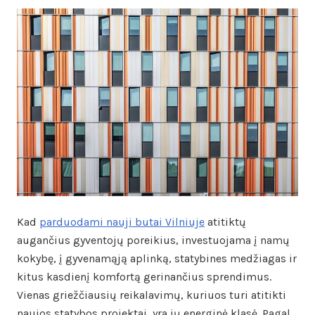
Kad
parduodami nauji butai Vilniuje
atitiktų
augančius gyventojų poreikius, investuojama į namų
kokybę, į gyvenamąją aplinką, statybines medžiagas ir
kitus kasdienį komfortą gerinančius sprendimus.
Vienas griežčiausių reikalavimų, kuriuos turi atitikti
naujos statybos projektai, yra jų energinė klasė. Pagal