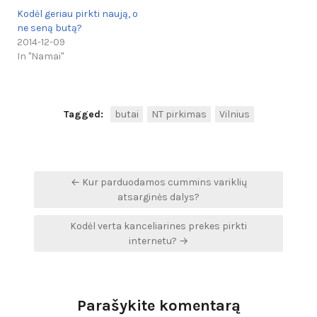
Kodėl geriau pirkti naują, o
ne seną butą?
2014-12-09
In "Namai"
Tagged:
butai
NT pirkimas
Vilnius
Navigacija
← Kur parduodamos cummins variklių
tarp
atsarginės dalys?
įrašų
Kodėl verta kanceliarines prekes pirkti
internetu? →
Parašykite komentarą