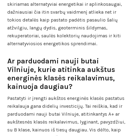
skiriamas alternatyviai energetikai ir aplinkosaugai,
dažniausiai čia itin svarbų vaidmenį atlieka net ir
tokios detalės kaip pastato padėtis pasaulio šalių
atžvilgiu, langų dydis, geoterminis šildymas,
rekuperatoriai, saulės kolektorių naudojimas ir kiti
alternatyviosios energetikos sprendimai.
Ar parduodami nauji butai
Vilniuje, kurie atitinka aukštus
energinės klasės reikalavimus,
kainuoja daugiau?
Pastatyti ir įrengti aukštos energinės klasės pastatus
reikalauja gana didelių investicijų. Tai reiškia, kad ir
parduodami nauji butai Vilniuje, atitinkantys A+ ar
aukštesnės klasės reikalavimus, lyginant, pavyzdžiui,
su B klase, kainuos iš tiesų daugiau. Vis dėlto, kaip