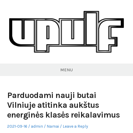
Skip
to
content
VPULF
MENU
Parduodami nauji butai
Vilniuje atitinka aukštus
energinės klasės reikalavimus
Posted
Author
Posted
2021-09-16
admin
Namai
Leave a Reply
on
in