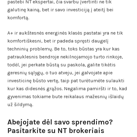
pastebi NT ekspertai, čia svarbu įvertinti ne tik
galutinę kainą, bet ir savo investiciją į ateitį bei
komfortą.
A+ ir aukštesnės energinės klasės pastatai yra ne tik
komfortiškesni, bet ir padeda spręsti daugelį
techninių problemų. Be to, toks būstas yra kur kas
patrauklesnis bendroje nekilnojamojo turto rinkoje,
todėl, jei perkate būstą su paskola, galite tikėtis
geresnių sąlygų, o tuo atveju, jei galvojate apie
investicinę būsto vertę, taip pat turėtumėte sulaukti
kur kas didesnės grąžos. Negalima pamiršti ir to, kad
gyvenimas tokiame bute reikalaus mažesnių išlaidų
už šildymą.
Abejojate dėl savo sprendimo?
Pasitarkite su NT brokeriais