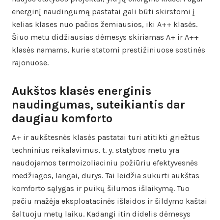
energinį naudingumą pastatai gali būti skirstomi į
kelias klases nuo pačios žemiausios, iki A++ klasės.
Šiuo metu didžiausias dėmesys skiriamas A+ ir A++
klasės namams, kurie statomi prestižiniuose sostinės
rajonuose.
Aukštos klasės energinis
naudingumas, suteikiantis dar
daugiau komforto
A+ ir aukštesnės klasės pastatai turi atitikti griežtus
techninius reikalavimus, t. y. statybos metu yra
naudojamos termoizoliaciniu požiūriu efektyvesnės
medžiagos, langai, durys. Tai leidžia sukurti aukštas
komforto sąlygas ir puikų šilumos išlaikymą. Tuo
pačiu mažėja eksploatacinės išlaidos ir šildymo kaštai
šaltuoju metų laiku. Kadangi itin didelis dėmesys