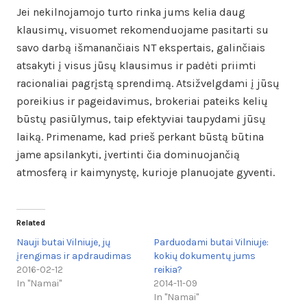
Jei nekilnojamojo turto rinka jums kelia daug
klausimų, visuomet rekomenduojame pasitarti su
savo darbą išmanančiais NT ekspertais, galinčiais
atsakyti į visus jūsų klausimus ir padėti priimti
racionaliai pagrįstą sprendimą. Atsižvelgdami į jūsų
poreikius ir pageidavimus, brokeriai pateiks kelių
būstų pasiūlymus, taip efektyviai taupydami jūsų
laiką. Primename, kad prieš perkant būstą būtina
jame apsilankyti, įvertinti čia dominuojančią
atmosferą ir kaimynystę, kurioje planuojate gyventi.
Related
Nauji butai Vilniuje, jų
Parduodami butai Vilniuje:
įrengimas ir apdraudimas
kokių dokumentų jums
2016-02-12
reikia?
In "Namai"
2014-11-09
In "Namai"