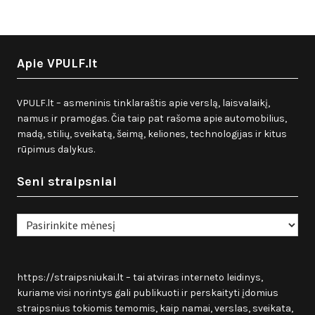
Apie VPULF.lt
VPULF.lt – asmeninis tinklaraštis apie verslą, laisvalaikį,
namus ir pramogas. Čia taip pat rašoma apie automobilius,
madą, stilių, sveikatą, šeimą, keliones, technologijas ir kitus
rūpimus dalykus.
Seni straipsniai
Seni
straipsniai
https://straipsniukai.lt
– tai atviras interneto leidinys,
kuriame visi norintys gali publikuoti ir perskaityti įdomius
straipsnius tokiomis temomis, kaip namai, verslas, sveikata,