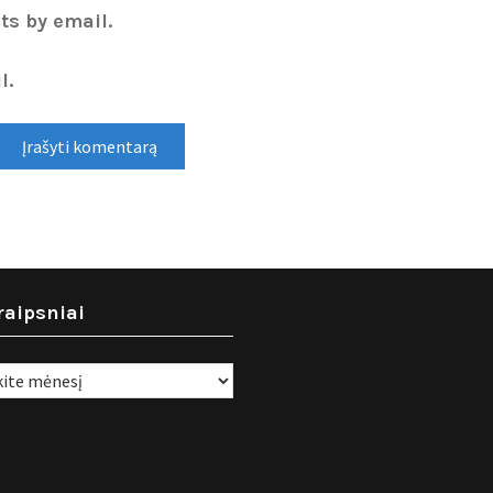
ts by email.
l.
raipsniai
i