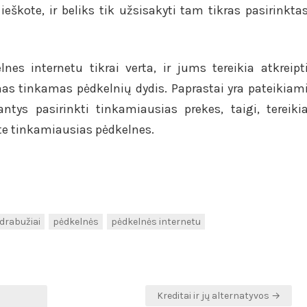
 ieškote, ir beliks tik užsisakyti tam tikras pasirinkta
lnes internetu tikrai verta, ir jums tereikia atkreipt
as tinkamas pėdkelnių dydis. Paprastai yra pateikiam
ntys pasirinkti tinkamiausias prekes, taigi, tereiki
asite tinkamiausias pėdkelnes.
 drabužiai
pėdkelnės
pėdkelnės internetu
Kreditai ir jų alternatyvos →