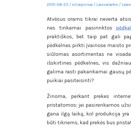
Posted
Author
Posted
2015-08-23
straipsniai
Laisvalaikis
Leav
on
in
Atvėsus orams tikrai neverta atsis
nes tinkamai pasirinktos
pėdke
praktiškos, bet taip pat gali p
pėdkelnes pirkti įvairiose maisto p
siūlomas asortimentas ne visada 
išskirtines pėdkelnes, vis dažnia
galima rasti pakankamai gausų pėdk
puikiai pasiteisinti?
Žinoma, perkant prekes interne
pristatomos: jei pasirenkamos užsie
gana ilgą laiką, kol produkcija yr
būti tikriems, kad prekės bus prista