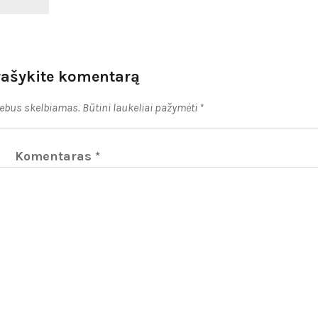
rašykite komentarą
nebus skelbiamas.
Būtini laukeliai pažymėti
*
Komentaras
*