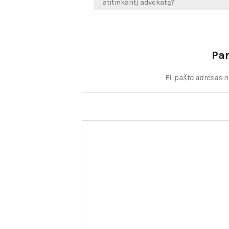
tarp
atitinkantį advokatą?
įrašų
Pa
El. pašto adresas 