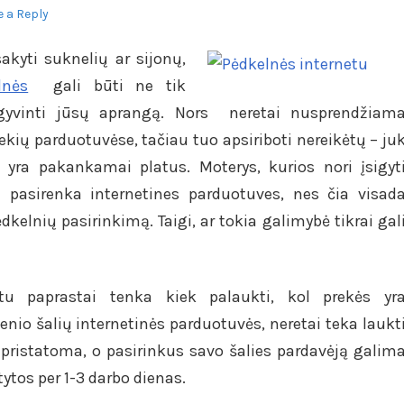
e a Reply
akyti suknelių ar sijonų,
lnės
gali būti ne tik
agyvinti jūsų aprangą. Nors neretai nusprendžiam
rekių parduotuvėse, tačiau tuo apsiriboti nereikėtų – ju
yra pakankamai platus. Moterys, kurios nori įsigyt
u pasirenka internetines parduotuves, nes čia visad
elnių pasirinkimą. Taigi, ar tokia galimybė tikrai gal
tu paprastai tenka kiek palaukti, kol prekės yr
nio šalių internetinės parduotuvės, neretai teka laukt
a pristatoma, o pasirinkus savo šalies pardavėją galim
tytos per 1-3 darbo dienas.