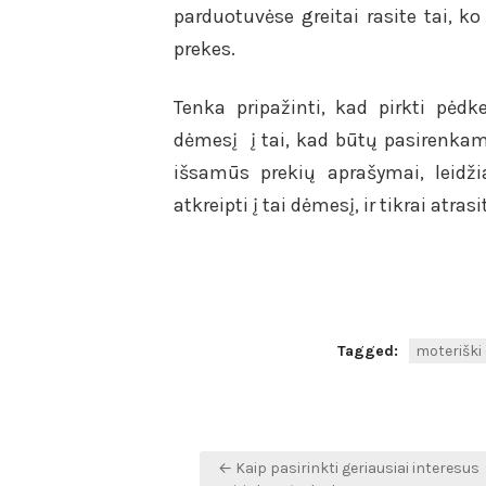
parduotuvėse greitai rasite tai, ko
prekes.
Tenka pripažinti, kad pirkti pėdke
dėmesį į tai, kad būtų pasirenkam
išsamūs prekių aprašymai, leidžia
atkreipti į tai dėmesį, ir tikrai atr
Tagged:
moteriški
Navigacija
← Kaip pasirinkti geriausiai interesus