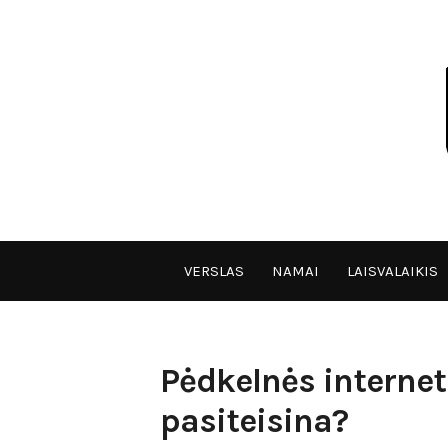
Skip
to
content
VPULF
VERSLAS
NAMAI
LAISVALAIKIS
Pėdkelnės internet
pasiteisina?