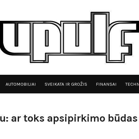
AUTOMOBILIAI
SVEIKATA IR GROŽIS
FINANSAI
TECHN
u: ar toks apsipirkimo būdas