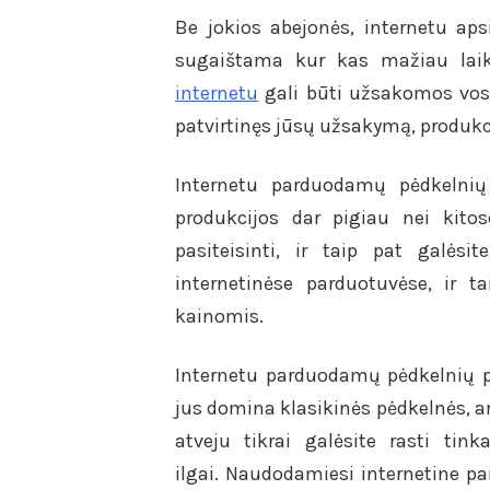
Be jokios abejonės, internetu apsi
sugaištama kur kas mažiau laik
internetu
gali būti užsakomos vos 
patvirtinęs jūsų užsakymą, produkc
Internetu parduodamų pėdkelnių 
produkcijos dar pigiau nei kitos
pasiteisinti, ir taip pat galėsit
internetinėse parduotuvėse, ir t
kainomis.
Internetu parduodamų pėdkelnių pa
jus domina klasikinės pėdkelnės, ar
atveju tikrai galėsite rasti tin
ilgai. Naudodamiesi internetine p