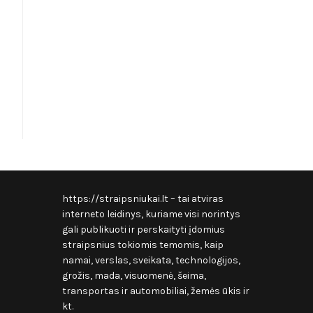
https://straipsniukai.lt
– tai atviras
interneto leidinys, kuriame visi norintys
gali publikuoti ir perskaityti įdomius
straipsnius tokiomis temomis, kaip
namai, verslas, sveikata, technologijos,
grožis, mada, visuomenė, šeima,
transportas ir automobiliai, žemės ūkis ir
kt.