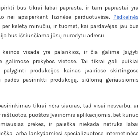
pirkti bus tikrai labai paprasta, ir tam paprastai yr
o nei apsiperkant fizinėse parduotuvėse.
Pėdkelnė
per keletą minučių, ir tuomet, kai pardavėjas jau bu
ija bus išsiunčiama jūsų nurodytu adresu.
kainos visada yra palankios, ir čia galima įsigyt
e galimose prekybos vietose. Tai tikrai gali puikia
e palyginti produkcijos kainas įvairiose skirtingos
ai padės pasirinkti produkciją, siūlomą geriausiomi
sirinkimas tikrai nėra siauras, tad visai nesvarbu, a
 raštuotos, puoštos įvairiomis aplikacijomis, bet kuriu
kamiausias prekes, ir paieška niekada netruks laba
aieška arba lankydamiesi specializuotose internetinės