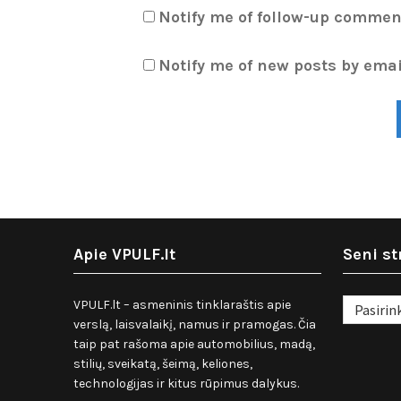
Notify me of follow-up commen
Notify me of new posts by emai
Apie VPULF.lt
Seni st
Seni
VPULF.lt – asmeninis tinklaraštis apie
straipsnia
verslą, laisvalaikį, namus ir pramogas. Čia
taip pat rašoma apie automobilius, madą,
stilių, sveikatą, šeimą, keliones,
technologijas ir kitus rūpimus dalykus.