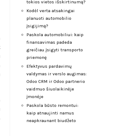
tokios vietos išskirtinumą?
Kodėl verta atsakingai
planuoti automobilio
įsigijimą?
Paskola automobiliui: kaip
a
finansavimas padeda
k
greičiau įsigyti transporto
i
priemonę
a
Efektyvus pardavimų
i
valdymas ir verslo augimas:
Odoo CRM ir Odoo partnerio
vaidmuo šiuolaikinėje
įmonėje
a
Paskola būsto remontui:
i
kaip atnaujinti namus
a
neapkraunant biudžeto