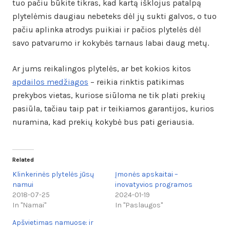
tuo pačiu būkite tikras, kad kartą išklojus patalpą
plytelėmis daugiau nebeteks dėl jų sukti galvos, o tuo
pačiu aplinka atrodys puikiai ir pačios plytelės dėl
savo patvarumo ir kokybės tarnaus labai daug metų.
Ar jums reikalingos plytelės, ar bet kokios kitos
apdailos medžiagos
– reikia rinktis patikimas
prekybos vietas, kuriose siūloma ne tik plati prekių
pasiūla, tačiau taip pat ir teikiamos garantijos, kurios
nuramina, kad prekių kokybė bus pati geriausia.
Related
Klinkerinės plytelės jūsų
Įmonės apskaitai –
namui
inovatyvios programos
2018-07-25
2024-01-19
In "Namai"
In "Paslaugos"
Apšvietimas namuose: ir