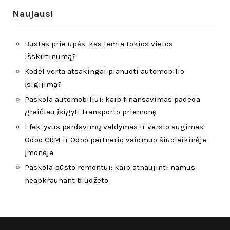
Naujausi
Būstas prie upės: kas lemia tokios vietos
išskirtinumą?
Kodėl verta atsakingai planuoti automobilio
įsigijimą?
Paskola automobiliui: kaip finansavimas padeda
greičiau įsigyti transporto priemonę
Efektyvus pardavimų valdymas ir verslo augimas:
Odoo CRM ir Odoo partnerio vaidmuo šiuolaikinėje
įmonėje
Paskola būsto remontui: kaip atnaujinti namus
neapkraunant biudžeto