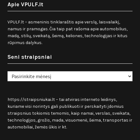
Apie VPULF.lt
VPULF.lt – asmeninis tinklaraštis apie verslą, laisvalaikį,
namus ir pramogas. Čia taip pat rašoma apie automobilius,
madą, stilių, sveikatą, šeimą, keliones, technologijas ir kitus
rūpimus dalykus.
Seni straipsniai
Seni
straipsniai
https://straipsniukai.lt
– tai atviras interneto leidinys,
kuriame visi norintys gali publikuoti ir perskaityti įdomius
straipsnius tokiomis temomis, kaip namai, verslas, sveikata,
technologijos, grožis, mada, visuomenė, šeima, transportas ir
automobiliai, žemės ūkis ir kt.