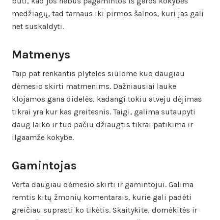
būti, kad jos nebus pagamintos iš geros kokybės
medžiagų, tad tarnaus iki pirmos šalnos, kuri jas gali
net suskaldyti.
Matmenys
Taip pat renkantis plyteles siūlome kuo daugiau
dėmesio skirti matmenims. Dažniausiai lauke
klojamos gana didelės, kadangi tokiu atveju dėjimas
tikrai yra kur kas greitesnis. Taigi, galima sutaupyti
daug laiko ir tuo pačiu džiaugtis tikrai patikima ir
ilgaamže kokybe.
Gamintojas
Verta daugiau dėmesio skirti ir gamintojui. Galima
remtis kitų žmonių komentarais, kurie gali padėti
greičiau suprasti ko tikėtis. Skaitykite, domėkitės ir