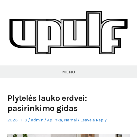
Skip
to
content
VPULF
MENU
Plytelės lauko erdvei:
pasirinkimo gidas
Posted
Author
Posted
2023-11-18
admin
Aplinka
,
Namai
Leave a Reply
on
in