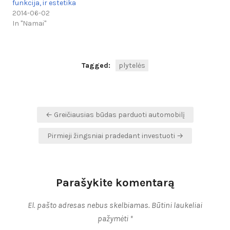
funkcija, ir estetika
2014-06-02
In "Namai"
Tagged:
plytelės
Navigacija
← Greičiausias būdas parduoti automobilį
tarp
Pirmieji žingsniai pradedant investuoti →
įrašų
Parašykite komentarą
El. pašto adresas nebus skelbiamas.
Būtini laukeliai
pažymėti
*